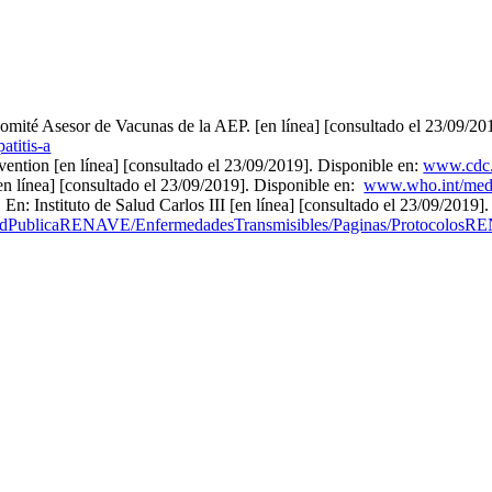
mité Asesor de Vacunas de la AEP. [en línea] [consultado el 23/09/201
atitis-a
vention [en línea] [consultado el 23/09/2019]. Disponible en:
www.cdc.g
en línea] [consultado el 23/09/2019]. Disponible en:
www.who.int/media
 Instituto de Salud Carlos III [en línea] [consultado el 23/09/2019].
aludPublicaRENAVE/EnfermedadesTransmisibles/Paginas/Protocolos