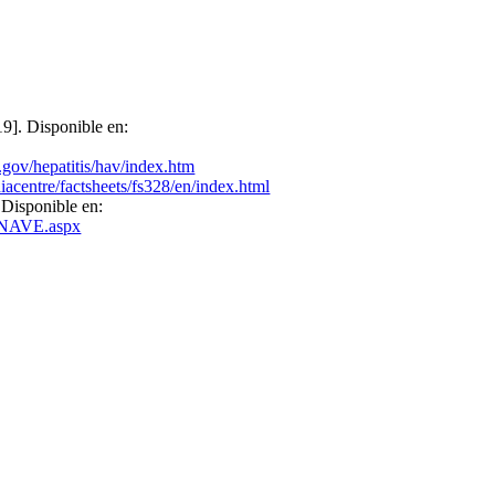
9]. Disponible en:
ov/hepatitis/hav/index.htm
centre/factsheets/fs328/en/index.html
 Disponible en:
RENAVE.aspx