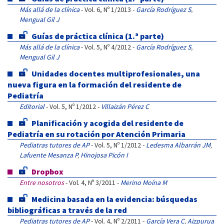
Más allá de la clínica
- Vol. 6, Nº 1/2013 -
García Rodríguez S
,
Mengual Gil J
Guías de práctica clínica (1.ª parte)
Más allá de la clínica
- Vol. 5, Nº 4/2012 -
García Rodríguez S
,
Mengual Gil J
Unidades docentes multiprofesionales, una
nueva figura en la formación del residente de
Pediatría
Editorial
- Vol. 5, Nº 1/2012 -
Villaizán Pérez C
Planificación y acogida del residente de
Pediatría en su rotación por Atención Primaria
Pediatras tutores de AP
- Vol. 5, Nº 1/2012 -
Ledesma Albarrán JM
,
Lafuente Mesanza P
,
Hinojosa Picón I
Dropbox
Entre nosotros
- Vol. 4, Nº 3/2011 -
Merino Moína M
Medicina basada en la evidencia: búsquedas
bibliográficas a través de la red
Pediatras tutores de AP
- Vol. 4, Nº 2/2011 -
García Vera C
,
Aizpurua