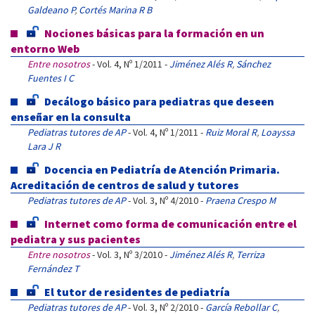
Galdeano P
,
Cortés Marina R B
Nociones básicas para la formación en un
entorno Web
Entre nosotros
- Vol. 4, Nº 1/2011 -
Jiménez Alés R
,
Sánchez
Fuentes I C
Decálogo básico para pediatras que deseen
enseñar en la consulta
Pediatras tutores de AP
- Vol. 4, Nº 1/2011 -
Ruiz Moral R
,
Loayssa
Lara J R
Docencia en Pediatría de Atención Primaria.
Acreditación de centros de salud y tutores
Pediatras tutores de AP
- Vol. 3, Nº 4/2010 -
Praena Crespo M
Internet como forma de comunicación entre el
pediatra y sus pacientes
Entre nosotros
- Vol. 3, Nº 3/2010 -
Jiménez Alés R
,
Terriza
Fernández T
El tutor de residentes de pediatría
Pediatras tutores de AP
- Vol. 3, Nº 2/2010 -
García Rebollar C
,