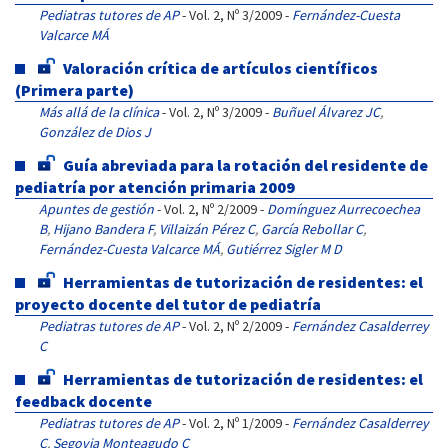
Pediatras tutores de AP
- Vol. 2, Nº 3/2009 -
Fernández-Cuesta
Valcarce MÁ
Valoración crítica de artículos científicos
(Primera parte)
Más allá de la clínica
- Vol. 2, Nº 3/2009 -
Buñuel Álvarez JC
,
González de Dios J
Guía abreviada para la rotación del residente de
pediatría por atención primaria 2009
Apuntes de gestión
- Vol. 2, Nº 2/2009 -
Domínguez Aurrecoechea
B
,
Hijano Bandera F
,
Villaizán Pérez C
,
García Rebollar C
,
Fernández-Cuesta Valcarce MÁ
,
Gutiérrez Sigler M D
Herramientas de tutorización de residentes: el
proyecto docente del tutor de pediatría
Pediatras tutores de AP
- Vol. 2, Nº 2/2009 -
Fernández Casalderrey
C
Herramientas de tutorización de residentes: el
feedback docente
Pediatras tutores de AP
- Vol. 2, Nº 1/2009 -
Fernández Casalderrey
C
,
Segovia Monteagudo C