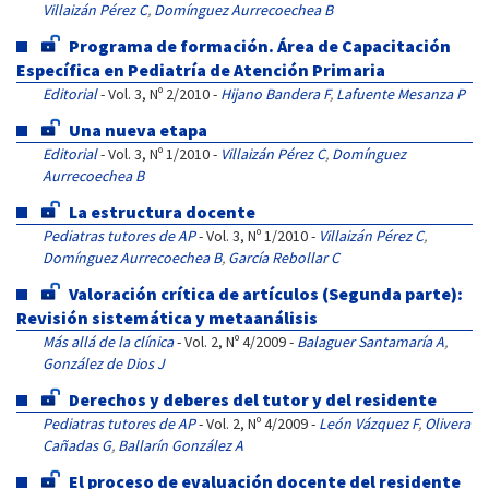
Villaizán Pérez C
,
Domínguez Aurrecoechea B
Programa de formación. Área de Capacitación
Específica en Pediatría de Atención Primaria
Editorial
- Vol. 3, Nº 2/2010 -
Hijano Bandera F
,
Lafuente Mesanza P
Una nueva etapa
Editorial
- Vol. 3, Nº 1/2010 -
Villaizán Pérez C
,
Domínguez
Aurrecoechea B
La estructura docente
Pediatras tutores de AP
- Vol. 3, Nº 1/2010 -
Villaizán Pérez C
,
Domínguez Aurrecoechea B
,
García Rebollar C
Valoración crítica de artículos (Segunda parte):
Revisión sistemática y metaanálisis
Más allá de la clínica
- Vol. 2, Nº 4/2009 -
Balaguer Santamaría A
,
González de Dios J
Derechos y deberes del tutor y del residente
Pediatras tutores de AP
- Vol. 2, Nº 4/2009 -
León Vázquez F
,
Olivera
Cañadas G
,
Ballarín González A
El proceso de evaluación docente del residente