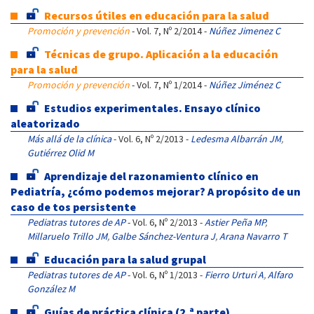
Recursos útiles en educación para la salud
Promoción y prevención
- Vol. 7, Nº 2/2014 -
Núñez Jimenez C
Técnicas de grupo. Aplicación a la educación
para la salud
Promoción y prevención
- Vol. 7, Nº 1/2014 -
Núñez Jiménez C
Estudios experimentales. Ensayo clínico
aleatorizado
Más allá de la clínica
- Vol. 6, Nº 2/2013 -
Ledesma Albarrán JM
,
Gutiérrez Olid M
Aprendizaje del razonamiento clínico en
Pediatría, ¿cómo podemos mejorar? A propósito de un
caso de tos persistente
Pediatras tutores de AP
- Vol. 6, Nº 2/2013 -
Astier Peña MP
,
Millaruelo Trillo JM
,
Galbe Sánchez-Ventura J
,
Arana Navarro T
Educación para la salud grupal
Pediatras tutores de AP
- Vol. 6, Nº 1/2013 -
Fierro Urturi A
,
Alfaro
González M
Guías de práctica clínica (2.ª parte)