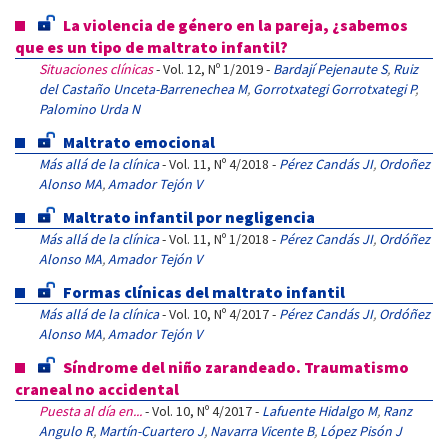
La violencia de género en la pareja, ¿sabemos
que es un tipo de maltrato infantil?
Situaciones clínicas
- Vol. 12, Nº 1/2019 -
Bardají Pejenaute S
,
Ruiz
del Castaño Unceta-Barrenechea M
,
Gorrotxategi Gorrotxategi P
,
Palomino Urda N
Maltrato emocional
Más allá de la clínica
- Vol. 11, Nº 4/2018 -
Pérez Candás JI
,
Ordoñez
Alonso MA
,
Amador Tejón V
Maltrato infantil por negligencia
Más allá de la clínica
- Vol. 11, Nº 1/2018 -
Pérez Candás JI
,
Ordóñez
Alonso MA
,
Amador Tejón V
Formas clínicas del maltrato infantil
Más allá de la clínica
- Vol. 10, Nº 4/2017 -
Pérez Candás JI
,
Ordóñez
Alonso MA
,
Amador Tejón V
Síndrome del niño zarandeado. Traumatismo
craneal no accidental
Puesta al día en...
- Vol. 10, Nº 4/2017 -
Lafuente Hidalgo M
,
Ranz
Angulo R
,
Martín-Cuartero J
,
Navarra Vicente B
,
López Pisón J