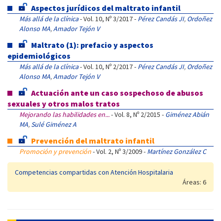
Aspectos jurídicos del maltrato infantil
Más allá de la clínica
- Vol. 10, Nº 3/2017 -
Pérez Candás JI
,
Ordoñez
Alonso MA
,
Amador Tejón V
Maltrato (1): prefacio y aspectos
epidemiológicos
Más allá de la clínica
- Vol. 10, Nº 2/2017 -
Pérez Candás JI
,
Ordoñez
Alonso MA
,
Amador Tejón V
Actuación ante un caso sospechoso de abusos
sexuales y otros malos tratos
Mejorando las habilidades en...
- Vol. 8, Nº 2/2015 -
Giménez Abián
MA
,
Sulé Giménez A
Prevención del maltrato infantil
Promoción y prevención
- Vol. 2, Nº 3/2009 -
Martínez González C
Competencias compartidas con Atención Hospitalaria
Áreas: 6