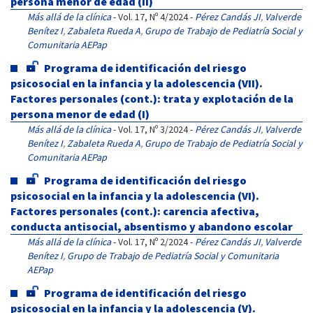
persona menor de edad (II)
Más allá de la clínica
- Vol. 17, Nº 4/2024 -
Pérez Candás JI
,
Valverde
Benítez I
,
Zabaleta Rueda A
,
Grupo de Trabajo de Pediatría Social y
Comunitaria AEPap
Programa de identificación del riesgo
psicosocial en la infancia y la adolescencia (VII).
Factores personales (cont.): trata y explotación de la
persona menor de edad (I)
Más allá de la clínica
- Vol. 17, Nº 3/2024 -
Pérez Candás JI
,
Valverde
Benítez I
,
Zabaleta Rueda A
,
Grupo de Trabajo de Pediatría Social y
Comunitaria AEPap
Programa de identificación del riesgo
psicosocial en la infancia y la adolescencia (VI).
Factores personales (cont.): carencia afectiva,
conducta antisocial, absentismo y abandono escolar
Más allá de la clínica
- Vol. 17, Nº 2/2024 -
Pérez Candás JI
,
Valverde
Benítez I
,
Grupo de Trabajo de Pediatría Social y Comunitaria
AEPap
Programa de identificación del riesgo
psicosocial en la infancia y la adolescencia (V).