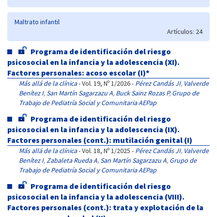
Maltrato infantil
Artículos: 24
Programa de identificación del riesgo
psicosocial en la infancia y la adolescencia (XI).
Factores personales: acoso escolar (I)*
Más allá de la clínica
- Vol. 19, Nº 1/2026 -
Pérez Candás JI
,
Valverde
Benítez I
,
San Martín Sagarzazu A
,
Buck Sainz Rozas P
,
Grupo de
Trabajo de Pediatría Social y Comunitaria AEPap
Programa de identificación del riesgo
psicosocial en la infancia y la adolescencia (IX).
Factores personales (cont.): mutilación genital (I)
Más allá de la clínica
- Vol. 18, Nº 1/2025 -
Pérez Candás JI
,
Valverde
Benítez I
,
Zabaleta Rueda A
,
San Martín Sagarzazu A
,
Grupo de
Trabajo de Pediatría Social y Comunitaria AEPap
Programa de identificación del riesgo
psicosocial en la infancia y la adolescencia (VIII).
Factores personales (cont.): trata y explotación de la