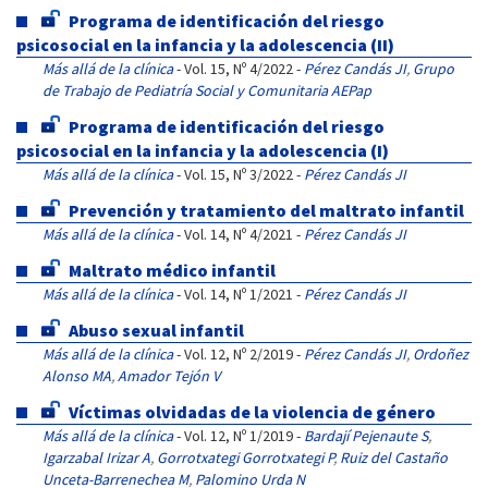
Programa de identificación del riesgo
psicosocial en la infancia y la adolescencia (II)
Más allá de la clínica
- Vol. 15, Nº 4/2022 -
Pérez Candás JI
,
Grupo
de Trabajo de Pediatría Social y Comunitaria AEPap
Programa de identificación del riesgo
psicosocial en la infancia y la adolescencia (I)
Más allá de la clínica
- Vol. 15, Nº 3/2022 -
Pérez Candás JI
Prevención y tratamiento del maltrato infantil
Más allá de la clínica
- Vol. 14, Nº 4/2021 -
Pérez Candás JI
Maltrato médico infantil
Más allá de la clínica
- Vol. 14, Nº 1/2021 -
Pérez Candás JI
Abuso sexual infantil
Más allá de la clínica
- Vol. 12, Nº 2/2019 -
Pérez Candás JI
,
Ordoñez
Alonso MA
,
Amador Tejón V
Víctimas olvidadas de la violencia de género
Más allá de la clínica
- Vol. 12, Nº 1/2019 -
Bardají Pejenaute S
,
Igarzabal Irizar A
,
Gorrotxategi Gorrotxategi P
,
Ruiz del Castaño
Unceta-Barrenechea M
,
Palomino Urda N