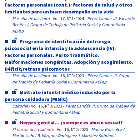
Factores personales (cont.): factores de salud y otros
limitantes para un buen desempeño en la vida
Más allá de la clínica
- Vol. 17, Nº 1/2024 -
Pérez Candás JI
,
Valverde
Benítez I
,
Grupo de Trabajo de Pediatría Social y Comunitaria
AEPap
Programa de identificación del riesgo
psicosocial en la infancia y la adolescencia (IV).
Factores personales. Parto traumático.
Malformaciones congénitas. Adopción y acogimiento.
Déficit/retraso psicomotor
Más allá de la clínica
- Vol. 16, Nº 3/2023 -
Pérez Candás JI
,
Grupo
de Trabajo de Pediatría Social y Comunitaria AEPap
Maltrato infantil médico inducido por la
persona cuidadora (MIMiC)
Editorial
- Vol. 16, Nº 3/2023 -
Pérez Candás JI
,
Grupo de Trabajo de
Pediatría Social y Comunitaria AEPap
Herpes genital… ¿siempre es abuso sexual?
El rincón del residente
- Vol. 16, Nº 2/2023 -
Muñoz González A
,
Martín Isabel B
,
Vázquez Rodríguez J
,
Martínez Sobrino I