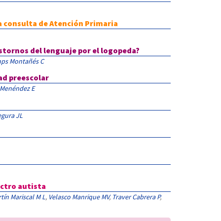
la consulta de Atención Primaria
stornos del lenguaje por el logopeda?
ps Montañés C
ad preescolar
 Menéndez E
gura JL
ectro autista
tín Mariscal M L
,
Velasco Manrique MV
,
Traver Cabrera P
,