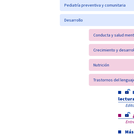
Pediatría preventiva y comunitaria
Desarrollo
Conducta y salud ment
Crecimiento y desarrol
Nutrición
Trastornos del lenguaj
lectur
Edito
Entr
Más