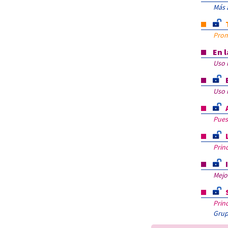
Más a
Prom
En 
Uso 
Uso 
Puest
Prin
Mejo
Prin
Grup