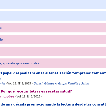
al
lo
e, aprendizaje y sensoriales
El papel del pediatra en la alfabetización temprana: foment
a
rial
- Vol. 18, Nº 2/2025 -
Garach Gómez A
,
Grupo Familia y Salud
¿Por qué recetar letras es recetar salud?
e nosotros
- Vol. 18, Nº 2/2025 -
 de una década promocionando la lectura desde las consult