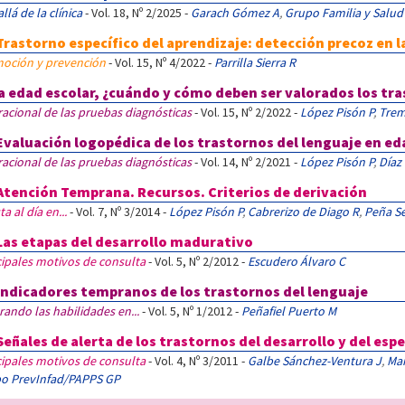
llá de la clínica
- Vol. 18, Nº 2/2025 -
Garach Gómez A
,
Grupo Familia y Salud
Trastorno específico del aprendizaje: detección precoz en 
oción y prevención
- Vol. 15, Nº 4/2022 -
Parrilla Sierra R
la edad escolar, ¿cuándo y cómo deben ser valorados los tra
racional de las pruebas diagnósticas
- Vol. 15, Nº 2/2022 -
López Pisón P
,
Trem
Evaluación logopédica de los trastornos del lenguaje en ed
racional de las pruebas diagnósticas
- Vol. 14, Nº 2/2021 -
López Pisón P
,
Díaz
Atención Temprana. Recursos. Criterios de derivación
a al día en...
- Vol. 7, Nº 3/2014 -
López Pisón P
,
Cabrerizo de Diago R
,
Peña Se
Las etapas del desarrollo madurativo
cipales motivos de consulta
- Vol. 5, Nº 2/2012 -
Escudero Álvaro C
Indicadores tempranos de los trastornos del lenguaje
rando las habilidades en...
- Vol. 5, Nº 1/2012 -
Peñafiel Puerto M
Señales de alerta de los trastornos del desarrollo y del esp
cipales motivos de consulta
- Vol. 4, Nº 3/2011 -
Galbe Sánchez-Ventura J
,
Mar
o PrevInfad/PAPPS GP