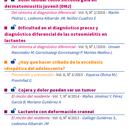
dermatomiositis juvenil (DMJ)
Del síntoma al diagnóstico diferencial
- Vol. 9, Nº 2/2016 -
Martín
Pedraz L
,
Ledesma Albarrán JM
,
Núñez Cuadros E
Dificultad en el diagnóstico precoz y
diagnóstico diferencial de las osteomielitis en
lactantes
Del síntoma al diagnóstico diferencial
- Vol. 9, Nº 1/2016 -
Unsain
Mancisidor M
,
Gorrotxategi Gorrotxategi P
,
Montes Medina L
¿Hay que hacer cribado de la escoliosis
idiopática del adolescente?
Promoción y prevención
- Vol. 8, Nº 3/2015 -
Esparza Olcina MJ
,
PrevInfad G
Cojera y dolor pueden ser un tumor
El rincón del residente
- Vol. 7, Nº 4/2014 -
Mañes Jiménez Y
,
Pérez
García B
,
Moriano Gutiérrez A
Lactante con deformación craneal
El rincón del residente
- Vol. 6, Nº 4/2013 -
Gallego Gutiérrez S.
,
Ledesma Albarrán JM