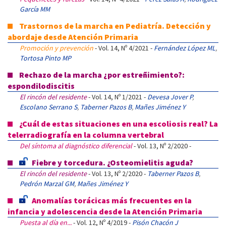
García MM
Trastornos de la marcha en Pediatría. Detección y
abordaje desde Atención Primaria
Promoción y prevención
- Vol. 14, Nº 4/2021 -
Fernández López ML
,
Tortosa Pinto MP
Rechazo de la marcha ¿por estreñimiento?:
espondilodiscitis
El rincón del residente
- Vol. 14, Nº 1/2021 -
Devesa Jover P
,
Escolano Serrano S
,
Taberner Pazos B
,
Mañes Jiménez Y
¿Cuál de estas situaciones en una escoliosis real? La
telerradiografía en la columna vertebral
Del síntoma al diagnóstico diferencial
- Vol. 13, Nº 2/2020 -
Fiebre y torcedura. ¿Osteomielitis aguda?
El rincón del residente
- Vol. 13, Nº 2/2020 -
Taberner Pazos B
,
Pedrón Marzal GM
,
Mañes Jiménez Y
Anomalías torácicas más frecuentes en la
infancia y adolescencia desde la Atención Primaria
Puesta al día en...
- Vol. 12, Nº 4/2019 -
Pisón Chacón J