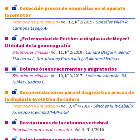
Detección precoz de anomalías en el aparato
locomotor
Promoción y prevención
- Vol. 12, Nº 2/2019 -
González Villén R
,
Carmona Espejo AF
¿Enfermedad de Perthes o displasia de Meyer?
Utilidad de la gammagrafía
Situaciones clínicas
- Vol. 11, Nº 2/2018 -
Camara Otegui A
,
Berridi
Etxeberria A
,
Gorrotxategi Gorrotxategi P
,
Montes Medina L
Dolores óseos recurrentes y migratorios
Situaciones clínicas
- Vol. 10, Nº 3/2017 -
Ledesma Albarrán JM
,
Núñez Cuadros E
Recomendaciones para el diagnóstico precoz de
la displasia evolutiva de cadera
Promoción y prevención
- Vol. 9, Nº 4/2016 -
Sánchez Ruiz-Cabello
FJ
,
Grupo PrevInfad/PAPPS GP
Desviaciones de la columna vertebral
Principales motivos de consulta
- Vol. 9, Nº 3/2016 -
Dolor lumbar como síntoma guía en