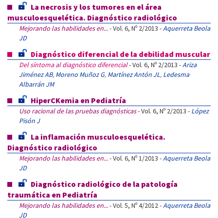
La necrosis y los tumores en el área
musculoesquelética. Diagnóstico radiológico
Mejorando las habilidades en...
- Vol. 6, Nº 2/2013 -
Aquerreta Beola
JD
Diagnóstico diferencial de la debilidad muscular
Del síntoma al diagnóstico diferencial
- Vol. 6, Nº 2/2013 -
Ariza
Jiménez AB
,
Moreno Muñoz G
,
Martínez Antón JL
,
Ledesma
Albarrán JM
HiperCKemia en Pediatría
Uso racional de las pruebas diagnósticas
- Vol. 6, Nº 2/2013 -
López
Pisón J
La inflamación musculoesquelética.
Diagnóstico radiológico
Mejorando las habilidades en...
- Vol. 6, Nº 1/2013 -
Aquerreta Beola
JD
Diagnóstico radiológico de la patología
traumática en Pediatría
Mejorando las habilidades en...
- Vol. 5, Nº 4/2012 -
Aquerreta Beola
JD