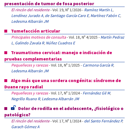
presentación de tumor de fosa posterior
El rincón del residente
- Vol. 19, Nº 1/2026 -
Ramírez Martín L
,
Lendínez Jurado A
,
de Santiago García-Caro E
,
Martínez Fabón C
,
Ledesma Albarrán JM
Tumefacción articular
Principales motivos de consulta
- Vol. 18, Nº 4/2025 -
Martín Pedraz
L
,
Galindo Zavala R
,
Núñez Cuadros E
Traumatismo cervical: manejo e indicación de
pruebas complementarias
Pequeñeces y rarezas
- Vol. 18, Nº 1/2025 -
Carmona García R
,
Ledesma Albarrán JM
Algo más que una sordera congénita: síndrome de
Duane rayo radial
Pequeñeces y rarezas
- Vol. 17, Nº 1/2024 -
Fernández Gil M
,
Negrillo Ruano R
,
Ledesma Albarrán JM
Dolor de rodilla en el adolescente, ¿fisiológico o
patológico?
El rincón del residente
- Vol. 17, Nº 1/2024 -
del Santo Fernández P
,
Garach Gómez A