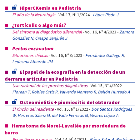
HiperCKemia en Pediatría
El año de la Neurología
- Vol. 17, Nº 1/2024 -
López Pisón J
¿Tortícolis o algo más?
Del síntoma al diagnóstico diferencial
- Vol. 16, Nº 4/2023 -
Zamora
González N
,
Crespo Sanjuán J
Pectus excavatum
Situaciones clínicas
- Vol. 16, Nº 3/2023 -
Fernández Gallego R
,
Ledesma Albarrán JM
El papel de la ecografía en la detección de un
derrame articular en Pediatría
Uso racional de las pruebas diagnósticas
- Vol. 15, Nº 4/2022 -
Florean T
,
Robles Ortiz R
,
Valverde Montero R
,
Ballón Hurtado A
Osteomielitis + piomiositis del obturador
El rincón del residente
- Vol. 15, Nº 1/2022 -
Dos Santos Rodrigues
W
,
Herreros Sáenz M
,
del Valle Ferreras M
,
Vivares López A
Hematoma de Morel-Lavallée por mordedura de
burro
Pequeñeces y rarezas
- Vol. 14, Nº 4/2021 -
Pérez Salas A
,
Rodríguez