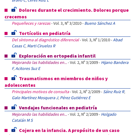
Bravo C
,
Ceres Ruiz L
Dolores durante el crecimiento. Dolores porque
crecemos
Pequeñeces y rarezas
- Vol. 3, Nº 3/2010 -
Bueno Sánchez A
Tortícolis en pediatría
Del síntoma al diagnóstico diferencial
- Vol. 3, Nº 1/2010 -
Abad
Casas C
,
Marti Ciruelos R
Exploración en ortopedia infantil
Mejorando las habilidades en...
- Vol. 2, Nº 3/2009 -
Hijano Bandera
F
,
Acitores Suz E
Traumatismos en miembros de niños y
adolescentes
Principales motivos de consulta
- Vol. 2, Nº 2/2009 -
Sáinz Ruiz R
,
Galo Martínez Mosquera J
,
Pérez Gutiérrez E
Vendajes funcionales en pediatría
Mejorando las habilidades en...
- Vol. 2, Nº 2/2009 -
Holgado
Catalán M S
Cojera en la infancia. A propósito de un caso