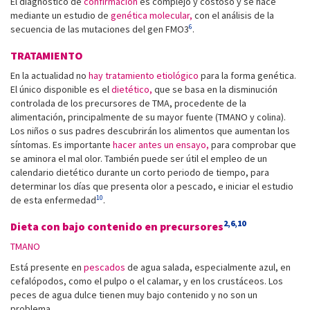
El diagnóstico de
confirmación
es complejo y costoso y se hace
mediante un estudio de
genética molecular,
con el análisis de la
6
secuencia de las mutaciones del gen FMO3
.
TRATAMIENTO
En la actualidad no
hay tratamiento etiológico
para la forma genética.
El único disponible es el
dietético,
que se basa en la disminución
controlada de los precursores de TMA, procedente de la
alimentación, principalmente de su mayor fuente (TMANO y colina).
Los niños o sus padres descubrirán los alimentos que aumentan los
síntomas. Es importante
hacer antes un ensayo,
para comprobar que
se aminora el mal olor. También puede ser útil el empleo de un
calendario dietético durante un corto periodo de tiempo, para
determinar los días que presenta olor a pescado, e iniciar el estudio
10
de esta enfermedad
.
2,6,10
Dieta con bajo contenido en precursores
TMANO
Está presente en
pescados
de agua salada, especialmente azul, en
cefalópodos, como el pulpo o el calamar, y en los crustáceos. Los
peces de agua dulce tienen muy bajo contenido y no son un
problema.