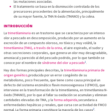
las mutaciones asociadas.
El tratamiento se basa en la disminución controlada de los
precursores procedentes de la alimentación, principalmente
de su mayor fuente, la TMA N-óxido (TMANO) y la colina.
INTRODUCCIÓN
La
trimetilaminuria
es un trastorno que se caracteriza por un intenso
olor a pescado en descomposición, producido por un aumento en la
excreción de un compuesto oloroso, no tóxico y muy volátil, la
trimetilamina (TMA), a través de la orina,
el aire espirado, el sudor y
otras secreciones corporales, que genera un olor muy desagradable,
amoniacal y parecido al del pescado podrido, por lo que también se
1
conoce por el nombre de
síndrome del olor a pescado
.
Hay dos formas principales descritas, la
trimetilaminuria primaria de
origen genético,
producida por un error congénito de su
metabolismo, poco frecuente, que tiene como causa principal un
defecto del sistema enzimático flavin monooxigenasa 3 (FMO3), que
interviene en la transformación de la trimetilamina, en trimetilamina N-
óxido (TMANO), por lo que al fallar su oxidación se acumulan y eliminan
cantidades elevadas de TMA, y la
forma
adquirida,
secundaria a
enfermedades hepáticas y renales, que cursa con actividad de FMO3
2
normal. La forma primaria constituye la mayoría de los casos
.