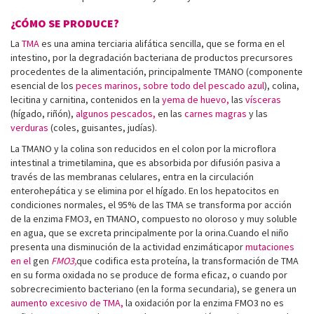
¿CÓMO SE PRODUCE?
La
TMA
es una amina terciaria alifática sencilla, que se forma en el
intestino, por la degradación bacteriana de productos precursores
procedentes de la alimentación, principalmente TMANO (componente
esencial de los
peces marinos, sobre todo del pescado azul
), colina,
lecitina y carnitina, contenidos en la
yema de huevo,
las
vísceras
(hígado, riñón),
algunos pescados,
en las
carnes magras
y las
verduras
(coles, guisantes, judías).
La TMANO y la colina son reducidos en el colon por la microflora
intestinal a trimetilamina, que es absorbida por difusión pasiva a
través de las membranas celulares, entra en la circulación
enterohepática y se elimina por el hígado. En los hepatocitos en
condiciones normales, el 95% de las TMA se transforma por acción
de la enzima FMO3, en TMANO, compuesto no oloroso y muy soluble
en agua, que se excreta principalmente por la orina.Cuando el niño
presenta una disminución de la actividad enzimáticapor
mutaciones
en el
gen
FMO3,
que codifica esta proteína, la transformación de TMA
en su forma oxidada no se produce de forma eficaz, o cuando por
sobrecrecimiento bacteriano (en la forma secundaria), se genera un
aumento excesivo de TMA,
la oxidación por la enzima FMO3 no es