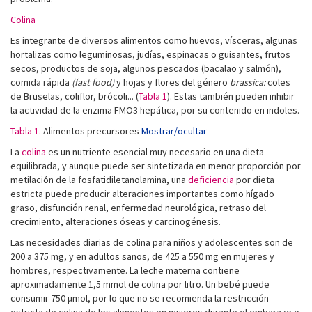
Colina
Es integrante de diversos alimentos como huevos, vísceras, algunas
hortalizas como leguminosas, judías, espinacas o guisantes, frutos
secos, productos de soja, algunos pescados (bacalao y salmón),
comida rápida
(fast food)
y hojas y flores del género
brassica:
coles
de Bruselas, coliflor, brócoli... (
Tabla 1
). Estas también pueden inhibir
la actividad de la enzima FMO3 hepática, por su contenido en indoles.
Tabla 1.
Alimentos precursores
Mostrar/ocultar
La
colina
es un nutriente esencial muy necesario en una dieta
equilibrada, y aunque puede ser sintetizada en menor proporción por
metilación de la fosfatidiletanolamina, una
deficiencia
por dieta
estricta puede producir alteraciones importantes como hígado
graso, disfunción renal, enfermedad neurológica, retraso del
crecimiento, alteraciones óseas y carcinogénesis.
Las necesidades diarias de colina para niños y adolescentes son de
200 a 375 mg, y en adultos sanos, de 425 a 550 mg en mujeres y
hombres, respectivamente. La leche materna contiene
aproximadamente 1,5 mmol de colina por litro. Un bebé puede
consumir 750 μmol, por lo que no se recomienda la restricción