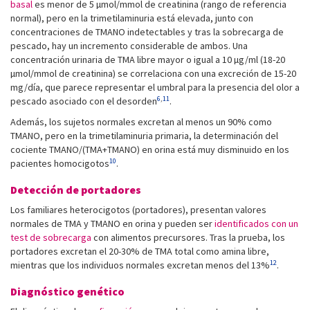
basal
es menor de 5 µmol/mmol de creatinina (rango de referencia
normal), pero en la trimetilaminuria está elevada, junto con
concentraciones de TMANO indetectables y tras la sobrecarga de
pescado, hay un incremento considerable de ambos. Una
concentración urinaria de TMA libre mayor o igual a 10 µg/ml (18-20
µmol/mmol de creatinina) se correlaciona con una excreción de 15-20
mg/día, que parece representar el umbral para la presencia del olor a
6
,
11
pescado asociado con el desorden
.
Además, los sujetos normales excretan al menos un 90% como
TMANO, pero en la trimetilaminuria primaria, la determinación del
cociente TMANO/(TMA+TMANO) en orina está muy disminuido en los
10
pacientes homocigotos
.
Detección de portadores
Los familiares heterocigotos (portadores), presentan valores
normales de TMA y TMANO en orina y pueden ser
identificados con un
test de sobrecarga
con alimentos precursores. Tras la prueba, los
portadores excretan el 20-30% de TMA total como amina libre,
12
mientras que los individuos normales excretan menos del 13%
.
Diagnóstico genético