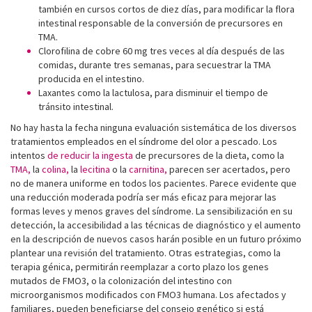
también en cursos cortos de diez días, para modificar la flora
intestinal responsable de la conversión de precursores en
TMA.
Clorofilina de cobre 60 mg tres veces al día después de las
comidas, durante tres semanas, para secuestrar la TMA
producida en el intestino.
Laxantes como la lactulosa, para disminuir el tiempo de
tránsito intestinal.
No hay hasta la fecha ninguna evaluación sistemática de los diversos
tratamientos empleados en el síndrome del olor a pescado. Los
intentos
de reducir la ingesta
de precursores de la dieta, como la
TMA,
la
colina,
la
lecitina
o la
carnitina,
parecen ser acertados, pero
no de manera uniforme en todos los pacientes. Parece evidente que
una reducción moderada podría ser más eficaz para mejorar las
formas leves y menos graves del síndrome. La sensibilización en su
detección, la accesibilidad a las técnicas de diagnóstico y el aumento
en la descripción de nuevos casos harán posible en un futuro próximo
plantear una revisión del tratamiento. Otras estrategias, como la
terapia génica, permitirán reemplazar a corto plazo los genes
mutados de FMO3, o la colonización del intestino con
microorganismos modificados con FMO3 humana. Los afectados y
familiares, pueden beneficiarse del consejo genético si está