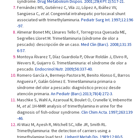
syndrome.
Drug Metabolism Dispos. 2001;29(4 Pt 2):517-21
.
Fernández MS, Gutiérrez C, Vila JJ, López A, Ibáñez VV,
Sangüesa C,
et al.
Congenital intrahepatic portocaval shunt
associated with trimethylaminuria.
Pediatr Surg Int. 1997;12:196
-97
.
Almenar Bonet MV, Llinares Tello F, Torregrosa Quesada ME,
Segrelles Lloret M. Trimetilaminuria (síndrome de olor a
pescado): descripción de un caso.
Med Clin (Barc). 2008;131:35
6-57
.
Montoya Álvarez T, Díaz Guardiola P, Olivar Roldán J, Elviro R,
Wevers R, Guijarro G. Trimetilaminuria: el síndrome de olor a
pescado.
Endocrinol Nutr. 2009;56:337-40
.
Romero García A, Bermejo Pastora M, Benito Alonso E, Barros
Angueira F, Galán Gómez E. Trimetilaminuria primaria o
síndrome del olor a pescado: diagnóstico precoz desde
atención primaria.
An Pediatr (Barc).2013;78(4):272-3
.
Maschke S, Wahl A, Azaroual N, Boulet O, Crunelle V, Imbenotte
M,
et al.
1H-NMR analysis of trimethylamina in urine for the
diagnosis of fish-odour syndrome.
Clin Chim Acta. 1997;263:139
-46
.
Al-Waiz M, Ayesh R, Mitchell SC, Idle JR, Smith RL.
Trimethylaminuria: the detection of carriers using a
trimethylamine load test.
J Inherit Metab Dis. 1989;12:80-5
.