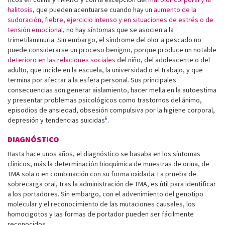
halitosis,
que pueden acentuarse cuando hay un
aumento de la
sudoración, fiebre, ejercicio intenso y en situaciones de estrés o de
tensión emocional,
no hay síntomas que se asocien a la
trimetilaminuria. Sin embargo, el síndrome del olor a pescado no
puede considerarse un proceso benigno, porque produce un notable
deterioro en las relaciones sociales
del niño, del adolescente o del
adulto, que incide en la escuela, la universidad o el trabajo, y que
termina por afectar a la esfera personal. Sus principales
consecuencias son generar aislamiento, hacer mella en la autoestima
y presentar problemas psicológicos como trastornos del ánimo,
episodios de ansiedad, obsesión compulsiva por la higiene corporal,
6
depresión y tendencias suicidas
.
DIAGNÓSTICO
Hasta hace unos años, el diagnóstico se basaba en los síntomas
clínicos, más la determinación bioquímica de muestras de orina, de
TMA sola o en combinación con su forma oxidada. La prueba de
sobrecarga oral, tras la administración de TMA, es útil para identificar
a los portadores. Sin embargo, con el advenimiento del genotipo
molecular y el reconocimiento de las mutaciones causales, los
homocigotos y las formas de portador pueden ser fácilmente
reconocidos.