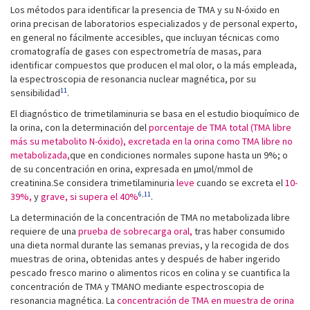
Los métodos para identificar la presencia de TMA y su N-óxido en
orina precisan de laboratorios especializados y de personal experto,
en general no fácilmente accesibles, que incluyan técnicas como
cromatografía de gases con espectrometría de masas, para
identificar compuestos que producen el mal olor, o la más empleada,
la espectroscopia de resonancia nuclear magnética, por su
11
sensibilidad
.
El diagnóstico de trimetilaminuria se basa en el estudio bioquímico de
la orina, con la determinación del
porcentaje de TMA total (TMA libre
más su metabolito N-óxido), excretada en la orina como TMA libre no
metabolizada,
que en condiciones normales supone hasta un 9%; o
de su concentración en orina, expresada en µmol/mmol de
creatinina.Se considera trimetilaminuria
leve
cuando se excreta el
10-
6
,
11
39%,
y
grave, si supera el 40%
.
La determinación de la concentración de TMA no metabolizada libre
requiere de una
prueba de sobrecarga oral,
tras haber consumido
una dieta normal durante las semanas previas, y la recogida de dos
muestras de orina, obtenidas antes y después de haber ingerido
pescado fresco marino o alimentos ricos en colina y se cuantifica la
concentración de TMA y TMANO mediante espectroscopia de
resonancia magnética. La
concentración de TMA en muestra de orina