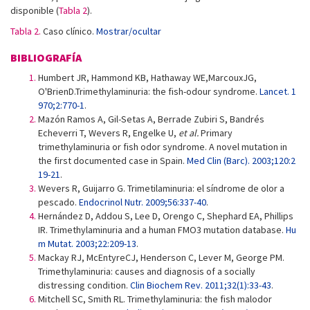
disponible (
Tabla 2
).
Tabla 2.
Caso clínico.
Mostrar/ocultar
BIBLIOGRAFÍA
Humbert JR, Hammond KB, Hathaway WE,MarcouxJG,
O'BrienD.Trimethylaminuria: the fish-odour syndrome.
Lancet. 1
970;2:770-1
.
Mazón Ramos A, Gil-Setas A, Berrade Zubiri S, Bandrés
Echeverri T, Wevers R, Engelke U,
et al.
Primary
trimethylaminuria or fish odor syndrome. A novel mutation in
the first documented case in Spain.
Med Clin (Barc). 2003;120:2
19-21
.
Wevers R, Guijarro G. Trimetilaminuria: el síndrome de olor a
pescado.
Endocrinol Nutr. 2009;56:337-40
.
Hernández D, Addou S, Lee D, Orengo C, Shephard EA, Phillips
IR. Trimethylaminuria and a human FMO3 mutation database.
Hu
m Mutat. 2003;22:209-13
.
Mackay RJ, McEntyreCJ, Henderson C, Lever M, George PM.
Trimethylaminuria: causes and diagnosis of a socially
distressing condition.
Clin Biochem Rev. 2011;32(1):33-43
.
Mitchell SC, Smith RL. Trimethylaminuria: the fish malodor