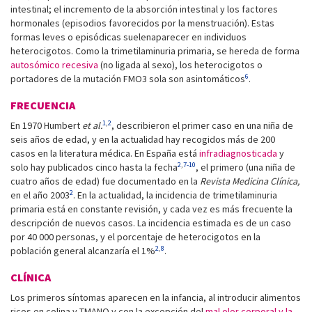
intestinal; el incremento de la absorción intestinal y los factores
hormonales (episodios favorecidos por la menstruación). Estas
formas leves o episódicas suelenaparecer en individuos
heterocigotos. Como la trimetilaminuria primaria, se hereda de forma
autosómico recesiva
(no ligada al sexo), los heterocigotos o
6
portadores de la mutación FMO3 sola son asintomáticos
.
FRECUENCIA
1
,
2
En 1970 Humbert
et al.
, describieron el primer caso en una niña de
seis años de edad, y en la actualidad hay recogidos más de 200
casos en la literatura médica. En España está
infradiagnosticada
y
2
,
7-10
solo hay publicados cinco hasta la fecha
, el primero (una niña de
cuatro años de edad) fue documentado en la
Revista Medicina Clínica,
2
en el año 2003
. En la actualidad, la incidencia de trimetilaminuria
primaria está en constante revisión, y cada vez es más frecuente la
descripción de nuevos casos. La incidencia estimada es de un caso
por 40 000 personas, y el porcentaje de heterocigotos en la
2
,
8
población general alcanzaría el 1%
.
CLÍNICA
Los primeros síntomas aparecen en la infancia, al introducir alimentos
ricos en colina y TMANO y con la excepción del
mal olor corporal y la