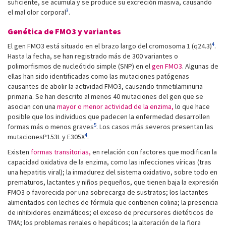
suficiente, se acumula y se produce su excreción masiva, causando
3
el mal olor corporal
.
Genética de FMO3 y variantes
4
El gen FMO3 está situado en el brazo largo del cromosoma 1 (q24.3)
.
Hasta la fecha, se han registrado más de 300 variantes o
polimorfismos de nucleótido simple (SNP) en el
gen FMO3
. Algunas de
ellas han sido identificadas como las mutaciones patógenas
causantes de abolir la actividad FMO3, causando trimetilaminuria
primaria. Se han descrito al menos 40 mutaciones del gen que se
asocian con una
mayor o menor actividad de la enzima,
lo que hace
posible que los individuos que padecen la enfermedad desarrollen
5
formas más o menos graves
. Los casos más severos presentan las
4
mutacionesP153L y E305X
.
Existen
formas transitorias,
en relación con factores que modifican la
capacidad oxidativa de la enzima, como las infecciones víricas (tras
una hepatitis viral); la inmadurez del sistema oxidativo, sobre todo en
prematuros, lactantes y niños pequeños, que tienen baja la expresión
FMO3 o favorecida por una sobrecarga de sustratos; los lactantes
alimentados con leches de fórmula que contienen colina; la presencia
de inhibidores enzimáticos; el exceso de precursores dietéticos de
TMA; los problemas renales o hepáticos; la alteración de la flora