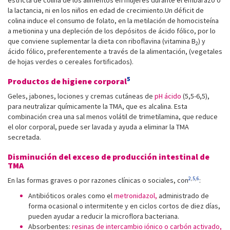
estricta de colina de los alimentos en mujeres durante el embarazo o
la lactancia, ni en los niños en edad de crecimiento.Un déficit de
colina induce el consumo de folato, en la metilación de homocisteína
a metionina y una depleción de los depósitos de ácido fólico, por lo
que conviene suplementar la dieta con riboflavina (vitamina B
) y
2
ácido fólico, preferentemente a través de la alimentación, (vegetales
de hojas verdes o cereales fortificados).
5
Productos de higiene corporal
Geles, jabones, lociones y cremas cutáneas de
pH ácido
(5,5-6,5),
para neutralizar químicamente la TMA, que es alcalina. Esta
combinación crea una sal menos volátil de trimetilamina, que reduce
el olor corporal, puede ser lavada y ayuda a eliminar la TMA
secretada.
Disminución del exceso de producción intestinal de
TMA
2
,
5
,
6
En las formas graves o por razones clínicas o sociales, con
:
Antibióticos orales como el
metronidazol,
administrado de
forma ocasional o intermitente y en ciclos cortos de diez días,
pueden ayudar a reducir la microflora bacteriana.
Absorbentes:
resinas de intercambio iónico o carbón activado,