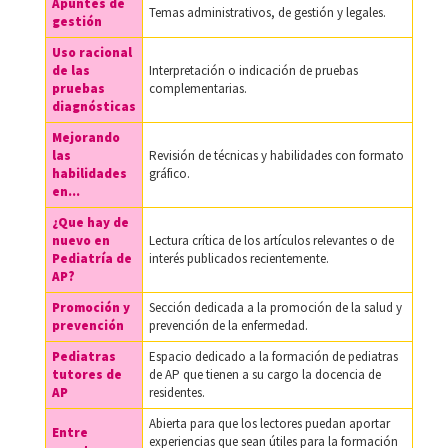
Apuntes de
Temas administrativos, de gestión y legales.
gestión
Uso racional
de las
Interpretación o indicación de pruebas
pruebas
complementarias.
diagnósticas
Mejorando
las
Revisión de técnicas y habilidades con formato
habilidades
gráfico.
en...
¿Que hay de
nuevo en
Lectura crítica de los artículos relevantes o de
Pediatría de
interés publicados recientemente.
AP?
Promoción y
Sección dedicada a la promoción de la salud y
prevención
prevención de la enfermedad.
Pediatras
Espacio dedicado a la formación de pediatras
tutores de
de AP que tienen a su cargo la docencia de
AP
residentes.
Abierta para que los lectores puedan aportar
Entre
experiencias que sean útiles para la formación