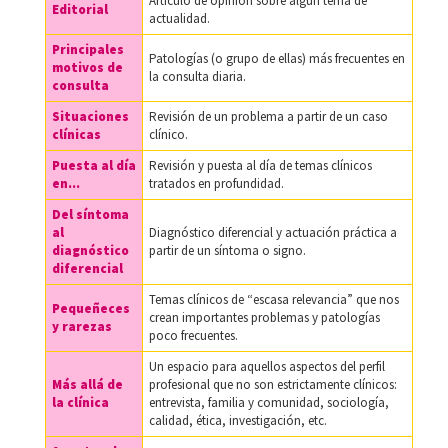
Artículo de opinión sobre algún tema de
Editorial
actualidad.
Principales
Patologías (o grupo de ellas) más frecuentes en
motivos de
la consulta diaria.
consulta
Situaciones
Revisión de un problema a partir de un caso
clínicas
clínico.
Puesta al día
Revisión y puesta al día de temas clínicos
en...
tratados en profundidad.
Del síntoma
al
Diagnóstico diferencial y actuación práctica a
diagnóstico
partir de un síntoma o signo.
diferencial
Temas clínicos de “escasa relevancia” que nos
Pequeñeces
crean importantes problemas y patologías
y rarezas
poco frecuentes.
Un espacio para aquellos aspectos del perfil
Más allá de
profesional que no son estrictamente clínicos:
la clínica
entrevista, familia y comunidad, sociología,
calidad, ética, investigación, etc.