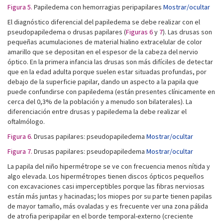
Figura 5.
Papiledema con hemorragias peripapilares
Mostrar/ocultar
El diagnóstico diferencial del papiledema se debe realizar con el
pseudopapiledema o drusas papilares (
Figuras 6
y
7
). Las drusas son
pequeñas acumulaciones de material hialino extracelular de color
amarillo que se depositan en el espesor de la cabeza del nervio
óptico. En la primera infancia las drusas son más difíciles de detectar
que en la edad adulta porque suelen estar situadas profundas, por
debajo de la superficie papilar, dando un aspecto a la papila que
puede confundirse con papiledema (están presentes clínicamente en
cerca del 0,3% de la población y a menudo son bilaterales). La
diferenciación entre drusas y papiledema la debe realizar el
oftalmólogo.
Figura 6.
Drusas papilares: pseudopapiledema
Mostrar/ocultar
Figura 7.
Drusas papilares: pseudopapiledema
Mostrar/ocultar
La papila del niño hipermétrope se ve con frecuencia menos nítida y
algo elevada. Los hipermétropes tienen discos ópticos pequeños
con excavaciones casi imperceptibles porque las fibras nerviosas
están más juntas y hacinadas; los miopes por su parte tienen papilas
de mayor tamaño, más ovaladas y es frecuente ver una zona pálida
de atrofia peripapilar en el borde temporal-externo (creciente