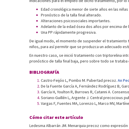
indicaciones para el empleo de dicho tratamiento, por lo q
Edad cronológica menor de siete años en las niñas 
Pronóstico de la talla final alterado.
Alteraciones psicosociales importantes.
Adelanto de la edad ósea dos años por encima de l
Una PP rápidamente progresiva.
De igual modo, el momento de suspender el tratamiento t
niños, para así permitir que se produzca un adecuado esti
En nuestro caso, se inició tratamiento con triptorelina 
pronóstico de talla final baja, pero sobre todo se tratab
BIBLIOGRAFÍA
Castro-Feijóo L, Pombo M. Pubertad precoz.
An Ped
De la Fuente García A, Fernández Rodríguez B, Garc
García H, Youlton R, Burrows R, Catanni A. Consens
Soriano-Guillén L, Argente J. Central precocious p
Vargas F, Fuentes MA, Lorenzo L, Marco MV, Martín
Cómo citar este artículo
Ledesma Albarrán JM. Menarquia precoz como expresión d