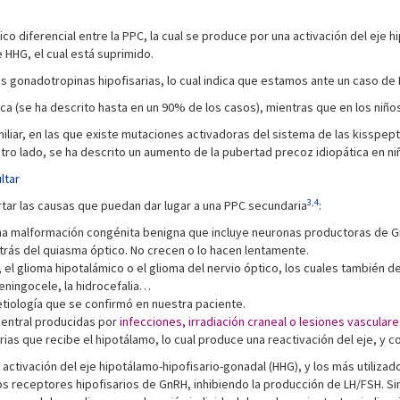
o diferencial entre la PPC, la cual se produce por una activación del eje h
 HHG, el cual está suprimido.
las gonadotropinas hipofisarias, lo cual indica que estamos ante un caso de
ca (se ha descrito hasta en un 90% de los casos), mientras que en los niñ
miliar, en las que existe mutaciones activadoras del sistema de las kisspep
otro lado, se ha descrito un aumento de la pubertad precoz idiopática en ni
ltar
3,4
tar las causas que puedan dar lugar a una PPC secundaria
:
na malformación congénita benigna que incluye neuronas productoras de G
rás del quiasma óptico. No crecen o lo hacen lentamente.
el glioma hipotalámico o el glioma del nervio óptico, los cuales también d
eningocele, la hidrocefalia…
tiología que se confirmó en nuestra paciente.
central producidas por
infecciones, irradiación craneal o lesiones vascular
rias que recibe el hipotálamo, lo cual produce una reactivación del eje, y con
a activación del eje hipotálamo-hipofisario-gonadal (HHG), y los más utiliza
os receptores hipofisarios de GnRH, inhibiendo la producción de LH/FSH. S