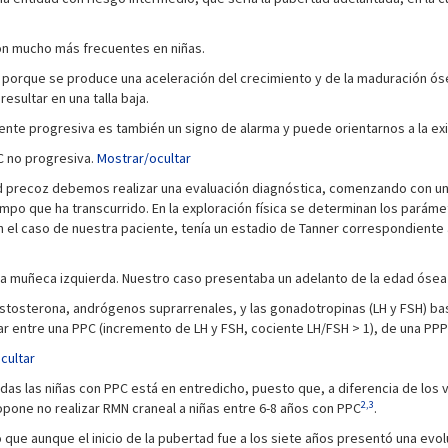
on mucho más frecuentes en niñas.
porque se produce una aceleración del crecimiento y de la maduración ósea
esultar en una talla baja.
nte progresiva es también un signo de alarma y puede orientarnos a la e
C no progresiva.
Mostrar/ocultar
d precoz debemos realizar una evaluación diagnóstica, comenzando con un
iempo que ha transcurrido. En la exploración física se determinan los pará
n. En el caso de nuestra paciente, tenía un estadio de Tanner correspondien
a muñeca izquierda. Nuestro caso presentaba un adelanto de la edad ósea 
estosterona, andrógenos suprarrenales, y las gonadotropinas (LH y FSH) ba
r entre una PPC (incremento de LH y FSH, cociente LH/FSH > 1), de una PPP 
cultar
odas las niñas con PPC está en entredicho, puesto que, a diferencia de los 
2,3
ropone no realizar RMN craneal a niñas entre 6-8 años con PPC
.
o que aunque el inicio de la pubertad fue a los siete años presentó una e