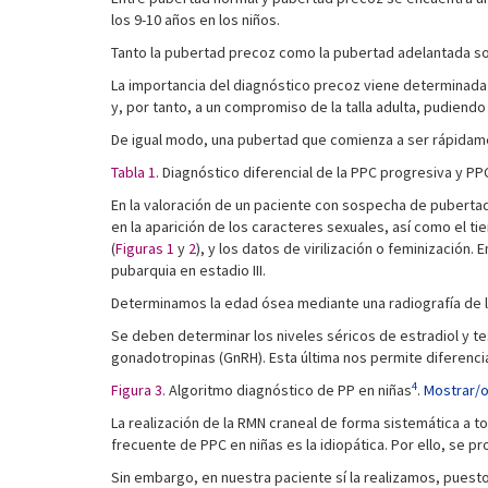
los 9-10 años en los niños.
Tanto la pubertad precoz como la pubertad adelantada s
La importancia del diagnóstico precoz viene determinada 
y, por tanto, a un compromiso de la talla adulta, pudiendo r
De igual modo, una pubertad que comienza a ser rápidame
Tabla 1.
Diagnóstico diferencial de la PPC progresiva y PP
En la valoración de un paciente con sospecha de puberta
en la aparición de los caracteres sexuales, así como el t
(
Figuras 1
y
2
), y los datos de virilización o feminizació
pubarquia en estadio III.
Determinamos la edad ósea mediante una radiografía de l
Se deben determinar los niveles séricos de estradiol y t
gonadotropinas (GnRH). Esta última nos permite diferencia
4
Figura 3.
Algoritmo diagnóstico de PP en niñas
.
Mostrar/o
La realización de la RMN craneal de forma sistemática a t
frecuente de PPC en niñas es la idiopática. Por ello, se p
Sin embargo, en nuestra paciente sí la realizamos, puest