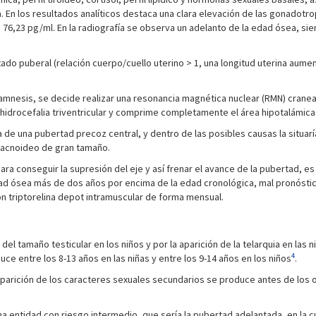
 En los resultados analíticos destaca una clara elevación de las gonadotro
l: 76,23 pg/ml. En la radiografía se observa un adelanto de la edad ósea, s
do puberal (relación cuerpo/cuello uterino > 1, una longitud uterina aument
amnesis, se decide realizar una resonancia magnética nuclear (RMN) craneal
hidrocefalia triventricular y comprime completamente el área hipotalámica
 de una pubertad precoz central, y dentro de las posibles causas la situar
aracnoideo de gran tamaño.
para conseguir la supresión del eje y así frenar el avance de la pubertad, 
ad ósea más de dos años por encima de la edad cronológica, mal pronóstico 
con triptorelina depot intramuscular de forma mensual.
del tamaño testicular en los niños y por la aparición de la telarquia en la
4
ce entre los 8-13 años en las niñas y entre los 9-14 años en los niños
.
parición de los caracteres sexuales secundarios se produce antes de los o
entidad con riesgo intermedio, que sería la pubertad adelantada, en la cual