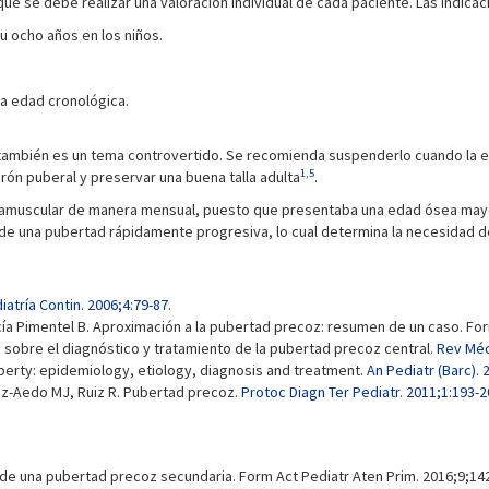
ue se debe realizar una valoración individual de cada paciente. Las indicac
u ocho años en los niños.
a edad cronológica.
ambién es un tema controvertido. Se recomienda suspenderlo cuando la ed
1,5
rón puberal y preservar una buena talla adulta
.
intramuscular de manera mensual, puesto que presentaba una edad ósea may
a de una pubertad rápidamente progresiva, lo cual determina la necesidad d
iatría Contin. 2006;4:79-87.
ía Pimentel B. Aproximación a la pubertad precoz: resumen de un caso. Form
o sobre el diagnóstico y tratamiento de la pubertad precoz central.
Rev Méd
uberty: epidemiology, etiology, diagnosis and treatment.
An Pediatr (Barc).
ez-Aedo MJ, Ruiz R. Pubertad precoz.
Protoc Diagn Ter Pediatr. 2011;1:193-2
e una pubertad precoz secundaria. Form Act Pediatr Aten Prim. 2016;9;14