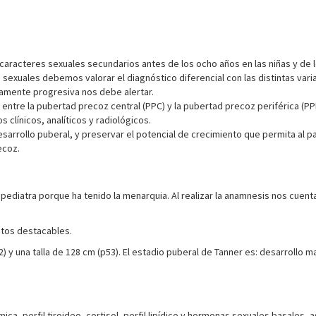
 caracteres sexuales secundarios antes de los ocho años en las niñas y de 
 sexuales debemos valorar el diagnóstico diferencial con las distintas var
damente progresiva nos debe alertar.
r entre la pubertad precoz central (PPC) y la pubertad precoz periférica (PP
 clínicos, analíticos y radiológicos.
sarrollo puberal, y preservar el potencial de crecimiento que permita al pac
ecoz.
pediatra porque ha tenido la menarquia. Al realizar la anamnesis nos cuenta 
atos destacables.
 y una talla de 128 cm (p53). El estadio puberal de Tanner es: desarrollo mamar
ca, perfil tiroideo, cortisol, perfil lipídico y hormonas sexuales basales,