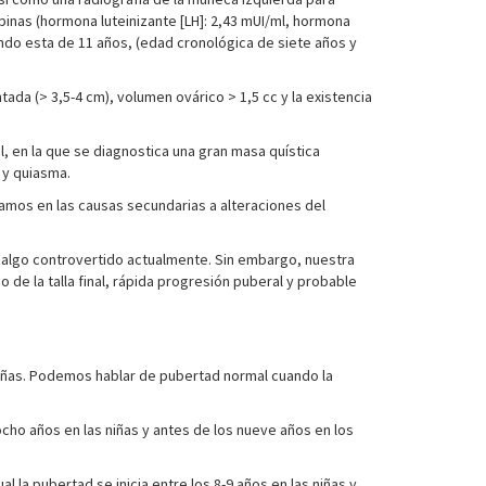
pinas (hormona luteinizante [LH]: 2,43 mUI/ml, hormona
iendo esta de 11 años, (edad cronológica de siete años y
ada (> 3,5-4 cm), volumen ovárico > 1,5 cc y la existencia
, en la que se diagnostica una gran masa quística
 y quiasma.
íamos en las causas secundarias a alteraciones del
es algo controvertido actualmente. Sin embargo, nuestra
de la talla final, rápida progresión puberal y probable
s niñas. Podemos hablar de pubertad normal cuando la
cho años en las niñas y antes de los nueve años en los
 la pubertad se inicia entre los 8-9 años en las niñas y