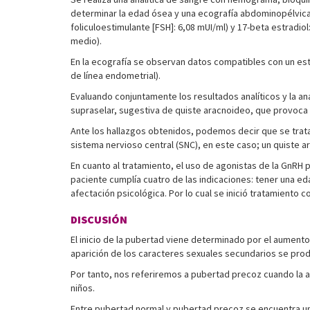
determinar la edad ósea y una ecografía abdominopélvica.
foliculoestimulante [FSH]: 6,08 mUI/ml) y 17-beta estradio
medio).
En la ecografía se observan datos compatibles con un esta
de línea endometrial).
Evaluando conjuntamente los resultados analíticos y la an
supraselar, sugestiva de quiste aracnoideo, que provoca 
Ante los hallazgos obtenidos, podemos decir que se trata
sistema nervioso central (SNC), en este caso; un quiste 
En cuanto al tratamiento, el uso de agonistas de la GnRH 
paciente cumplía cuatro de las indicaciones: tener una ed
afectación psicológica. Por lo cual se inició tratamiento 
DISCUSIÓN
El inicio de la pubertad viene determinado por el aumento 
aparición de los caracteres sexuales secundarios se produ
Por tanto, nos referiremos a pubertad precoz cuando la a
niños.
Entre pubertad normal y pubertad precoz se encuentra una 