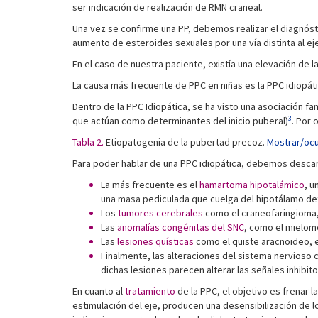
ser indicación de realización de RMN craneal.
Una vez se confirme una PP, debemos realizar el diagnóstic
aumento de esteroides sexuales por una vía distinta al eje
En el caso de nuestra paciente, existía una elevación de 
La causa más frecuente de PPC en niñas es la PPC idiopáti
Dentro de la PPC Idiopática, se ha visto una asociación fa
3
que actúan como determinantes del inicio puberal)
. Por 
Tabla 2.
Etiopatogenia de la pubertad precoz.
Mostrar/ocu
Para poder hablar de una PPC idiopática, debemos descar
La más frecuente es el
hamartoma hipotalámico
, u
una masa pediculada que cuelga del hipotálamo det
Los
tumores cerebrales
como el craneofaringioma, 
Las
anomalías congénitas del SNC
, como el mielom
Las
lesiones quísticas
como el quiste aracnoideo, e
Finalmente, las alteraciones del sistema nervioso 
dichas lesiones parecen alterar las señales inhibito
En cuanto al
tratamiento
de la PPC, el objetivo es frenar l
estimulación del eje, producen una desensibilización de l