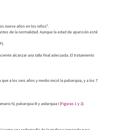
1
los nueve años en los niños
.
iantes de la normalidad. Aunque la edad de aparición esté
P).
iente alcanzar una talla final adecuada. El tratamiento
que a los seis años y medio inició la pubarquia, y a los 7
io IV, pubarquia III y axilarquia I (
Figuras 1 y 2
).
 así como una radiografía de la muñeca izquierda para