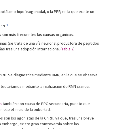
ipotálamo-hipofisogonadal, o la PPP, en la que existe un
4
 PPC
.
os son más frecuentes las causas orgánicas.
tinas (se trata de una vía neuronal productora de péptidos
ñas tras una adopción internacional (
Tabla 2
).
nRH. Se diagnostica mediante RMN, en la que se observa
etectaríamos mediante la realización de RMN craneal.
es
también son causa de PPC secundaria, puesto que
 ello el inicio de la pubertad.
dos son los agonistas de la GnRH, ya que, tras una breve
in embargo, existe gran controversia sobre las