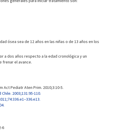
iones generales para iniciar tratamiento son:
ad ósea sea de 12 años en las niñas o de 13 años en los
or a dos años respecto a la edad cronológica y un
e frenar el avance.
 Act Pediatr Aten Prim. 2010;3:10-5.
 Chile. 2003;131:95-110.
 2011;74:336.e1–336.e13.
04.
2-6