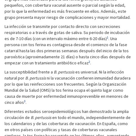
pequeños, con cobertura vacunal ausente o parcial según la edad,
por lo que la enfermedad es más frecuente en ellos. Además, este
grupo presenta mayor riesgo de complicaciones y mayor mortalidad.
La infección se transmite por contacto directo con secreciones
respiratorias o a través de gotas de saliva. Su periodo de incubación
1
es de 7-10 días (con un intervalo máximo entre 6-20 días)
. Una
persona con tos ferina es contagiosa desde el comienzo de la fase
catarral hasta las dos primeras semanas después del inicio de la tos
paroxística (aproximadamente 21 días) o hasta cinco días después de
2
empezar con un tratamiento antibiótico eficaz
.
La susceptibilidad frente a
B. pertussis
es universal. Ni la infección
natural por
B. pertussis
ni la vacunación confieren inmunidad duradera
por lo que las reinfecciones son frecuentes. Según la Organización
Mundial de la Salud (OMS) la tos ferina ocupa el quinto lugar como
causa de muerte por enfermedad inmunoprevenible en menores de
3
cinco años
.
Diferentes estudios seroepidemiológicos han demostrado la amplia
circulación de
B. pertussis
en todo el mundo, independientemente de
los calendarios y de las coberturas de vacunación. En España, como
en otros países con políticas y tasas de coberturas vacunales
similares, la tos ferina ha resurgido en los últimos años, aumentando