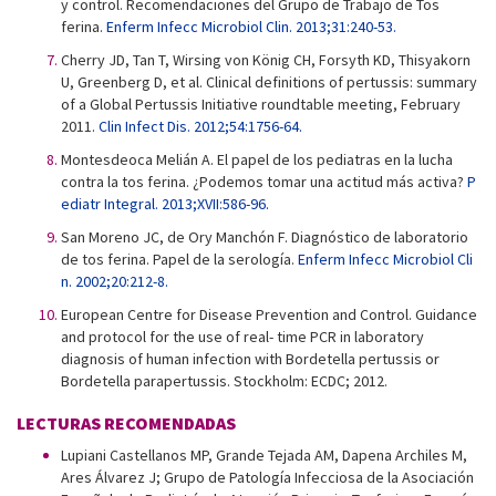
y control. Recomendaciones del Grupo de Trabajo de Tos
ferina.
Enferm Infecc Microbiol Clin. 2013;31:240-53.
Cherry JD, Tan T, Wirsing von König CH, Forsyth KD, Thisyakorn
U, Greenberg D, et al. Clinical definitions of pertussis: summary
of a Global Pertussis Initiative roundtable meeting, February
2011.
Clin Infect Dis. 2012;54:1756-64.
Montesdeoca Melián A. El papel de los pediatras en la lucha
contra la tos ferina. ¿Podemos tomar una actitud más activa?
P
ediatr Integral. 2013;XVII:586-96.
San Moreno JC, de Ory Manchón F. Diagnóstico de laboratorio
de tos ferina. Papel de la serología.
Enferm Infecc Microbiol Cli
n. 2002;20:212-8.
European Centre for Disease Prevention and Control. Guidance
and protocol for the use of real- time PCR in laboratory
diagnosis of human infection with Bordetella pertussis or
Bordetella parapertussis. Stockholm: ECDC; 2012.
LECTURAS RECOMENDADAS
Lupiani Castellanos MP, Grande Tejada AM, Dapena Archiles M,
Ares Álvarez J; Grupo de Patología Infecciosa de la Asociación