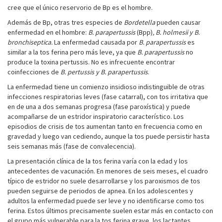
cree que el único reservorio de Bp es el hombre.
Además de Bp, otras tres especies de
Bordetella
pueden causar
enfermedad en el hombre:
B. parapertussis
(Bpp)
, B. holmesii y B.
bronchiseptica.
La enfermedad causada por
B. parapertussis
es
similar a la tos ferina pero más leve, ya que
B. parapertussis
no
produce la toxina pertussis. No es infrecuente encontrar
coinfecciones de
B. pertussis y B. parapertussis
.
La enfermedad tiene un comienzo insidioso indistinguible de otras
infecciones respiratorias leves (fase catarral), con tos irritativa que
en de una a dos semanas progresa (fase paroxística) y puede
acompañarse de un estridor inspiratorio característico. Los
episodios de crisis de tos aumentan tanto en frecuencia como en
gravedad y luego van cediendo, aunque la tos puede persistir hasta
seis semanas más (fase de convalecencia).
La presentación clínica de la tos ferina varía con la edad y los
antecedentes de vacunación. En menores de seis meses, el cuadro
típico de estridor no suele desarrollarse y los paroxismos de tos
pueden seguirse de periodos de apnea. En los adolescentes y
adultos la enfermedad puede ser leve y no identificarse como tos
ferina. Estos últimos precisamente suelen estar más en contacto con
el grupo más vulnerable para la tos ferina grave, los lactantes