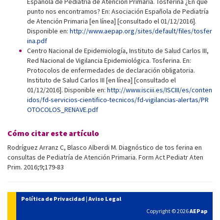
Española de Pediatría de Atención Primaria. Tosferina ¿En qué
punto nos encontramos? En: Asociación Española de Pediatría
de Atención Primaria [en línea] [consultado el 01/12/2016].
Disponible en:
http://www.aepap.org/sites/default/files/tosfer
ina.pdf
Centro Nacional de Epidemiología, Instituto de Salud Carlos III,
Red Nacional de Vigilancia Epidemiológica. Tosferina. En:
Protocolos de enfermedades de declaración obligatoria.
Instituto de Salud Carlos III [en línea] [consultado el
01/12/2016]. Disponible en:
http://www.isciii.es/ISCIII/es/conten
idos/fd-servicios-cientifico-tecnicos/fd-vigilancias-alertas/PR
OTOCOLOS_RENAVE.pdf
Cómo citar este artículo
Rodríguez Arranz C, Blasco Alberdi M. Diagnóstico de tos ferina en
consultas de Pediatría de Atención Primaria. Form Act Pediatr Aten
Prim. 2016;9;179-83
Política de Privacidad
|
Aviso Legal
Copyright © 2026
AEPap