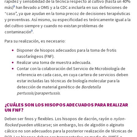
rapidez y sensibilidad de la técnica respecto al cultivo (hasta un 40%
9
más)
han llevado a OMS y a la CDC a incluirla en sus definiciones de
“caso”, ya que ayudan en la toma precoz de decisiones terapéuticas
y preventivas. Así mismo, su especificidad es teóricamente igual a la
del cultivo siempre y cuando no existan problemas de
9
contaminación
.
Para su realización, es necesario:
Disponer de hisopos adecuados para la toma de frotis
nasofaríngeos (FNF).
Realizar una toma de muestra adecuada.
Contar con la colaboración del Servicio de Microbiología de
referencia en cada caso, en cuya cartera de servicios deben
estar incluidas las técnicas de biología molecular para la
detección de material genético de
Bordetella
pertussis/parapertussis
.
¿CUÁLES SON LOS HISOPOS ADECUADOS PARA REALIZAR
UN FNF?
Deben ser finos y flexibles. Los hisopos de dacrón, rayón o
nylon-
flocked
pueden utilizarse; sin embargo, los de algodón o alginato
cálcico no son adecuados para la posterior realización de técnicas de