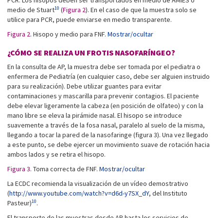
PCR. Los hisopos deben ser transportados en medio de AMIES o
10
medio de Stuart
(
Figura 2
). En el caso de que la muestra solo se
utilice para PCR, puede enviarse en medio transparente.
Figura 2.
Hisopo y medio para FNF.
Mostrar/ocultar
¿CÓMO SE REALIZA UN FROTIS NASOFARÍNGEO?
En la consulta de AP, la muestra debe ser tomada por el pediatra o
enfermera de Pediatría (en cualquier caso, debe ser alguien instruido
para su realización). Debe utilizar guantes para evitar
contaminaciones y mascarilla para prevenir contagios. El paciente
debe elevar ligeramente la cabeza (en posición de olfateo) y con la
mano libre se eleva la pirámide nasal. El hisopo se introduce
suavemente a través de la fosa nasal, paralelo al suelo de la misma,
llegando a tocar la pared de la nasofaringe (figura 3). Una vez llegado
a este punto, se debe ejercer un movimiento suave de rotación hacia
ambos lados y se retira el hisopo.
Figura 3.
Toma correcta de FNF.
Mostrar/ocultar
La ECDC recomienda la visualización de un vídeo demostrativo
(
http://www.youtube.com/watch?v=d6d-y7SX_dY
, del Instituto
10
Pasteur)
.
El transporte de las muestras desde AP hasta los servicios de