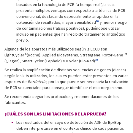
basados en la tecnología de PCR “a tiempo real”, la cual
presenta múltiples ventajas con respecto a la técnica de PCR
convencional, destacando especialmente la rapidez en la
10
obtención de resultados, mayor sensibilidad
y menor riesgo
de contaminaciones (falsos positivos), pudiéndose utilizar
incluso en pacientes que han recibido tratamiento antibiótico
previo.
Algunos de los aparatos más utilizados según la ECCD son
TM
LightCycler®(Roche), Applied Biosystems, Stratagene, Rotor-Gene
10
(Qiagen), SmartCycler (Cepheid) e ICycler (Bio-Rad)
.
Se realiza la amplificación de distintas secuencias de genes (dianas)
según los kits utilizados, los cuales pueden estar presentes en varias
especies de
Bordetella
, por lo que puede ser necesaria la realización
de PCR secuenciales para conseguir identificar el microorganismo.
Se recomienda seguir los protocolos y recomendaciones de los
fabricantes.
¿CUÁLES SON LAS LIMITACIONES DE LA PRUEBA?
Los resultados del ensayo de detección de ADN de Bp/Bpp
deben interpretarse en el contexto clínico de cada paciente.