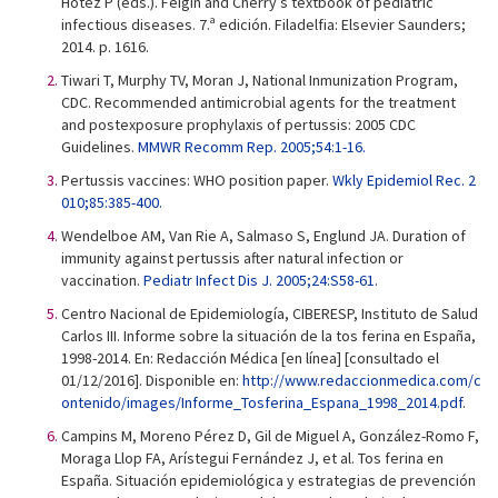
Hotez P (eds.). Feigin and Cherry’s textbook of pediatric
infectious diseases. 7.ª edición. Filadelfia: Elsevier Saunders;
2014. p. 1616.
Tiwari T, Murphy TV, Moran J, National Inmunization Program,
CDC. Recommended antimicrobial agents for the treatment
and postexposure prophylaxis of pertussis: 2005 CDC
Guidelines.
MMWR Recomm Rep. 2005;54:1-16.
Pertussis vaccines: WHO position paper.
Wkly Epidemiol Rec. 2
010;85:385-400.
Wendelboe AM, Van Rie A, Salmaso S, Englund JA. Duration of
immunity against pertussis after natural infection or
vaccination.
Pediatr Infect Dis J. 2005;24:S58-61.
Centro Nacional de Epidemiología, CIBERESP, Instituto de Salud
Carlos III. Informe sobre la situación de la tos ferina en España,
1998-2014. En: Redacción Médica [en línea] [consultado el
01/12/2016]. Disponible en:
http://www.redaccionmedica.com/c
ontenido/images/Informe_Tosferina_Espana_1998_2014.pdf
.
Campins M, Moreno Pérez D, Gil de Miguel A, González-Romo F,
Moraga Llop FA, Arístegui Fernández J, et al. Tos ferina en
España. Situación epidemiológica y estrategias de prevención