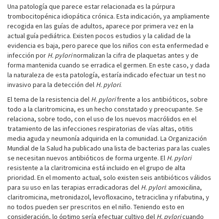
Una patología que parece estar relacionada es la púrpura
trombocitopénica idiopática crónica. Esta indicación, ya ampliamente
recogida en las guías de adultos, aparece por primera vez en la
actual guía pediátrica. Existen pocos estudios y la calidad de la
evidencia es baja, pero parece que los niños con esta enfermedad e
infección por
H. pylori
normalizan la cifra de plaquetas antes y de
forma mantenida cuando se erradica el germen. En este caso, y dada
la naturaleza de esta patología, estaría indicado efectuar un test no
invasivo para la detección del
H. pylori
.
El tema de la resistencia del
H. pylori
frente a los antibióticos, sobre
todo a la claritromicina, es un hecho constatado y preocupante. Se
relaciona, sobre todo, con el uso de los nuevos macrólidos en el
tratamiento de las infecciones respiratorias de vías altas, otitis
media aguda y neumonía adquirida en la comunidad. La Organización
Mundial de la Salud ha publicado una lista de bacterias para las cuales
se necesitan nuevos antibióticos de forma urgente. El
H. pylori
resistente a la claritromicina está incluido en el grupo de alta
prioridad. En el momento actual, solo existen seis antibióticos válidos
para su uso en las terapias erradicadoras del
H. pylori
: amoxicilina,
claritromicina, metronidazol, levofloxacino, tetraciclina y rifabutina, y
no todos pueden ser prescritos en el niño. Teniendo esto en
consideración, lo óptimo sería efectuar cultivo del
H. pylori
cuando