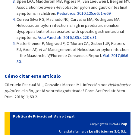
Spee LAA, Madderom MB, Pijpers M, van Leeuwen I, Bergen MY.
Association between Helicobacter pylori and gastrointestinal
symptoms in children.
Pediatrics. 2010;125:e651-e69.
Correa Silva RG, Machado NC, Carvalho MA, Rodrigues MA.
Helicobacter pylori infection is high in paediatric nonulcer
dyspepsia but not associated with specific gastrointestinal
symptoms.
Acta Paediatr. 2016;105:e228-e31.
Malfertheiner P, Megraud F, O’Morain CA, Gisbert JP, Kuipers
EJ, Axon AT,
et al.
Management of Helicobacter pylori infection
—the Maastricht IV/Florence Consensus Report.
Gut. 2017;66:6-
30.
Cómo citar este artículo
Cilleruelo Pascual M L, González Marcos M I. Infección por
Helicobacter
pylori
en el niño, ¿está sobrediagnósticada? Form Act Pediatr Aten
Prim. 2018;11;60-2.
Política de Privacidad
|
Aviso Legal
Copyright © 2026
AEPap
Una plataforma de
Lua Ediciones 3.0, S.L.