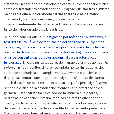
síntomas. En este tipo de estudios se efectúa un cuestionario clínico
antes del tratamiento erradicador del
H. pylori
y un año tras el mismo.
Se observa que el dolor abdominal desaparece o es de menor
intensidad y frecuencia en la mayoría de los niños,
independientemente de haber erradicado o no la infección, y por
tanto de haber curado o no la gastritis.
Se puede concluir que la
investigación por métodos no invasivos, el
13
test del aliento C
o la determinación del antígeno de
H. pylori
en
heces, seguido de un tratamiento empírico si alguno de los test es
positivo (estrategia conocida como
test-and-treat
), no está indicada
en niños con síntomas de dolor abdominal de características
funcionales
. En este punto las guías de manejo de la infección por
H.
pylori
en niños y adultos difieren completamente. En las guías del
adulto se aconseja la estrategia
test-and-treat
en el paciente con
dispepsia, siempre que no presente signos o síntomas de alarma.
Esta indicación se basa en que existe un pequeño pero significativo
beneficio clínico de la erradicación frente a la no erradicación del
5
germen
. Esta estrategia ha calado de tal manera que padres,
pediatras de Atención Primaria, médicos de familia que atienden
niños y gastroenterólogos pediátricos la hemos adoptado, a pesar
de la evidencia en contra de esta actitud en el paciente pediátrico.
Muchos niños reciben tratamiento empírico, incluso en numerosas