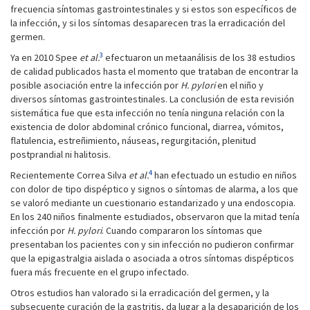
frecuencia síntomas gastrointestinales y si estos son específicos de
la infección, y si los síntomas desaparecen tras la erradicación del
germen.
3
Ya en 2010 Spee
et al.
efectuaron un metaanálisis de los 38 estudios
de calidad publicados hasta el momento que trataban de encontrar la
posible asociación entre la infección por
H. pylori
en el niño y
diversos síntomas gastrointestinales. La conclusión de esta revisión
sistemática fue que esta infección no tenía ninguna relación con la
existencia de dolor abdominal crónico funcional, diarrea, vómitos,
flatulencia, estreñimiento, náuseas, regurgitación, plenitud
postprandial ni halitosis.
4
Recientemente Correa Silva
et al.
han efectuado un estudio en niños
con dolor de tipo dispéptico y signos o síntomas de alarma, a los que
se valoró mediante un cuestionario estandarizado y una endoscopia.
En los 240 niños finalmente estudiados, observaron que la mitad tenía
infección por
H. pylori
. Cuando compararon los síntomas que
presentaban los pacientes con y sin infección no pudieron confirmar
que la epigastralgia aislada o asociada a otros síntomas dispépticos
fuera más frecuente en el grupo infectado.
Otros estudios han valorado si la erradicación del germen, y la
subsecuente curación de la gastritis, da lugar a la desaparición de los