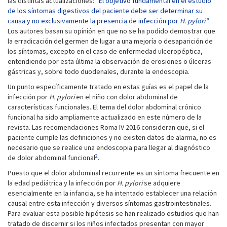
las distintas actualizaciones:
“El objetivo fundamental en el estudio
de los síntomas digestivos del paciente debe ser determinar su
causa y no exclusivamente la presencia de infección por
H. pylori”
.
Los autores basan su opinión en que no se ha podido demostrar que
la erradicación del germen de lugar a una mejoría o desaparición de
los síntomas, excepto en el caso de enfermedad ulceropéptica,
entendiendo por esta última la observación de erosiones o úlceras
gástricas y, sobre todo duodenales, durante la endoscopia.
Un punto específicamente tratado en estas guías es el papel de la
infección por
H. pylori
en el niño con dolor abdominal de
características funcionales. El tema del dolor abdominal crónico
funcional ha sido ampliamente actualizado en este número de la
revista. Las recomendaciones Roma IV 2016 consideran que, si el
paciente cumple las definiciones y no existen datos de alarma, no es
necesario que se realice una endoscopia para llegar al diagnóstico
2
de dolor abdominal funcional
.
Puesto que el dolor abdominal recurrente es un síntoma frecuente en
la edad pediátrica y la infección por
H. pylori
se adquiere
esencialmente en la infancia, se ha intentado establecer una relación
causal entre esta infección y diversos síntomas gastrointestinales.
Para evaluar esta posible hipótesis se han realizado estudios que han
tratado de discernir si los niños infectados presentan con mayor