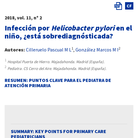
CF
2018, vol. 11, nº 2
Infección por
Helicobacter pylori
en el
niño, ¿está sobrediagnósticada?
1
2
Autores:
Cilleruelo Pascual M L
,
González Marcos M I
1
Hospital Puerta de Hierro. Majadahonda. Madrid (España).
2
Pediatra. CS Cerro del Aire. Majadahonda. Madrid (España).
RESUMEN: PUNTOS CLAVE PARA EL PEDIATRA DE
ATENCIÓN PRIMARIA
SUMMARY: KEY POINTS FOR PRIMARY CARE
PEDIATRICIANS