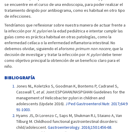
se encuentre en el curso de una endoscopia, para poder realizar el
tratamiento dirigido por antibiograma, como es habitual en otro tipo
de infecciones.
Tendríamos que reflexionar sobre nuestra manera de actuar frente a
la infección por
H. pylori
en la edad pediátrica e intentar cumplir las
guías como es práctica habitual en otras patologías, como la
enfermedad celíaca o la enfermedad inflamatoria intestinal. No
debemos olvidar, siguiendo el aforismo
primum non nocere,
que la
decisión de investigar y tratar la infección por
H. pylori
debe tener
como objetivo principal la obtención de un beneficio claro para el
niño.
BIBLIOGRAFÍA
Jones NL, Koletzko S, Goodman K, Bontems P, Cadranel S,
Casswall T,
et al.
Joint ESPGHAN/NASPGHAN Guidelines for the
management of Helicobacter pylori in children and
adolescents (Update 2016).
J Ped Gastroenterol Nutr. 2017;64:9
91-1003.
Hyams JS, Di Lorenzo C, Saps M, Shukman RJ, Staiano A, Van
Tilburg M. Childhood functional gastrointestinal disorders:
child/adolescent.
Gastroenterology. 2016;150:1456-68.