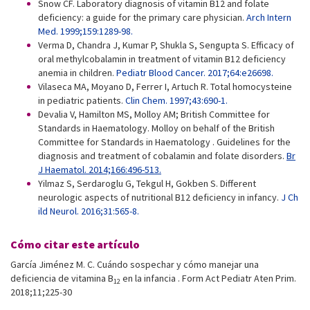
Snow CF. Laboratory diagnosis of vitamin B12 and folate
deficiency: a guide for the primary care physician.
Arch Intern
Med. 1999;159:1289-98.
Verma D, Chandra J, Kumar P, Shukla S, Sengupta S. Efficacy of
oral methylcobalamin in treatment of vitamin B12 deficiency
anemia in children.
Pediatr Blood Cancer. 2017;64:e26698.
Vilaseca MA, Moyano D, Ferrer I, Artuch R. Total homocysteine
in pediatric patients.
Clin Chem. 1997;43:690-1.
Devalia V, Hamilton MS, Molloy AM; British Committee for
Standards in Haematology. Molloy on behalf of the British
Committee for Standards in Haematology . Guidelines for the
diagnosis and treatment of cobalamin and folate disorders.
Br
J Haematol. 2014;166:496-513.
Yilmaz S, Serdaroglu G, Tekgul H, Gokben S. Different
neurologic aspects of nutritional B12 deficiency in infancy.
J Ch
ild Neurol. 2016;31:565-8.
Cómo citar este artículo
García Jiménez M. C. Cuándo sospechar y cómo manejar una
deficiencia de vitamina B
en la infancia . Form Act Pediatr Aten Prim.
12
2018;11;225-30