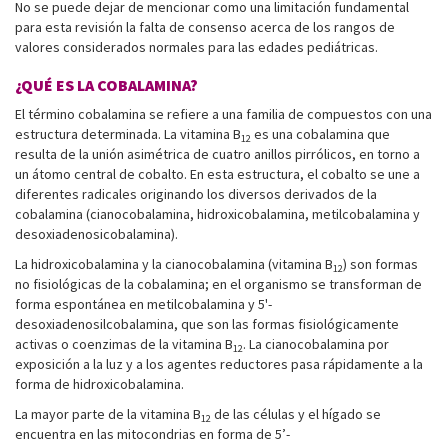
No se puede dejar de mencionar como una limitación fundamental
para esta revisión la falta de consenso acerca de los rangos de
valores considerados normales para las edades pediátricas.
¿QUÉ ES LA COBALAMINA?
El término cobalamina se refiere a una familia de compuestos con una
estructura determinada. La vitamina B
es una cobalamina que
12
resulta de la unión asimétrica de cuatro anillos pirrólicos, en torno a
un átomo central de cobalto. En esta estructura, el cobalto se une a
diferentes radicales originando los diversos derivados de la
cobalamina (cianocobalamina, hidroxicobalamina, metilcobalamina y
desoxiadenosicobalamina).
La hidroxicobalamina y la cianocobalamina (vitamina B
) son formas
12
no fisiológicas de la cobalamina; en el organismo se transforman de
forma espontánea en metilcobalamina y 5'-
desoxiadenosilcobalamina, que son las formas fisiológicamente
activas o coenzimas de la vitamina B
. La cianocobalamina por
12
exposición a la luz y a los agentes reductores pasa rápidamente a la
forma de hidroxicobalamina.
La mayor parte de la vitamina B
de las células y el hígado se
12
encuentra en las mitocondrias en forma de 5’-