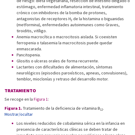
de riesgo: dieta vegetariana, resección de intestino delgado o
estómago, enfermedad inflamatoria intestinal, tratamiento
crónico con inhibidores de la bomba de protones,
antagonistas de receptores H
de la histamina o biguanidas
2
(metformina), enfermedades autoinmunes como Graves,
tiroiditis, vitíligo.
Anemia macrocítica o macrocitosis aislada. Si coexisten
ferropenia o talasemia la macrocitosis puede quedar
enmascarada.
Pancitopenia.
Glositis o ulceras orales de forma recurrente.
Lactantes con dificultades de alimentación, síntomas
neurológicos (episodios paroxísticos, apneas, convulsiones),
temblor, mioclonías y retraso del desarrollo motor.
TRATAMIENTO
Se recoge en la
Figura 1
:
Figura 1.
Tratamiento de la deficiencia de vitamina B
.
12
Mostrar/ocultar
Los niveles reducidos de cobalamina sérica en la infancia en
presencia de características clínicas se deben tratar de