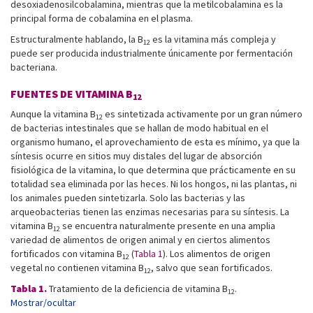
desoxiadenosilcobalamina, mientras que la metilcobalamina es la
principal forma de cobalamina en el plasma.
Estructuralmente hablando, la B
es la vitamina más compleja y
12
puede ser producida industrialmente únicamente por fermentación
bacteriana.
FUENTES DE VITAMINA B
12
Aunque la vitamina B
es sintetizada activamente por un gran número
12
de bacterias intestinales que se hallan de modo habitual en el
organismo humano, el aprovechamiento de esta es mínimo, ya que la
síntesis ocurre en sitios muy distales del lugar de absorción
fisiológica de la vitamina, lo que determina que prácticamente en su
totalidad sea eliminada por las heces. Ni los hongos, ni las plantas, ni
los animales pueden sintetizarla. Solo las bacterias y las
arqueobacterias tienen las enzimas necesarias para su síntesis. La
vitamina B
se encuentra naturalmente presente en una amplia
12
variedad de alimentos de origen animal y en ciertos alimentos
fortificados con vitamina B
(
Tabla 1
). Los alimentos de origen
12
vegetal no contienen vitamina B
, salvo que sean fortificados.
12
Tabla 1.
Tratamiento de la deficiencia de vitamina B
.
12
Mostrar/ocultar