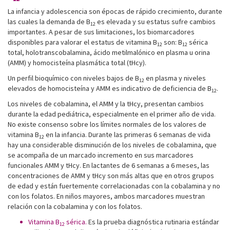
La infancia y adolescencia son épocas de rápido crecimiento, durante
las cuales la demanda de B
es elevada y su estatus sufre cambios
12
importantes. A pesar de sus limitaciones, los biomarcadores
disponibles para valorar el estatus de vitamina B
son: B
sérica
12
12
total, holotranscobalamina, ácido metilmalónico en plasma u orina
(AMM) y homocisteína plasmática total (tHcy).
Un perfil bioquímico con niveles bajos de B
en plasma y niveles
12
elevados de homocisteína y AMM es indicativo de deficiencia de B
.
12
Los niveles de cobalamina, el AMM y la tHcy, presentan cambios
durante la edad pediátrica, especialmente en el primer año de vida.
No existe consenso sobre los límites normales de los valores de
vitamina B
en la infancia. Durante las primeras 6 semanas de vida
12
hay una considerable disminución de los niveles de cobalamina, que
se acompaña de un marcado incremento en sus marcadores
funcionales AMM y tHcy. En lactantes de 6 semanas a 6 meses, las
concentraciones de AMM y tHcy son más altas que en otros grupos
de edad y están fuertemente correlacionadas con la cobalamina y no
con los folatos. En niños mayores, ambos marcadores muestran
relación con la cobalamina y con los folatos.
Vitamina B
sérica.
Es la prueba diagnóstica rutinaria estándar
12