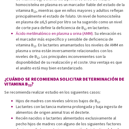
12
homocisteína en plasma es un marcador fiable del estado de la
vitamina B
, mientras que en niños mayores y adultos reflejan
12
principalmente el estado de folato. Un nivel de homocisteína
en plasma de ≥6,5 µmol por litro se ha sugerido como un nivel
de corte para definir la deficiencia de B
en lactantes.
12
Ácido metilmalónico
en plasma u orina (AMM).
Su elevación es
el marcador más específico y sensible de deficiencia de
vitamina B
. En lactantes amamantados los niveles de AMM en
12
plasma u orina están inversamente relacionados con los
niveles de B
. Los principales inconvenientes son la
12
disponibilidad de su realización y el coste. Una ventaja es que
el analito está muy bien estandarizado.
¿CUÁNDO SE RECOMIENDA SOLICITAR DETERMINACIÓN DE
VITAMINA B
?
12
Se recomienda realizar estudio en los siguientes casos:
Hijos de madres con niveles séricos bajos de B
.
12
Lactantes con lactancia materna prolongada y baja ingesta de
alimentos de origen animal tras el destete.
Recién nacidos o lactantes alimentados exclusivamente al
pecho hijos de madres con alguno de los siguientes factores