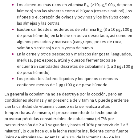
Los alimentos más ricos en vitamina B
(>10 µg/100 g de peso
12
húmedo) son las vísceras como el hígado (reserva natural), los
riñones o el corazón de ovinos y bovinos y los bivalvos como
las almejas y las ostras.
Existen cantidades moderadas de vitamina B
(3 a 10 µg/100 g
12
de peso húmedo) en la leche en polvo desnatada, así como en
algunos pescados y mariscos (cangrejos, peces de roca,
salmón y sardinas) y en la yema de huevo.
En la carne y otros pescados y mariscos (langosta, lenguados,
merluza, pez espada, atún) y quesos fermentados se
encuentran cantidades discretas de cobalamina (1 a 3 µg/100 g
de peso húmedo).
Los productos lácteos líquidos y los quesos cremosos
contienen menos de 1 µg/100 g de peso húmedo.
En general la cobalamina no se destruye por la cocción, pero en
condiciones alcalinas y en presencia de vitamina C puede perderse
cierta cantidad de vitamina cuando esta se realiza a altas
temperaturas. Asimismo, el procesamiento de la leche puede
provocar pérdidas considerables de cobalamina (el 7% por
pasteurización de 2 a 3 segundos y hasta el 30% por hervir de 2 a 5
minutos), lo que hace que la leche resulte insuficiente como fuente
única de vitamina B
. Además, el 30 % de la vitamina B
de los