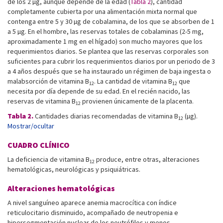
de los 2 µg, aunque depende de la edad (
Tabla 2
), cantidad
completamente cubierta por una alimentación mixta normal que
contenga entre 5 y 30 µg de cobalamina, de los que se absorben de 1
a 5 µg. En el hombre, las reservas totales de cobalaminas (2-5 mg,
aproximadamente 1 mg en el hígado) son mucho mayores que los
requerimientos diarios. Se plantea que las reservas corporales son
suficientes para cubrir los requerimientos diarios por un periodo de 3
a 4 años después que se ha instaurado un régimen de baja ingesta o
malabsorción de vitamina B
. La cantidad de vitamina B
que
12
12
necesita por día depende de su edad. En el recién nacido, las
reservas de vitamina B
provienen únicamente de la placenta.
12
Tabla 2.
Cantidades diarias recomendadas de vitamina B
(µg).
12
Mostrar/ocultar
CUADRO CLÍNICO
La deficiencia de vitamina B
produce, entre otras, alteraciones
12
hematológicas, neurológicas y psiquiátricas.
Alteraciones hematológicas
A nivel sanguíneo aparece anemia macrocítica con índice
reticulocitario disminuido, acompañado de neutropenia e
hipersegmentación nuclear de los neutrófilos y menos