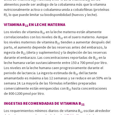
12
12
alimentos puede ser análogo de la cobalamina más que la vitamina
nutricionalmente activa o cobalamina unida a cobalofilinas (proteínas
R), lo que puede limitar su biodisponibilidad (huevos y leche).
VITAMINA B
EN LECHE MATERNA
12
Los niveles de vitamina B
en la leche materna están altamente
12
correlacionados con los niveles de B
en el suero materno. Aunque
12
los niveles maternos de vitamina B
tienden a aumentar después del
12
parto, el aumento depende de las reservas antes del embarazo, la
ingesta de B
(dieta y suplementos) y la depleción de las reservas
12
durante el embarazo. Las concentraciones reportadas de B
en la
12
leche humana varían sustancialmente entre 150 a 700 pmol por litro.
Los niveles en la leche humana caen progresivamente durante el
periodo de lactancia. La ingesta estimada de B
del lactante
12
amamantado es máxima a las 12 semanas y se reduce en un 50% en la
semana 24. La mayoría de las fórmulas infantiles preparadas
comercialmente están enriquecidas con B
hasta concentraciones
12
de 800-1200 pmol por litro.
INGESTAS RECOMENDADAS DE VITAMINA B
12
Los requerimientos mínimos diarios de vitamina B
oscilan alrededor
12