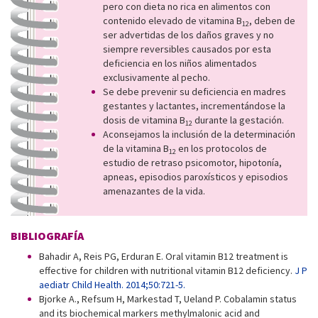
pero con dieta no rica en alimentos con
contenido elevado de vitamina B
, deben de
12
ser advertidas de los daños graves y no
siempre reversibles causados por esta
deficiencia en los niños alimentados
exclusivamente al pecho.
Se debe prevenir su deficiencia en madres
gestantes y lactantes, incrementándose la
dosis de vitamina B
durante la gestación.
12
Aconsejamos la inclusión de la determinación
de la vitamina B
en los protocolos de
12
estudio de retraso psicomotor, hipotonía,
apneas, episodios paroxísticos y episodios
amenazantes de la vida.
BIBLIOGRAFÍA
Bahadir A, Reis PG, Erduran E. Oral vitamin B12 treatment is
effective for children with nutritional vitamin B12 deficiency.
J P
aediatr Child Health. 2014;50:721-5.
Bjorke A., Refsum H, Markestad T, Ueland P. Cobalamin status
and its biochemical markers methylmalonic acid and