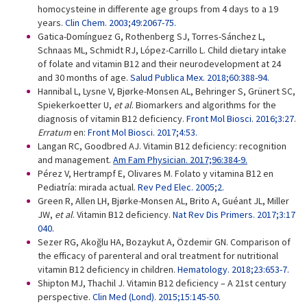
homocysteine in differente age groups from 4 days to a 19
years.
Clin Chem. 2003;49:2067-75.
Gatica-Domínguez G, Rothenberg SJ, Torres-Sánchez L,
Schnaas ML, Schmidt RJ, López-Carrillo L. Child dietary intake
of folate and vitamin B12 and their neurodevelopment at 24
and 30 months of age.
Salud Publica Mex. 2018;60:388-94.
Hannibal L, Lysne V, Bjørke-Monsen AL, Behringer S, Grünert SC,
Spiekerkoetter U,
et al
. Biomarkers and algorithms for the
diagnosis of vitamin B12 deficiency.
Front Mol Biosci. 2016;3:27
.
Erratum
en:
Front Mol Biosci. 2017;4:53.
Langan RC, Goodbred AJ. Vitamin B12 deficiency: recognition
and management.
Am Fam Physician. 2017;96:384-9.
Pérez V, Hertrampf E, Olivares M. Folato y vitamina B12 en
Pediatría: mirada actual.
Rev Ped Elec. 2005;2.
Green R, Allen LH, Bjørke-Monsen AL, Brito A, Guéant JL, Miller
JW,
et al
. Vitamin B12 deficiency.
Nat Rev Dis Primers. 2017;3:17
040.
Sezer RG, Akoğlu HA, Bozaykut A, Özdemir GN. Comparison of
the efficacy of parenteral and oral treatment for nutritional
vitamin B12 deficiency in children.
Hematology. 2018;23:653-7.
Shipton MJ, Thachil J. Vitamin B12 deficiency – A 21st century
perspective.
Clin Med (Lond). 2015;15:145-50.