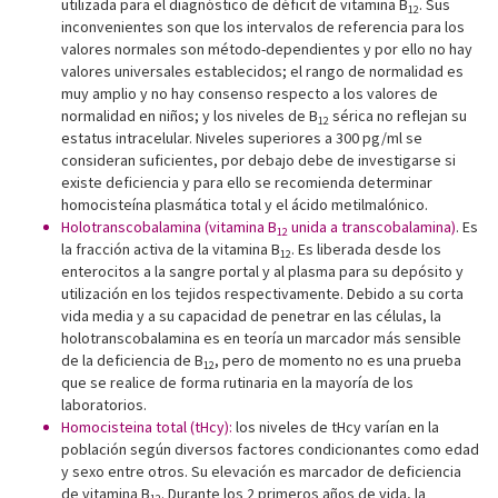
utilizada para el diagnóstico de déficit de vitamina B
. Sus
12
inconvenientes son que los intervalos de referencia para los
valores normales son método-dependientes y por ello no hay
valores universales establecidos; el rango de normalidad es
muy amplio y no hay consenso respecto a los valores de
normalidad en niños; y los niveles de B
sérica no reflejan su
12
estatus intracelular. Niveles superiores a 300 pg/ml se
consideran suficientes, por debajo debe de investigarse si
existe deficiencia y para ello se recomienda determinar
homocisteína plasmática total y el ácido metilmalónico.
Holotranscobalamina (vitamina B
unida a transcobalamina)
. Es
12
la fracción activa de la vitamina B
. Es liberada desde los
12
enterocitos a la sangre portal y al plasma para su depósito y
utilización en los tejidos respectivamente. Debido a su corta
vida media y a su capacidad de penetrar en las células, la
holotranscobalamina es en teoría un marcador más sensible
de la deficiencia de B
, pero de momento no es una prueba
12
que se realice de forma rutinaria en la mayoría de los
laboratorios.
Homocisteina total (tHcy):
los niveles de tHcy varían en la
población según diversos factores condicionantes como edad
y sexo entre otros. Su elevación es marcador de deficiencia
de vitamina B
. Durante los 2 primeros años de vida, la