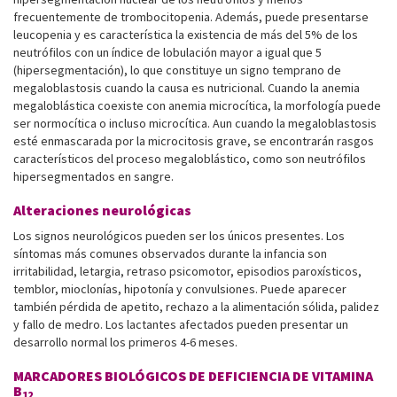
frecuentemente de trombocitopenia. Además, puede presentarse
leucopenia y es característica la existencia de más del 5% de los
neutrófilos con un índice de lobulación mayor a igual que 5
(hipersegmentación), lo que constituye un signo temprano de
megaloblastosis cuando la causa es nutricional. Cuando la anemia
megaloblástica coexiste con anemia microcítica, la morfología puede
ser normocítica o incluso microcítica. Aun cuando la megaloblastosis
esté enmascarada por la microcitosis grave, se encontrarán rasgos
característicos del proceso megaloblástico, como son neutrófilos
hipersegmentados en sangre.
Alteraciones neurológicas
Los signos neurológicos pueden ser los únicos presentes. Los
síntomas más comunes observados durante la infancia son
irritabilidad, letargia, retraso psicomotor, episodios paroxísticos,
temblor, mioclonías, hipotonía y convulsiones. Puede aparecer
también pérdida de apetito, rechazo a la alimentación sólida, palidez
y fallo de medro. Los lactantes afectados pueden presentar un
desarrollo normal los primeros 4-6 meses.
MARCADORES BIOLÓGICOS DE DEFICIENCIA DE VITAMINA
B
12