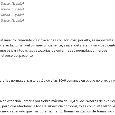
. Toledo. (España).
. Toledo. (España).
. Toledo. (España).
. Toledo. (España).
atamiento inmediato vía intravenosa con aciclovir; por ello, es importante 
afectación a nivel cutáneo únicamente, a nivel del sistema nervioso central
 6 meses para todas las categorías de enfermedad neonatal por herpes.
n el peso del paciente.
afías normales, parto eutócico a las 36+6 semanas en el que no precisa r
a en Atención Primaria por fiebre máxima de 38,4 °C de 24 horas de evoluc
ero que afectaban a toda la superficie corporal, rojas con punta blanque
cuero cabelludo que han ido en aumento. Buena realización de tomas, no clí