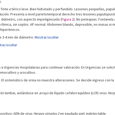
s.
 Tinte ictérico leve. Bien hidratado y perfundido. Lesiones pequeñas, papul
olución. Presenta a nivel parietotemporal derecho tres lesiones papulopu
de diámetro, con aspecto impetiginizado (
Figura 2
). No petequias. Fontanela
C rítmica, sin soplos. AP normal. Abdomen blando, depresible, no masas ni 
 hiperémicos.
e 3-4 mm de diámetro.
Mostrar/ocultar
rar/ocultar
a a Urgencias Hospitalarias para continuar valoración. En Urgencias se solic
emocultivo y urocultivo.
ve. El sistemático de orina no muestra alteraciones. Se decide ingreso con
ción lumbar, aislándose en
arrays
de líquido cefalorraquídeo (LCR) virus
Herp
positivo; ADN de virus
Herpes simplex 2
en exudado piel: indetectable.