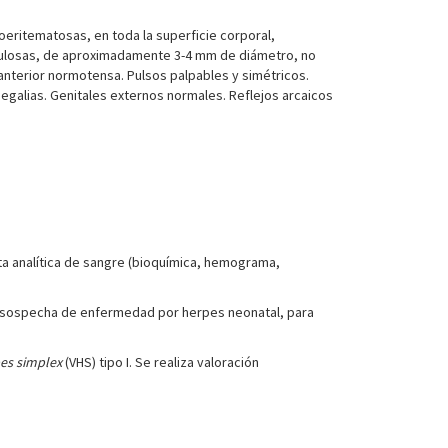
oeritematosas, en toda la superficie corporal,
stulosas, de aproximadamente 3-4 mm de diámetro, no
 anterior normotensa. Pulsos palpables y simétricos.
megalias. Genitales externos normales. Reflejos arcaicos
ita analítica de sangre (bioquímica, hemograma,
 la sospecha de enfermedad por herpes neonatal, para
es simplex
(VHS) tipo I. Se realiza valoración