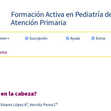
Formación Activa en Pediatría d
Atención Primaria
amen
Suscripción
Ayuda
Entrar
ente
 en la cabeza?
3
4
,
Vivares López A
,
Herráiz Perea C