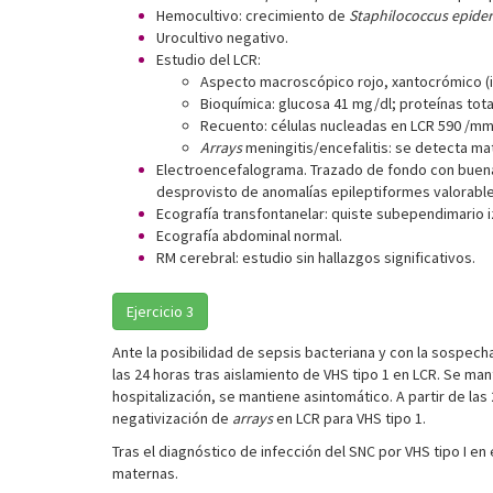
Hemocultivo: crecimiento de
Staphilococcus epide
Urocultivo negativo.
Estudio del LCR:
Aspecto macroscópico rojo, xantocrómico (i
Bioquímica: glucosa 41 mg/dl; proteínas tota
Recuento: células nucleadas en LCR 590 /m
Arrays
meningitis/encefalitis: se detecta mat
Electroencefalograma. Trazado de fondo con buena d
desprovisto de anomalías epileptiformes valorables
Ecografía transfontanelar: quiste subependimario 
Ecografía abdominal normal.
RM cerebral: estudio sin hallazgos significativos.
Ejercicio 3
Ante la posibilidad de sepsis bacteriana y con la sospecha
las 24 horas tras aislamiento de VHS tipo 1 en LCR. Se ma
hospitalización, se mantiene asintomático. A partir de las
negativización de
arrays
en LCR para VHS tipo 1.
Tras el diagnóstico de infección del SNC por VHS tipo I en
maternas.