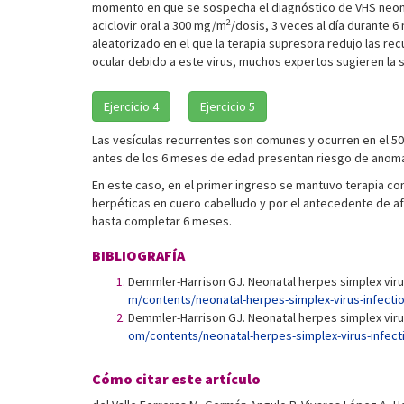
momento en que se sospecha el diagnóstico de VHS neona
2
aciclovir oral a 300 mg/m
/dosis, 3 veces al día durante 
aleatorizado en el que la terapia supresora redujo las r
ocular debido a este virus, muchos expertos sugieren la 
Ejercicio 4
Ejercicio 5
Las vesículas recurrentes son comunes y ocurren en el 50
antes de los 6 meses de edad presentan riesgo de anoma
En este caso, en el primer ingreso se mantuvo terapia con 
herpéticas en cuero cabelludo y por el antecedente de afe
hasta completar 6 meses.
BIBLIOGRAFÍA
Demmler-Harrison GJ. Neonatal herpes simplex virus
m/contents/neonatal-herpes-simplex-virus-infect
Demmler-Harrison GJ. Neonatal herpes simplex virus 
om/contents/neonatal-herpes-simplex-virus-infecti
Cómo citar este artículo