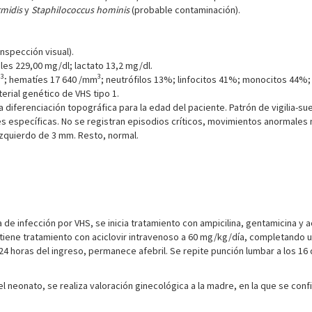
rmidis
y
Staphilococcus hominis
(probable contaminación).
nspección visual).
les 229,00 mg/dl; lactato 13,2 mg/dl.
3
3
m
; hematíes 17 640 /mm
; neutrófilos 13%; linfocitos 41%; monocitos 44%;
erial genético de VHS tipo 1.
iferenciación topográfica para la edad del paciente. Patrón de vigilia-sue
 específicas. No se registran episodios críticos, movimientos anormales n
izquierdo de 3 mm. Resto, normal.
 de infección por VHS, se inicia tratamiento con ampicilina, gentamicina y a
ntiene tratamiento con aciclovir intravenoso a 60 mg/kg/día, completando un
 24 horas del ingreso, permanece afebril. Se repite punción lumbar a los 16
 el neonato, se realiza valoración ginecológica a la madre, en la que se conf