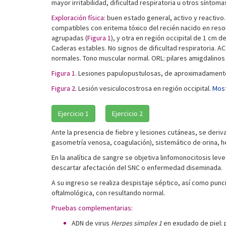
mayor irritabilidad, dificultad respiratoria u otros síntoma
Exploración física:
buen estado general, activo y reactivo.
compatibles con eritema tóxico del recién nacido en res
agrupadas (
Figura 1
), y otra en región occipital de 1 cm 
Caderas estables. No signos de dificultad respiratoria. A
normales. Tono muscular normal. ORL: pilares amigdalinos
Figura 1.
Lesiones papulopustulosas, de aproximadament
Figura 2.
Lesión vesiculocostrosa en región occipital.
Most
Ejercicio 1
Ejercicio 2
Ante la presencia de fiebre y lesiones cutáneas, se deriv
gasometría venosa, coagulación), sistemático de orina, h
En la analítica de sangre se objetiva linfomonocitosis le
descartar afectación del SNC o enfermedad diseminada.
A su ingreso se realiza despistaje séptico, así como pun
oftalmológica, con resultando normal.
Pruebas complementarias:
ADN de virus
Herpes simplex 1
en exudado de piel: 