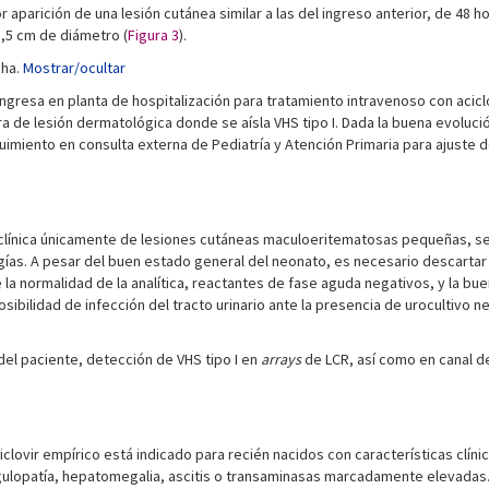
parición de una lesión cutánea similar a las del ingreso anterior, de 48 hor
1,5 cm de diámetro (
Figura 3
).
cha.
Mostrar/ocultar
ingresa en planta de hospitalización para tratamiento intravenoso con acic
a de lesión dermatológica donde se aísla VHS tipo I. Dada la buena evolución
imiento en consulta externa de Pediatría y Atención Primaria para ajuste d
 la clínica únicamente de lesiones cutáneas maculoeritematosas pequeñas, s
ogías. A pesar del buen estado general del neonato, es necesario descartar
la normalidad de la analítica, reactantes de fase aguda negativos, y la bue
bilidad de infección del tracto urinario ante la presencia de urocultivo n
 del paciente, detección de VHS tipo I en
arrays
de LCR, así como en canal de
clovir empírico está indicado para recién nacidos con características clíni
gulopatía, hepatomegalia, ascitis o transaminasas marcadamente elevadas. 