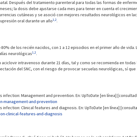
tal. Después del tratamiento parenteral para todas las formas de enferme
6 meses; la dosis debe ajustarse cada mes para tener en cuenta el crecimi
ecurrencias cutáneas y se asoció con mejores resultados neurológicos en la
1,2
supresión oral durante un año
.
-80% de los recién nacidos, con 1 a 12 episodios en el primer año de vida
1,2
lías neurológicas
.
aciclovir intravenoso durante 21 días, tal y como se recomienda en todas la
ctación del SNC, con el riesgo de provocar secuelas neurológicas, sí que se
 infection: Management and prevention. En: UpToDate [en línea] [consultado
ion-management-and-prevention
infection: Clinical features and diagnosis. En: UpToDate [en línea] [consult
on-clinical-features-and-diagnosis