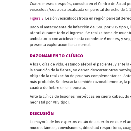
Cuatro meses después, consulta en el Centro de Salud por a
vesiculosa/costrosa localizada en parietal derecho de 1-
Figura 3.
Lesión vesiculocostrosa en región parietal dere
Dado el antecedente de infección del SNC por VHS tipo I, 
afebril durante todo el ingreso. Se realiza toma de muestr
ambulatorio con aciclovir hasta completar 6 meses, y segu
presenta exploración física normal.
RAZONAMIENTO CLÍNICO
A los 6 días de vida, estando afebril el paciente, y ante
la aparición de la fiebre, se deben descartar otras patol
obligado la realización de pruebas complementarias. Ante 
más probable. Se descarta también razonablemente, la posi
cuadro de fiebre en un neonato.
Ante la clínica de lesiones herpéticas en cuero cabelludo
neonatal por VHS tipo I.
DISCUSIÓN
La mayoría de los expertos están de acuerdo en que el aci
mucocutáneas, convulsiones, dificultad respiratoria, coa