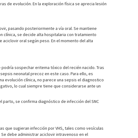
as de evolución. En la exploración física se aprecia lesión
lovir, pasando posteriormente a vía oral. Se mantiene
 clínica, se decide alta hospitalaria con tratamiento
e aciclovir oral según peso. En el momento del alta
e podría sospechar eritema tóxico del recién nacido. Tras
 sepsis neonatal precoz en este caso. Para ello, es
na evolución clínica, no parece una sepsis el diagnostico
egativo, lo cual siempre tiene que considerarse ante un
l parto, se confirma diagnóstico de infección del SNC
cas que sugieran infección por VHS, tales como vesículas
Se debe administrar aciclovir intravenoso en el