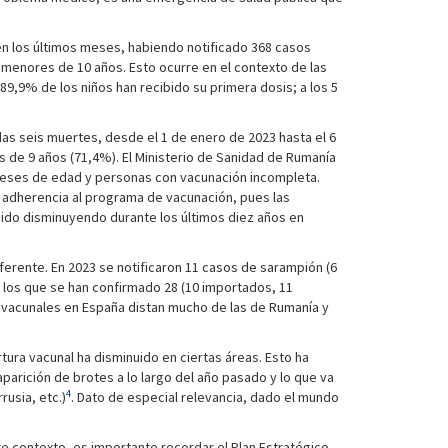
en los últimos meses, habiendo notificado 368 casos
 menores de 10 años. Esto ocurre en el contexto de las
89,9% de los niños han recibido su primera dosis; a los 5
as seis muertes, desde el 1 de enero de 2023 hasta el 6
 de 9 años (71,4%). El Ministerio de Sanidad de Rumanía
1 meses de edad y personas con vacunación incompleta.
a adherencia al programa de vacunación, pues las
n ido disminuyendo durante los últimos diez años en
erente. En 2023 se notificaron 11 casos de sarampión (6
e los que se han confirmado 28 (10 importados, 11
s vacunales en España distan mucho de las de Rumanía y
ura vacunal ha disminuido en ciertas áreas. Esto ha
parición de brotes a lo largo del año pasado y lo que va
4
rusia, etc.)
. Dato de especial relevancia, dado el mundo
te contexto, es importante recordar el Plan Estratégico