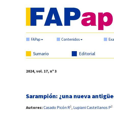
FAPap
Contenidos
Ex
Sumario
Editorial
2024, vol. 17, nº 3
Sarampión: ¿una nueva antigü
1
2
Autores:
Casado Picón R
,
Lupiani Castellanos P