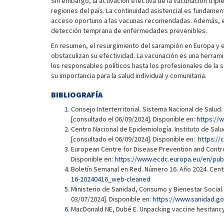
Sin embargo, la activación efectiva de la vacunación trip
regiones del país. La continuidad asistencial es fundame
acceso oportuno a las vacunas recomendadas. Además, es n
detección temprana de enfermedades prevenibles.
En resumen, el resurgimiento del sarampión en Europa y 
obstaculizan su efectividad. La vacunación es una herram
los responsables políticos hasta los profesionales de la 
su importancia para la salud individual y comunitaria.
BIBLIOGRAFÍA
Consejo Interterritorial. Sistema Nacional de Salud.
[consultado el 06/09/2024]. Disponible en:
https://
Centro Nacional de Epidemiología. Instituto de Salud
[consultado el 06/09/2024]. Disponible en:
https://
European Centre for Disease Prevention and Contro
Disponible en:
https://www.ecdc.europa.eu/en/publ
Boletín Semanal en Red. Número 16. Año 2024. Centro
16-20240416_web-cleaned
Ministerio de Sanidad, Consumo y Bienestar Social. 
03/07/2024]. Disponible en:
https://www.sanidad.g
MacDonald NE, Dubé E. Unpacking vaccine hesitanc