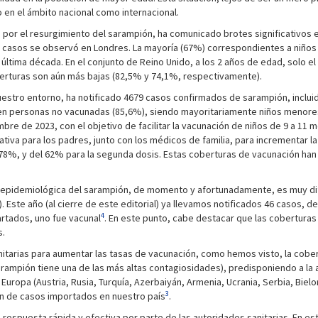
 en el ámbito nacional como internacional.
por el resurgimiento del sarampión, ha comunicado brotes significativos 
de casos se observó en Londres. La mayoría (67%) correspondientes a niños
ltima década. En el conjunto de Reino Unido, a los 2 años de edad, solo el 
oberturas son aún más bajas (82,5% y 74,1%, respectivamente).
estro entorno, ha notificado 4679 casos confirmados de sarampión, incluid
 en personas no vacunadas (85,6%), siendo mayoritariamente niños menores
mbre de 2023, con el objetivo de facilitar la vacunación de niños de 9 a 1
tiva para los padres, junto con los médicos de familia, para incrementar l
el 78%, y del 62% para la segunda dosis. Estas coberturas de vacunación ha
ón epidemiológica del sarampión, de momento y afortunadamente, es muy dif
Este año (al cierre de este editorial) ya llevamos notificados 46 casos, d
4
artados, uno fue vacunal
. En este punto, cabe destacar que las cobertura
s.
itarias para aumentar las tasas de vacunación, como hemos visto, la cobert
sarampión tiene una de las más altas contagiosidades), predisponiendo a la a
uropa (Austria, Rusia, Turquía, Azerbaiyán, Armenia, Ucrania, Serbia, Bielor
3
ón de casos importados en nuestro país
.
 respuesta rápida y efectiva por parte de las autoridades sanitarias. En es