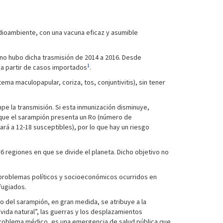
dioambiente, con una vacuna eficaz y asumible
no hubo dicha trasmisión de 2014 a 2016. Desde
1
a partir de casos importados
.
 maculopapular, coriza, tos, conjuntivitis), sin tener
pe la transmisión. Si esta inmunización disminuye,
 que el sarampión presenta un Ro (número de
tará a 12-18 susceptibles), por lo que hay un riesgo
6 regiones en que se divide el planeta. Dicho objetivo no
s problemas políticos y socioeconómicos ocurridos en
fugiados.
 del sarampión, en gran medida, se atribuye a la
“vida natural”, las guerras y los desplazamientos
 problema médico, es una emergencia de salud pública que