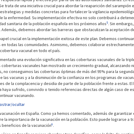
Se trata de una iniciativa crucial para abordar la reaparición del sarampión 
strategias y medidas concretas para fortalecer la vigilancia epidemiológi
de la enfermedad. Su implementación efectiva no solo contribuirá a detener
5
idad sanitaria de la población española en los próximos años
. Sin embargo,
s. Además, debemos abordar las barreras que obstaculizan la aceptación de
apel crucial en la implementación exitosa de este plan. Debemos continuar
nas en todas las comunidades. Asimismo, debemos colaborar estrechamente c
cobertura vacunal en todo el país.
mentado una evolución significativa en las coberturas vacunales de la triple
las coberturas vacunales han mostrado un crecimiento gradual, alcanzando n
ís, no conseguimos las coberturas óptimas de más del 95% para la segunda
 las vacunas y a la disminución de la confianza en los programas de vacun
es de la complacencia y desidia de parte de la población frente a estas.
 haya sufrido, convivido o tenido referencias directas de algún caso de 
ontinuar vacunando.
ostrar/ocultar
e vacunación en España. Como ya hemos comentado, además de garantizar el
e la importancia de la vacunación en la población. Esto puede lograrse a
6
 beneficios de la vacunación
.