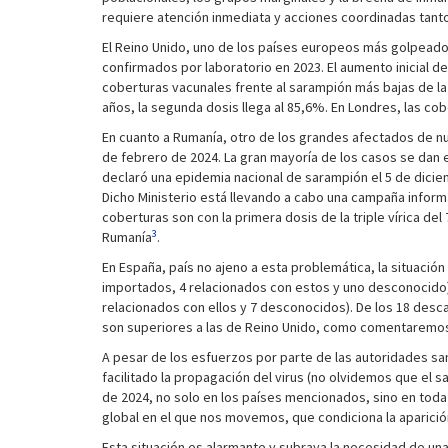
requiere atención inmediata y acciones coordinadas tanto
El Reino Unido, uno de los países europeos más golpeado 
confirmados por laboratorio en 2023. El aumento inicial 
coberturas vacunales frente al sarampión más bajas de la ú
años, la segunda dosis llega al 85,6%. En Londres, las c
En cuanto a Rumanía, otro de los grandes afectados de nu
de febrero de 2024. La gran mayoría de los casos se dan
declaró una epidemia nacional de sarampión el 5 de dicie
Dicho Ministerio está llevando a cabo una campaña informa
coberturas son con la primera dosis de la triple vírica d
3
Rumanía
.
En España, país no ajeno a esta problemática, la situaci
importados, 4 relacionados con estos y uno desconocido). 
relacionados con ellos y 7 desconocidos). De los 18 desc
son superiores a las de Reino Unido, como comentaremo
A pesar de los esfuerzos por parte de las autoridades san
facilitado la propagación del virus (no olvidemos que el 
de 2024, no solo en los países mencionados, sino en toda E
global en el que nos movemos, que condiciona la aparici
Esta situación es alarmante y subraya la necesidad de una