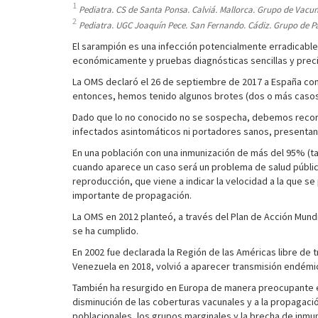
1
Pediatra. CS de Santa Ponsa. Calviá. Mallorca. Grupo de Vacun
2
Pediatra. UGC Joaquín Pece. San Fernando. Cádiz. Grupo de Pa
El sarampión es una infección potencialmente erradicabl
económicamente y pruebas diagnósticas sencillas y preci
La OMS declaró el 26 de septiembre de 2017 a España c
entonces, hemos tenido algunos brotes (dos o más casos
Dado que lo no conocido no se sospecha, debemos recordar
infectados asintomáticos ni portadores sanos, presentan
En una población con una inmunización de más del 95% (ta
cuando aparece un caso será un problema de salud públic
reproducción, que viene a indicar la velocidad a la que se
importante de propagación.
La OMS en 2012 planteó, a través del Plan de Acción Mundia
se ha cumplido.
En 2002 fue declarada la Región de las Américas libre de
Venezuela en 2018, volvió a aparecer transmisión endémic
También ha resurgido en Europa de manera preocupante en
disminución de las coberturas vacunales y a la propagación
poblacionales, los grupos marginales y la brecha de inmu