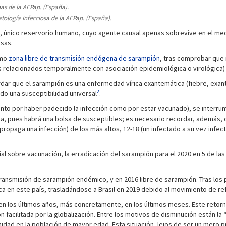
as de la AEPap. (España).
tología Infecciosa de la AEPap. (España).
e, único reservorio humano, cuyo agente causal apenas sobrevive en el me
sas.
omo
zona
libre de transmisión endógena de sarampión
, tras comprobar que 
 relacionados temporalmente con asociación epidemiológica o virológica) 
 que el sarampión es una enfermedad vírica exantemática (fiebre, exantema
2
do una susceptibilidad universal
.
nto por haber padecido la infección como por estar vacunado), se interrum
a, pues habrá una bolsa de susceptibles; es necesario recordar, además,
 propaga una infección) de los más altos, 12-18 (un infectado a su vez infec
l sobre vacunación, la erradicación del sarampión para el 2020 en 5 de las 
 transmisión de sarampión endémico, y en 2016 libre de sarampión. Tras lo
a en este país, trasladándose a Brasil en 2019 debido al movimiento de re
 los últimos años, más concretamente, en los últimos meses. Este retorno
 facilitada por la globalización. Entre los motivos de disminución están la 
nidad en la población de mayor edad. Esta situación, lejos de ser un mero