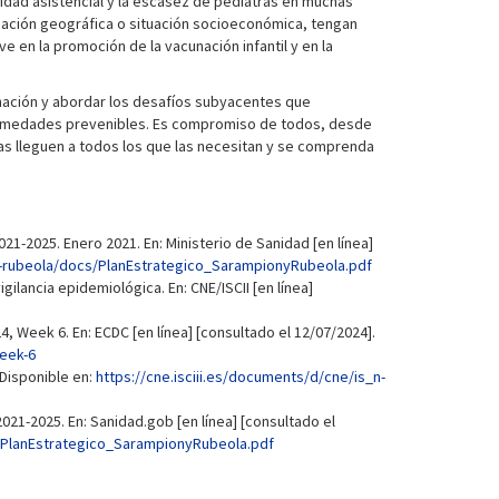
nuidad asistencial y la escasez de pediatras en muchas
icación geográfica o situación socioeconómica, tengan
 en la promoción de la vacunación infantil y en la
nación y abordar los desafíos subyacentes que
enfermedades prevenibles. Es compromiso de todos, desde
unas lleguen a todos los que las necesitan y se comprenda
021-2025. Enero 2021. En: Ministerio de Sanidad [en línea]
-rubeola/docs/PlanEstrategico_SarampionyRubeola.pdf
gilancia epidemiológica. En: CNE/ISCII [en línea]
Week 6. En: ECDC [en línea] [consultado el 12/07/2024].
eek-6
 Disponible en:
https://cne.isciii.es/documents/d/cne/is_n-
021-2025. En: Sanidad.gob [en línea] [consultado el
/PlanEstrategico_SarampionyRubeola.pdf