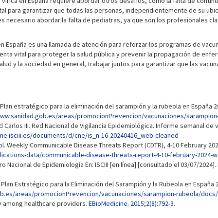
le vírica en España requiere abordar otros desafíos, como la falta de conti
ntal para garantizar que todas las personas, independientemente de su ub
ecesario abordar la falta de pediatras, ya que son los profesionales clave
en España es una llamada de atención para reforzar los programas de vacu
ienta vital para proteger la salud pública y prevenir la propagación de 
salud y la sociedad en general, trabajar juntos para garantizar que las vac
 Plan estratégico para la eliminación del sarampión y la rubeola en España 2
www.sanidad.gob.es/areas/promocionPrevencion/vacunaciones/sarampion
 Carlos III. Red Nacional de Vigilancia Epidemiológica. Informe semanal de vi
cne.isciii.es/documents/d/cne/is_n-16-20240416_web-cleaned
l. Weekly Communicable Disease Threats Report (CDTR), 4-10 February 2024, 
ications-data/communicable-disease-threats-report-4-10-february-2024-w
 Nacional de Epidemiología En: ISCIII [en línea] [consultado el 03/07/2024].
Plan Estratégico para la Eliminación del Sarampión y la Rubeola en España 2
ob.es/areas/promocionPrevencion/vacunaciones/sarampion-rubeola/docs
y among healthcare providers.
EBioMedicine. 2015;2(8):792-3
.