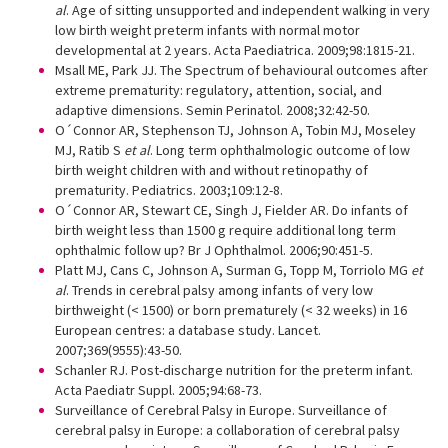
al
. Age of sitting unsupported and independent walking in very
low birth weight preterm infants with normal motor
developmental at 2 years. Acta Paediatrica. 2009;98:1815-21.
Msall ME, Park JJ. The Spectrum of behavioural outcomes after
extreme prematurity: regulatory, attention, social, and
adaptive dimensions. Semin Perinatol. 2008;32:42-50.
O´Connor AR, Stephenson TJ, Johnson A, Tobin MJ, Moseley
MJ, Ratib S
et al
. Long term ophthalmologic outcome of low
birth weight children with and without retinopathy of
prematurity. Pediatrics. 2003;109:12-8.
O´Connor AR, Stewart CE, Singh J, Fielder AR. Do infants of
birth weight less than 1500 g require additional long term
ophthalmic follow up? Br J Ophthalmol. 2006;90:451-5.
Platt MJ, Cans C, Johnson A, Surman G, Topp M, Torriolo MG
et
al
. Trends in cerebral palsy among infants of very low
birthweight (< 1500) or born prematurely (< 32 weeks) in 16
European centres: a database study. Lancet.
2007;369(9555):43-50.
Schanler RJ. Post-discharge nutrition for the preterm infant.
Acta Paediatr Suppl. 2005;94:68-73.
Surveillance of Cerebral Palsy in Europe. Surveillance of
cerebral palsy in Europe: a collaboration of cerebral palsy