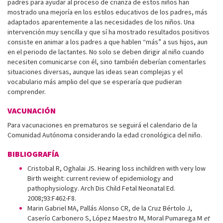
padres para ayudar al proceso de crianza de estos niños han
mostrado una mejoría en los estilos educativos de los padres, más
adaptados aparentemente a las necesidades de los niños. Una
intervención muy sencilla y que sí ha mostrado resultados positivos
consiste en animar a los padres a que hablen “más” a sus hijos, aun
en el periodo de lactantes. No solo se deben dirigir al niño cuando
necesiten comunicarse con él, sino también deberían comentarles
situaciones diversas, aunque las ideas sean complejas y el
vocabulario más amplio del que se esperaría que pudieran
comprender.
VACUNACIÓN
Para vacunaciones en prematuros se seguirá el calendario de la
Comunidad Autónoma considerando la edad cronológica del niño.
BIBLIOGRAFÍA
Cristobal R, Oghalai JS. Hearing loss inchildren with very low
Birth weight: current review of epidemiology and
pathophysiology. Arch Dis Child Fetal Neonatal Ed.
2008;93:F462-F8.
Marin Gabriel MA, Pallás Alonso CR, de la Cruz Bértolo J,
Caserío Carbonero S, López Maestro M, Moral Pumarega M
et