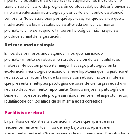
hipertonía es asimétrico o retrasa las adquisiciones motoras o no
tiene un patrón claro de progresión cefalocaudal, se debería enviar al
niño para valoración neurológica y derivarlo a un centro de atención
temprana. No se sabe bien por qué aparece, aunque se cree que la
maduración de los músculos se ve alterada con el nacimiento
prematuro y no se adquiere la flexión fisiológica máxima que se
produce al final de la gestación.
Retraso motor simple
En los dos primeros años algunos niños que han nacido
prematuramente se retrasan en la adquisición de las habilidades
motoras. No suelen presentar ningún hallazgo patológico en la
exploración neurológica o acaso una leve hipotonía que no justifica el
retraso. La característica de los niños con retraso motor simple es
que presentan múltiples patologías de base de cierta gravedad o un
retraso del crecimiento importante. Cuando mejora la patología de
base el niño, este suele progresar rápidamente en el aspecto motor,
igualándose con los niños de su misma edad corregida.
Parálisis cerebral
La parálisis cerebral es la alteración motora que aparece más
frecuentemente en los niños de muy bajo peso. Aparece en
aproximadamente el 7% de los niños de muy bajo peso. Por otro lado