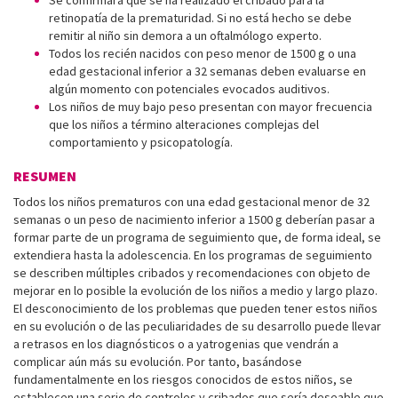
Se confirmará que se ha realizado el cribado para la
retinopatía de la prematuridad. Si no está hecho se debe
remitir al niño sin demora a un oftalmólogo experto.
Todos los recién nacidos con peso menor de 1500 g o una
edad gestacional inferior a 32 semanas deben evaluarse en
algún momento con potenciales evocados auditivos.
Los niños de muy bajo peso presentan con mayor frecuencia
que los niños a término alteraciones complejas del
comportamiento y psicopatología.
RESUMEN
Todos los niños prematuros con una edad gestacional menor de 32
semanas o un peso de nacimiento inferior a 1500 g deberían pasar a
formar parte de un programa de seguimiento que, de forma ideal, se
extendiera hasta la adolescencia. En los programas de seguimiento
se describen múltiples cribados y recomendaciones con objeto de
mejorar en lo posible la evolución de los niños a medio y largo plazo.
El desconocimiento de los problemas que pueden tener estos niños
en su evolución o de las peculiaridades de su desarrollo puede llevar
a retrasos en los diagnósticos o a yatrogenias que vendrán a
complicar aún más su evolución. Por tanto, basándose
fundamentalmente en los riesgos conocidos de estos niños, se
establecen una serie de controles y cribados que sería deseable que