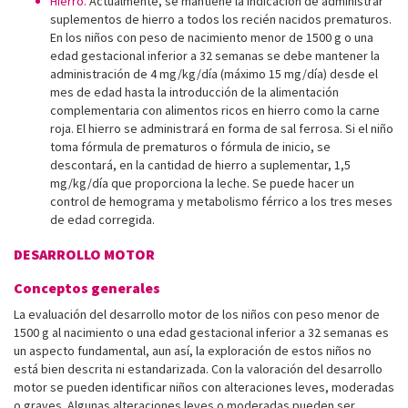
Hierro.
Actualmente, se mantiene la indicación de administrar
suplementos de hierro a todos los recién nacidos prematuros.
En los niños con peso de nacimiento menor de 1500 g o una
edad gestacional inferior a 32 semanas se debe mantener la
administración de 4 mg/kg/día (máximo 15 mg/día) desde el
mes de edad hasta la introducción de la alimentación
complementaria con alimentos ricos en hierro como la carne
roja. El hierro se administrará en forma de sal ferrosa. Si el niño
toma fórmula de prematuros o fórmula de inicio, se
descontará, en la cantidad de hierro a suplementar, 1,5
mg/kg/día que proporciona la leche. Se puede hacer un
control de hemograma y metabolismo férrico a los tres meses
de edad corregida.
DESARROLLO MOTOR
Conceptos generales
La evaluación del desarrollo motor de los niños con peso menor de
1500 g al nacimiento o una edad gestacional inferior a 32 semanas es
un aspecto fundamental, aun así, la exploración de estos niños no
está bien descrita ni estandarizada. Con la valoración del desarrollo
motor se pueden identificar niños con alteraciones leves, moderadas
o graves. Algunas alteraciones leves o moderadas pueden ser