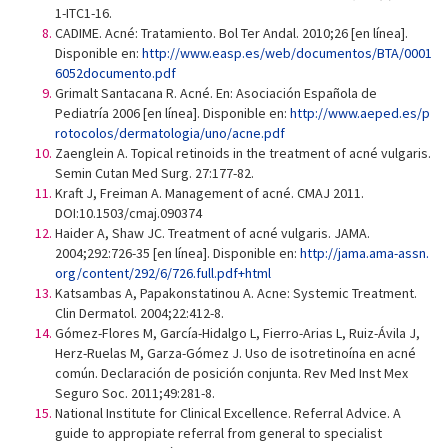
1-ITC1-16.
CADIME. Acné: Tratamiento. Bol Ter Andal. 2010;26 [en línea].
Disponible en:
http://www.easp.es/web/documentos/BTA/0001
6052documento.pdf
Grimalt Santacana R. Acné. En: Asociación Española de
Pediatría 2006 [en línea]. Disponible en:
http://www.aeped.es/p
rotocolos/dermatologia/uno/acne.pdf
Zaenglein A. Topical retinoids in the treatment of acné vulgaris.
Semin Cutan Med Surg. 27:177-82.
Kraft J, Freiman A. Management of acné. CMAJ 2011.
DOI:10.1503/cmaj.090374
Haider A, Shaw JC. Treatment of acné vulgaris. JAMA.
2004;292:726-35 [en línea]. Disponible en:
http://jama.ama-assn.
org/content/292/6/726.full.pdf+html
Katsambas A, Papakonstatinou A. Acne: Systemic Treatment.
Clin Dermatol. 2004;22:412-8.
Gómez-Flores M, García-Hidalgo L, Fierro-Arias L, Ruiz-Ávila J,
Herz-Ruelas M, Garza-Gómez J. Uso de isotretinoína en acné
común. Declaración de posición conjunta. Rev Med Inst Mex
Seguro Soc. 2011;49:281-8.
National Institute for Clinical Excellence. Referral Advice. A
guide to appropiate referral from general to specialist