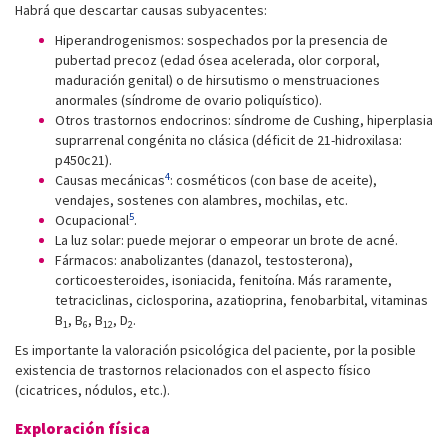
Habrá que descartar causas subyacentes:
Hiperandrogenismos: sospechados por la presencia de
pubertad precoz (edad ósea acelerada, olor corporal,
maduración genital) o de hirsutismo o menstruaciones
anormales (síndrome de ovario poliquístico).
Otros trastornos endocrinos: síndrome de Cushing, hiperplasia
suprarrenal congénita no clásica (déficit de 21-hidroxilasa:
p450c21).
4
Causas mecánicas
: cosméticos (con base de aceite),
vendajes, sostenes con alambres, mochilas, etc.
5
Ocupacional
.
La luz solar: puede mejorar o empeorar un brote de acné.
Fármacos: anabolizantes (danazol, testosterona),
corticoesteroides, isoniacida, fenitoína. Más raramente,
tetraciclinas, ciclosporina, azatioprina, fenobarbital, vitaminas
B
, B
, B
, D
.
1
6
12
2
Es importante la valoración psicológica del paciente, por la posible
existencia de trastornos relacionados con el aspecto físico
(cicatrices, nódulos, etc.).
Exploración física