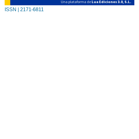
Una plataforma de
Lua Ediciones 3.0, S.L.
ISSN | 2171-6811