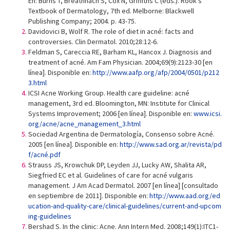
En: Burns T, Breathnach S, Cox N, Griffiths C (eds.). Rook’s
Textbook of Dermatology, 7th ed. Melborne: Blackwell
Publishing Company; 2004. p. 43-75.
Davidovici B, Wolf R. The role of diet in acné: facts and
controversies. Clin Dermatol. 2010;28:12-6.
Feldman S, Careccia RE, Barham KL, Hancox J. Diagnosis and
treatment of acné. Am Fam Physician. 2004;69(9):2123-30 [en
línea]. Disponible en:
http://www.aafp.org/afp/2004/0501/p212
3.html
ICSI Acne Working Group. Health care guideline: acné
management, 3rd ed. Bloomington, MN: Institute for Clinical
Systems Improvement; 2006 [en línea]. Disponible en:
www.icsi.
org/acne/acne_management_3.html
Sociedad Argentina de Dermatología, Consenso sobre Acné.
2005 [en línea]. Disponible en:
http://www.sad.org.ar/revista/pd
f/acné.pdf
Strauss JS, Krowchuk DP, Leyden JJ, Lucky AW, Shalita AR,
Siegfried EC et al. Guidelines of care for acné vulgaris
management. J Am Acad Dermatol. 2007 [en línea] [consultado
en septiembre de 2011]. Disponible en:
http://www.aad.org/ed
ucation-and-quality-care/clinical-guidelines/current-and-upcom
ing-guidelines
Bershad S. In the clinic: Acne. Ann Intern Med. 2008;149(1):ITC1-