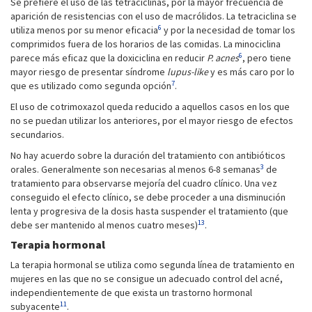
Se prefiere el uso de las tetraciclinas, por la mayor frecuencia de
aparición de resistencias con el uso de macrólidos. La tetraciclina se
6
utiliza menos por su menor eficacia
y por la necesidad de tomar los
comprimidos fuera de los horarios de las comidas. La minociclina
6
parece más eficaz que la doxiciclina en reducir
P. acnes
, pero tiene
mayor riesgo de presentar síndrome
lupus-like
y es más caro por lo
7
que es utilizado como segunda opción
.
El uso de cotrimoxazol queda reducido a aquellos casos en los que
no se puedan utilizar los anteriores, por el mayor riesgo de efectos
secundarios.
No hay acuerdo sobre la duración del tratamiento con antibióticos
3
orales. Generalmente son necesarias al menos 6-8 semanas
de
tratamiento para observarse mejoría del cuadro clínico. Una vez
conseguido el efecto clínico, se debe proceder a una disminución
lenta y progresiva de la dosis hasta suspender el tratamiento (que
13
debe ser mantenido al menos cuatro meses)
.
Terapia hormonal
La terapia hormonal se utiliza como segunda línea de tratamiento en
mujeres en las que no se consigue un adecuado control del acné,
independientemente de que exista un trastorno hormonal
11
subyacente
.