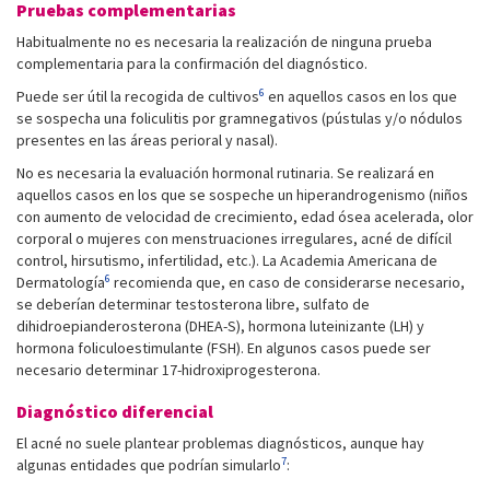
Pruebas complementarias
Habitualmente no es necesaria la realización de ninguna prueba
complementaria para la confirmación del diagnóstico.
6
Puede ser útil la recogida de cultivos
en aquellos casos en los que
se sospecha una foliculitis por gramnegativos (pústulas y/o nódulos
presentes en las áreas perioral y nasal).
No es necesaria la evaluación hormonal rutinaria. Se realizará en
aquellos casos en los que se sospeche un hiperandrogenismo (niños
con aumento de velocidad de crecimiento, edad ósea acelerada, olor
corporal o mujeres con menstruaciones irregulares, acné de difícil
control, hirsutismo, infertilidad, etc.). La Academia Americana de
6
Dermatología
recomienda que, en caso de considerarse necesario,
se deberían determinar testosterona libre, sulfato de
dihidroepianderosterona (DHEA-S), hormona luteinizante (LH) y
hormona foliculoestimulante (FSH). En algunos casos puede ser
necesario determinar 17-hidroxiprogesterona.
Diagnóstico diferencial
El acné no suele plantear problemas diagnósticos, aunque hay
7
algunas entidades que podrían simularlo
: