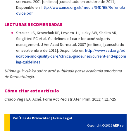
services. 2001 [en línea] [consultado en octubre de 2011].
Disponible en:
http://www.nice.org.uk/media/94D/BE/Referrala
dvice.pdf
LECTURAS RECOMENDADAS
Strauss JS, Krowchuk DP, Leyden JJ, Lucky AW, Shalita AR,
Siegfried EC et al. Guidelines of care for acné vulgaris
management. J Am Acad Dermatol. 2007 [en línea] [consultado
en septiembre de 2011]. Disponible en:
http://www.aad.org/ed
ucation-and-quality-care/clinical-guidelines/current-and-upcom
ing-guidelines
Última guía clínica sobre acné publicada por la academia americana
de Dermatología.
Cómo citar este artículo
Criado Vega EA. Acné. Form Act Pediatr Aten Prim. 2011;4;217-25
Política de Privacidad
|
Aviso Legal
Copyright © 2026
AEPap