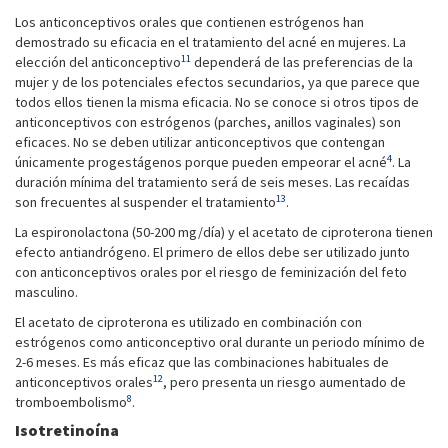
Los anticonceptivos orales que contienen estrógenos han
demostrado su eficacia en el tratamiento del acné en mujeres. La
11
elección del anticonceptivo
dependerá de las preferencias de la
mujer y de los potenciales efectos secundarios, ya que parece que
todos ellos tienen la misma eficacia. No se conoce si otros tipos de
anticonceptivos con estrógenos (parches, anillos vaginales) son
eficaces. No se deben utilizar anticonceptivos que contengan
4
únicamente progestágenos porque pueden empeorar el acné
. La
duración mínima del tratamiento será de seis meses. Las recaídas
13
son frecuentes al suspender el tratamiento
.
La espironolactona (50-200 mg/día) y el acetato de ciproterona tienen
efecto antiandrógeno. El primero de ellos debe ser utilizado junto
con anticonceptivos orales por el riesgo de feminización del feto
masculino.
El acetato de ciproterona es utilizado en combinación con
estrógenos como anticonceptivo oral durante un periodo mínimo de
2-6 meses. Es más eficaz que las combinaciones habituales de
12
anticonceptivos orales
, pero presenta un riesgo aumentado de
8
tromboembolismo
.
Isotretinoína