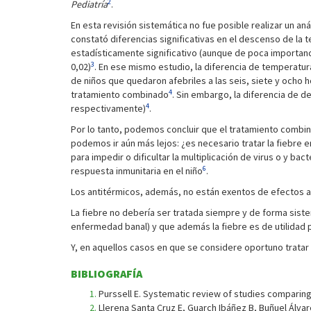
2
Pediatría
.
En esta revisión sistemática no fue posible realizar un an
constató diferencias significativas en el descenso de la
estadísticamente significativo (aunque de poca importanc
3
0,02)
. En ese mismo estudio, la diferencia de temperatu
de niños que quedaron afebriles a las seis, siete y ocho ho
4
tratamiento combinado
. Sin embargo, la diferencia de 
4
respectivamente)
.
Por lo tanto, podemos concluir que el tratamiento comb
podemos ir aún más lejos: ¿es necesario tratar la fiebre e
para impedir o dificultar la multiplicación de virus o y bact
6
respuesta inmunitaria en el niño
.
Los antitérmicos, además, no están exentos de efectos a
La fiebre no debería ser tratada siempre y de forma sist
enfermedad banal) y que además la fiebre es de utilidad 
Y, en aquellos casos en que se considere oportuno tratar l
BIBLIOGRAFÍA
Purssell E. Systematic review of studies comparing
Llerena Santa Cruz E, Guarch Ibáñez B, Buñuel Álva