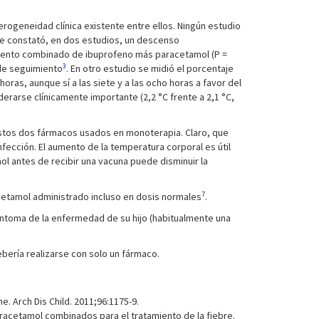
terogeneidad clínica existente entre ellos. Ningún estudio
 se constató, en dos estudios, un descenso
tamiento combinado de ibuprofeno más paracetamol (P =
3
 de seguimiento
. En otro estudio se midió el porcentaje
horas, aunque sí a las siete y a las ocho horas a favor del
rarse clínicamente importante (2,2 °C frente a 2,1 °C,
stos dos fármacos usados en monoterapia. Claro, que
nfección. El aumento de la temperatura corporal es útil
l antes de recibir una vacuna puede disminuir la
7
cetamol administrado incluso en dosis normales
.
síntoma de la enfermedad de su hijo (habitualmente una
ebería realizarse con solo un fármaco.
. Arch Dis Child. 2011;96:1175-9.
aracetamol combinados para el tratamiento de la fiebre.