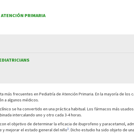
E ATENCIÓN PRIMARIA
EDIATRICIANS
 más frecuentes en Pediatría de Atención Primaria. En la mayoría de los ca
ién a algunos médicos.
línico se ha convertido en una práctica habitual. Los fármacos más usados 
binada intercalando uno y otro cada 3-4 horas.
con el objetivo de determinar la eficacia de ibuprofeno y paracetamol, ad
1
re y mejorar el estado general del niño
. Dicho estudio ha sido objeto de una