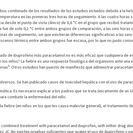
álisis combinado de los resultados de los estudios incluidos debido a la he
 temperatura en las primeras tres horas de seguimiento. A las cuatro horas
ia desde el punto de vista clínico) de 0,6 °C en el grupo que recibió tra
ra fue de solo 0,1 °C entre ambos grupos de comparación, a las seis horas
ras de seguimiento, sin que existieran diferencias significativas a las seis 
descenso térmico entre ambos grupos fue escasa, por lo que no pudo conside
inado de ibuprofeno más paracetamol no es más eficaz que cualquiera de e
n los niños? La fiebre es una respuesta fisiológica del organismo ante una i
5
erias
. Otros estudios han puesto de manifiesto que administrar paracetamo
dversos. Se han publicado casos de toxicidad hepática con el uso de para
emática. Es necesario explicar a los padres que se trata únicamente de un 
para combatir la enfermedad del niño.
a fiebre (en niños en los que les causa malestar general), el tratamiento d
 combined treatment with paracetamol and ibuprofen, with either drug alone
rez JC. No existen pruebas suficientes que avalen el uso de ibuprofeno y p