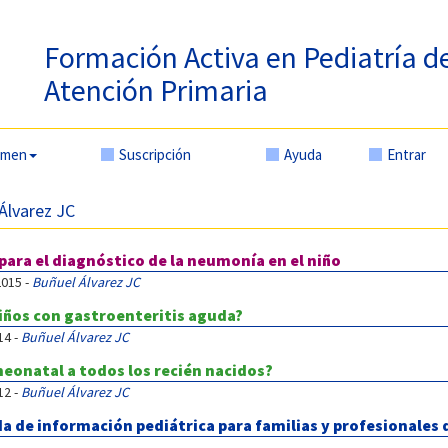
Formación Activa en Pediatría d
Atención Primaria
amen
Suscripción
Ayuda
Entrar
 Álvarez JC
 para el diagnóstico de la neumonía en el niño
2015 -
Buñuel Álvarez JC
 niños con gastroenteritis aguda?
14 -
Buñuel Álvarez JC
eonatal a todos los recién nacidos?
12 -
Buñuel Álvarez JC
 de información pediátrica para familias y profesionales d