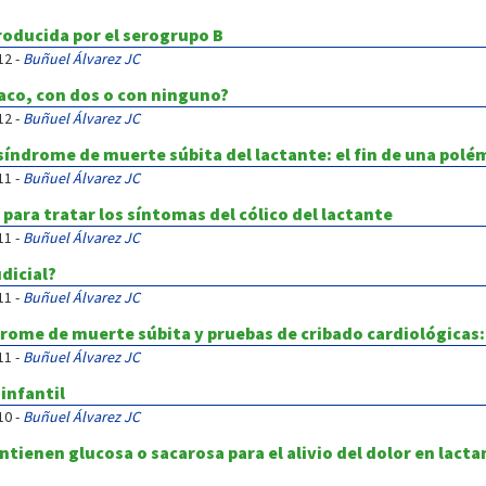
roducida por el serogrupo B
12 -
Buñuel Álvarez JC
aco, con dos o con ninguno?
12 -
Buñuel Álvarez JC
índrome de muerte súbita del lactante: el fin de una polé
11 -
Buñuel Álvarez JC
 para tratar los síntomas del cólico del lactante
11 -
Buñuel Álvarez JC
dicial?
11 -
Buñuel Álvarez JC
drome de muerte súbita y pruebas de cribado cardiológicas:
11 -
Buñuel Álvarez JC
 infantil
10 -
Buñuel Álvarez JC
ontienen glucosa o sacarosa para el alivio del dolor en lac