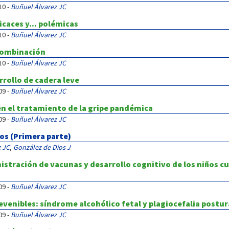
10 -
Buñuel Álvarez JC
icaces y... polémicas
10 -
Buñuel Álvarez JC
combinación
10 -
Buñuel Álvarez JC
rrollo de cadera leve
09 -
Buñuel Álvarez JC
 en el tratamiento de la gripe pandémica
09 -
Buñuel Álvarez JC
cos (Primera parte)
 JC
,
González de Dios J
nistración de vacunas y desarrollo cognitivo de los niños
09 -
Buñuel Álvarez JC
enibles: síndrome alcohólico fetal y plagiocefalia postur
09 -
Buñuel Álvarez JC