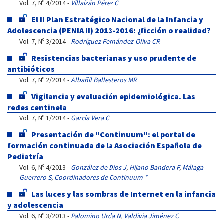
Vol. 7, Nº 4/2014 -
Villaizán Pérez C
El II Plan Estratégico Nacional de la Infancia y
Adolescencia (PENIA II) 2013-2016: ¿ficción o realidad?
Vol. 7, Nº 3/2014 -
Rodríguez Fernández-Oliva CR
Resistencias bacterianas y uso prudente de
antibióticos
Vol. 7, Nº 2/2014 -
Albañil Ballesteros MR
Vigilancia y evaluación epidemiológica. Las
redes centinela
Vol. 7, Nº 1/2014 -
García Vera C
Presentación de "Continuum": el portal de
formación continuada de la Asociación Española de
Pediatría
Vol. 6, Nº 4/2013 -
González de Dios J
,
Hijano Bandera F
,
Málaga
Guerrero S
,
Coordinadores de Continuum *
Las luces y las sombras de Internet en la infancia
y adolescencia
Vol. 6, Nº 3/2013 -
Palomino Urda N
,
Valdivia Jiménez C