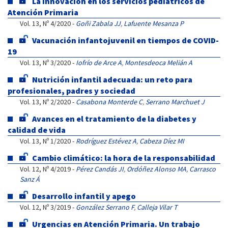
La innovación en los servicios pediátricos de
Atención Primaria
Vol. 13, Nº 4/2020 -
Goñi Zabala JJ
,
Lafuente Mesanza P
Vacunación infantojuvenil en tiempos de COVID-
19
Vol. 13, Nº 3/2020 -
Iofrío de Arce A
,
Montesdeoca Melián A
Nutrición infantil adecuada: un reto para
profesionales, padres y sociedad
Vol. 13, Nº 2/2020 -
Casabona Monterde C
,
Serrano Marchuet J
Avances en el tratamiento de la diabetes y
calidad de vida
Vol. 13, Nº 1/2020 -
Rodríguez Estévez A
,
Cabeza Díez MI
Cambio climático: la hora de la responsabilidad
Vol. 12, Nº 4/2019 -
Pérez Candás JI
,
Ordóñez Alonso MA
,
Carrasco
Sanz Á
Desarrollo infantil y apego
Vol. 12, Nº 3/2019 -
González Serrano F
,
Calleja Vilar T
Urgencias en Atención Primaria. Un trabajo