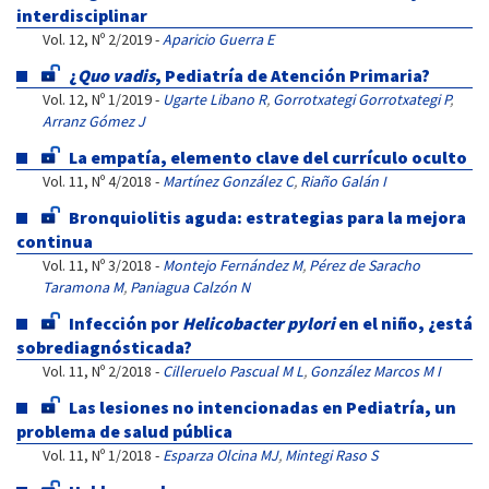
interdisciplinar
Vol. 12, Nº 2/2019 -
Aparicio Guerra E
¿
Quo vadis
, Pediatría de Atención Primaria?
Vol. 12, Nº 1/2019 -
Ugarte Libano R
,
Gorrotxategi Gorrotxategi P
,
Arranz Gómez J
La empatía, elemento clave del currículo oculto
Vol. 11, Nº 4/2018 -
Martínez González C
,
Riaño Galán I
Bronquiolitis aguda: estrategias para la mejora
continua
Vol. 11, Nº 3/2018 -
Montejo Fernández M
,
Pérez de Saracho
Taramona M
,
Paniagua Calzón N
Infección por
Helicobacter pylori
en el niño, ¿está
sobrediagnósticada?
Vol. 11, Nº 2/2018 -
Cilleruelo Pascual M L
,
González Marcos M I
Las lesiones no intencionadas en Pediatría, un
problema de salud pública
Vol. 11, Nº 1/2018 -
Esparza Olcina MJ
,
Mintegi Raso S