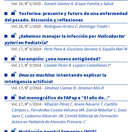
Vol. 18, Nº 2/2025 -
Garach Gómez A
,
Grupo Familia y Salud
Tosferina: presente y futuro de una enfermedad
del pasado. Discusión y reflexiones
Vol. 18, Nº 1/2025 -
Rodríguez Arranz C
,
Domingo Triadó I
¿Sabemos manejar la infección por
Helicobacter
pylori
en Pediatría?
Vol. 17, Nº 4/2024 -
Peris Peris A
,
Escolano Serrano S
,
España Marí M
Sarampión: ¿una nueva antigüedad?
Vol. 17, Nº 3/2024 -
Casado Picón R
,
Lupiani Castellanos P
Deus ex machina
: intentando explicar la
inteligencia artificial
Vol. 17, Nº 2/2024 -
Jiménez Llamas R
,
Jiménez Alés R
Del monográfico de FAPap a “El año de…”
Vol. 17, Nº 1/2024 -
Villaizán Pérez C
,
Arana Navarro T
,
Castillo
Campos L
,
Fernández-Cuesta Valcarce MÁ
,
García Rebollar C
,
Goez
Sanz C
,
Ledesma Albarrán JM
,
Comité Editorial de Formación
Activa en Pediatría de Atención Primaria C
Mutilación genital femenina (MGF),