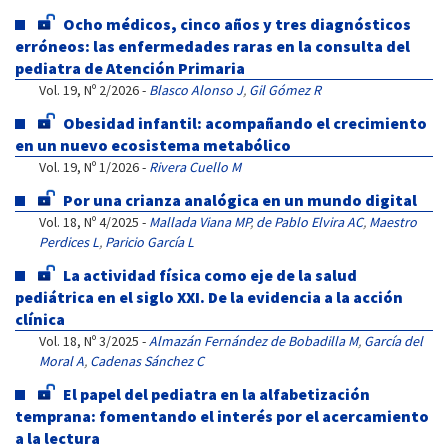
Ocho médicos, cinco años y tres diagnósticos
erróneos: las enfermedades raras en la consulta del
pediatra de Atención Primaria
Vol. 19, Nº 2/2026 -
Blasco Alonso J
,
Gil Gómez R
Obesidad infantil: acompañando el crecimiento
en un nuevo ecosistema metabólico
Vol. 19, Nº 1/2026 -
Rivera Cuello M
Por una crianza analógica en un mundo digital
Vol. 18, Nº 4/2025 -
Mallada Viana MP
,
de Pablo Elvira AC
,
Maestro
Perdices L
,
Paricio García L
La actividad física como eje de la salud
pediátrica en el siglo XXI. De la evidencia a la acción
clínica
Vol. 18, Nº 3/2025 -
Almazán Fernández de Bobadilla M
,
García del
Moral A
,
Cadenas Sánchez C
El papel del pediatra en la alfabetización
temprana: fomentando el interés por el acercamiento
a la lectura