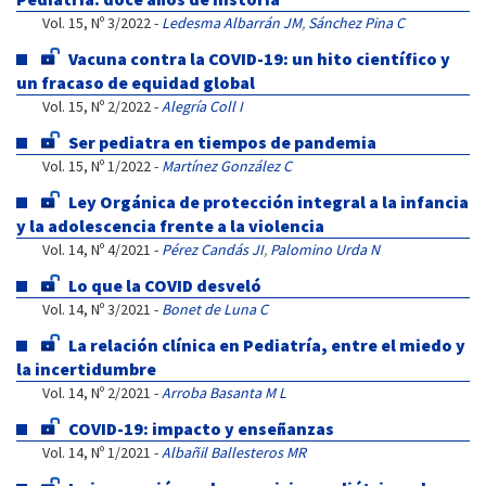
Vol. 15, Nº 3/2022 -
Ledesma Albarrán JM
,
Sánchez Pina C
Vacuna contra la COVID-19: un hito científico y
un fracaso de equidad global
Vol. 15, Nº 2/2022 -
Alegría Coll I
Ser pediatra en tiempos de pandemia
Vol. 15, Nº 1/2022 -
Martínez González C
Ley Orgánica de protección integral a la infancia
y la adolescencia frente a la violencia
Vol. 14, Nº 4/2021 -
Pérez Candás JI
,
Palomino Urda N
Lo que la COVID desveló
Vol. 14, Nº 3/2021 -
Bonet de Luna C
La relación clínica en Pediatría, entre el miedo y
la incertidumbre
Vol. 14, Nº 2/2021 -
Arroba Basanta M L
COVID-19: impacto y enseñanzas
Vol. 14, Nº 1/2021 -
Albañil Ballesteros MR