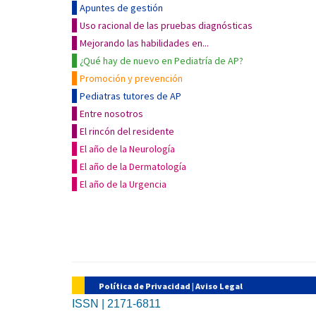
Apuntes de gestión
Uso racional de las pruebas diagnósticas
Mejorando las habilidades en...
¿Qué hay de nuevo en Pediatría de AP?
Promoción y prevención
Pediatras tutores de AP
Entre nosotros
El rincón del residente
El año de la Neurología
El año de la Dermatología
El año de la Urgencia
Política de Privacidad
|
Aviso Legal
ISSN | 2171-6811