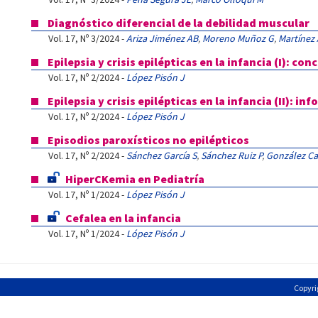
Diagnóstico diferencial de la debilidad muscular
Vol. 17, Nº 3/2024 -
Ariza Jiménez AB
,
Moreno Muñoz G
,
Martínez
Epilepsia y crisis epilépticas en la infancia (I): c
Vol. 17, Nº 2/2024 -
López Pisón J
Epilepsia y crisis epilépticas en la infancia (II):
Vol. 17, Nº 2/2024 -
López Pisón J
Episodios paroxísticos no epilépticos
Vol. 17, Nº 2/2024 -
Sánchez García S
,
Sánchez Ruiz P
,
González Ca
HiperCKemia en Pediatría
Vol. 17, Nº 1/2024 -
López Pisón J
Cefalea en la infancia
Vol. 17, Nº 1/2024 -
López Pisón J
Copyri