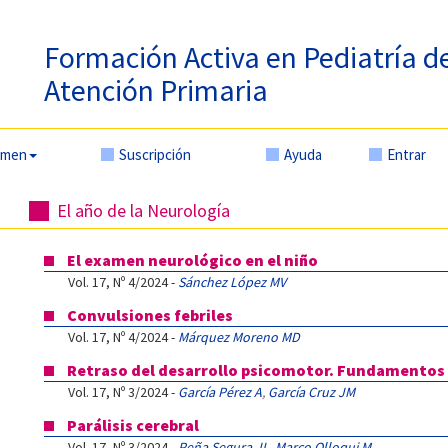
Formación Activa en Pediatría d
Atención Primaria
amen
Suscripción
Ayuda
Entrar
El año de la Neurología
El examen neurológico en el niño
Vol. 17, Nº 4/2024 -
Sánchez López MV
Convulsiones febriles
Vol. 17, Nº 4/2024 -
Márquez Moreno MD
Retraso del desarrollo psicomotor. Fundamentos
Vol. 17, Nº 3/2024 -
García Pérez A
,
García Cruz JM
Parálisis cerebral
Vol. 17, Nº 3/2024 -
Peña Segura JL
,
Marco Olloqui M