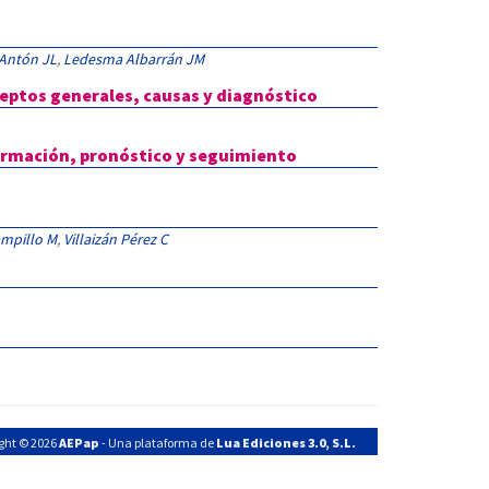
 Antón JL
,
Ledesma Albarrán JM
onceptos generales, causas y diagnóstico
 información, pronóstico y seguimiento
mpillo M
,
Villaizán Pérez C
ght © 2026
AEPap
- Una plataforma de
Lua Ediciones 3.0, S.L.