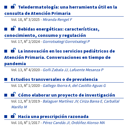
Teledermatología: una herramienta útil en la
consulta de Atención Primaria
Vol. 18, Nº 3/2025 -
Miranda Rengel F
Bebidas energéticas: características,
conocimiento, consumo y regulación
Vol. 17, Nº 2/2024 -
Gorrotxategi Gorrotxategi P
La innovación en los servicios pediátricos de
Atención Primaria. Conversaciones en tiempo de
pandemia
Vol. 13, Nº 4/2020 -
Goñi Zabala JJ
,
Lafuente Mesanza P
Estudios transversales o de prevalencia
Vol. 13, Nº 1/2020 -
Gallego Iborra A
,
del Castillo Aguas G
Cómo elaborar un proyecto de investigación
Vol. 12, Nº 3/2019 -
Balaguer Martínez JV
,
Ciriza Barea E
,
Carballal
Mariño M
Hacia una prescripción razonada
Vol. 10, Nº 1/2017 -
Pérez Candás JI
,
Ordóñez Alonso MA