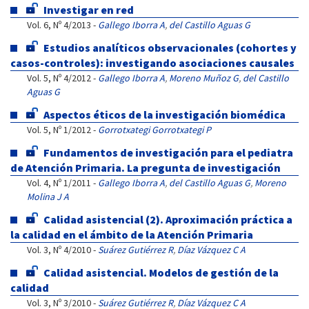
Investigar en red
Vol. 6, Nº 4/2013 -
Gallego Iborra A
,
del Castillo Aguas G
Estudios analíticos observacionales (cohortes y
casos-controles): investigando asociaciones causales
Vol. 5, Nº 4/2012 -
Gallego Iborra A
,
Moreno Muñoz G
,
del Castillo
Aguas G
Aspectos éticos de la investigación biomédica
Vol. 5, Nº 1/2012 -
Gorrotxategi Gorrotxategi P
Fundamentos de investigación para el pediatra
de Atención Primaria. La pregunta de investigación
Vol. 4, Nº 1/2011 -
Gallego Iborra A
,
del Castillo Aguas G
,
Moreno
Molina J A
Calidad asistencial (2). Aproximación práctica a
la calidad en el ámbito de la Atención Primaria
Vol. 3, Nº 4/2010 -
Suárez Gutiérrez R
,
Díaz Vázquez C A
Calidad asistencial. Modelos de gestión de la
calidad
Vol. 3, Nº 3/2010 -
Suárez Gutiérrez R
,
Díaz Vázquez C A