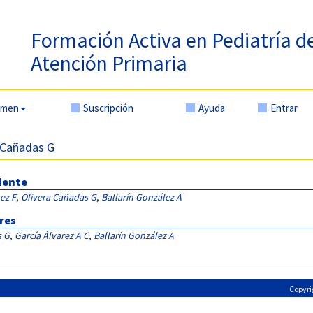
Formación Activa en Pediatría d
Atención Primaria
amen
Suscripción
Ayuda
Entrar
a Cañadas G
idente
ez F
,
Olivera Cañadas G
,
Ballarín González A
res
s G
,
García Álvarez A C
,
Ballarín González A
Copyri