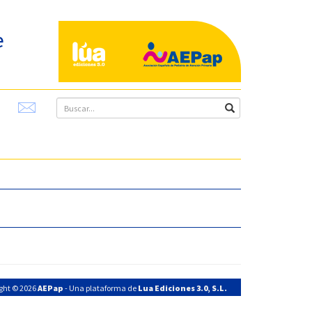
e
ght © 2026
AEPap
- Una plataforma de
Lua Ediciones 3.0, S.L.