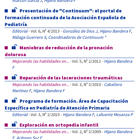
Alarcón García J
,
Hijano Bandera F
Presentación de "Continuum": el portal de
formación continuada de la Asociación Española de
Pediatría
Editorial
- Vol. 6, Nº 4/2013 -
González de Dios J
,
Hijano Bandera F
,
Málaga Guerrero S
,
Coordinadores de Continuum *
Maniobras de reducción de la pronación
dolorosa
Mejorando las habilidades en...
- Vol. 5, Nº 2/2012 -
Hijano Bandera
F
Reparación de las laceraciones traumáticas
Mejorando las habilidades en...
- Vol. 3, Nº 3/2010 -
Caballero
Martínez F
,
Hijano Bandera F
Programa de formación. Área de Capacitación
Específica en Pediatría de Atención Primaria
Editorial
- Vol. 3, Nº 2/2010 -
Hijano Bandera F
,
Lafuente Mesanza P
Exploración en ortopedia infantil
Mejorando las habilidades en...
- Vol. 2, Nº 3/2009 -
Hijano Bandera
F
,
Acitores Suz E