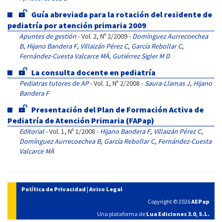
Guía abreviada para la rotación del residente de
pediatría por atención primaria 2009
Apuntes de gestión
- Vol. 2, Nº 2/2009 -
Domínguez Aurrecoechea
B
,
Hijano Bandera F
,
Villaizán Pérez C
,
García Rebollar C
,
Fernández-Cuesta Valcarce MÁ
,
Gutiérrez Sigler M D
La consulta docente en pediatría
Pediatras tutores de AP
- Vol. 1, Nº 2/2008 -
Saura-Llamas J
,
Hijano
Bandera F
Presentación del Plan de Formación Activa de
Pediatría de Atención Primaria (FAPap)
Editorial
- Vol. 1, Nº 1/2008 -
Hijano Bandera F
,
Villaizán Pérez C
,
Domínguez Aurrecoechea B
,
García Rebollar C
,
Fernández-Cuesta
Valcarce MÁ
Política de Privacidad
|
Aviso Legal
Copyright © 2026
AEPap
Una plataforma de
Lua Ediciones 3.0, S.L.