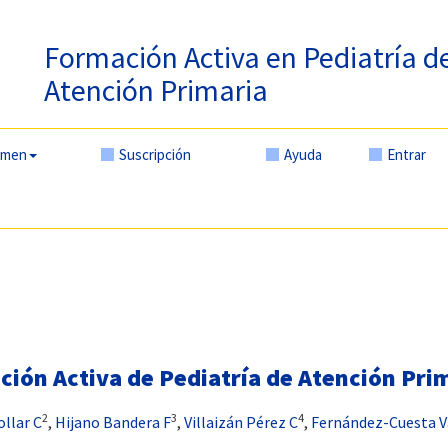
Formación Activa en Pediatría d
Atención Primaria
amen
Suscripción
Ayuda
Entrar
ción Activa de Pediatría de Atención Pri
2
3
4
ollar C
,
Hijano Bandera F
,
Villaizán Pérez C
,
Fernández-Cuesta V