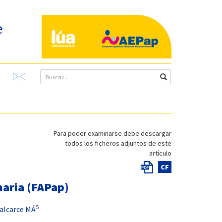
e
Para poder examinarse debe descargar
todos los ficheros adjuntos de este
artículo
CF
maria (FAPap)
5
alcarce MÁ