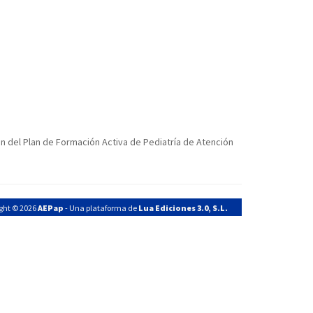
n del Plan de Formación Activa de Pediatría de Atención
ght © 2026
AEPap
- Una plataforma de
Lua Ediciones 3.0, S.L.