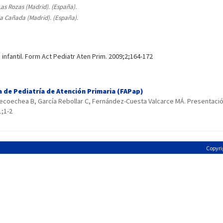
as Rozas (Madrid). (España).
la Cañada (Madrid). (España).
 infantil. Form Act Pediatr Aten Prim. 2009;2;164-172
a de Pediatría de Atención Primaria (FAPap)
recoechea B, García Rebollar C, Fernández-Cuesta Valcarce MÁ. Presentació
1;1-2
Copyri