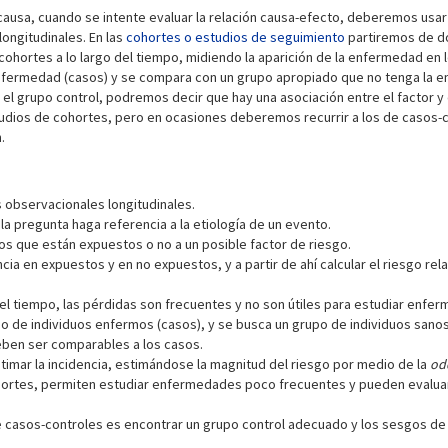
causa, cuando se intente evaluar la relación causa-efecto, deberemos usar 
ongitudinales. En las
cohortes o estudios de seguimiento
partiremos de do
 cohortes a lo largo del tiempo, midiendo la aparición de la enfermedad en 
nfermedad (casos) y se compara con un grupo apropiado que no tenga la e
el grupo control, podremos decir que hay una asociación entre el factor y
ios de cohortes, pero en ocasiones deberemos recurrir a los de casos-co
.
 observacionales longitudinales.
la pregunta haga referencia a la etiología de un evento.
os que están expuestos o no a un posible factor de riesgo.
a en expuestos y en no expuestos, y a partir de ahí calcular el riesgo relati
l tiempo, las pérdidas son frecuentes y no son útiles para estudiar enfer
o de individuos enfermos (casos), y se busca un grupo de individuos sanos
eben ser comparables a los casos.
timar la incidencia, estimándose la magnitud del riesgo por medio de la
od
hortes, permiten estudiar enfermedades poco frecuentes y pueden evaluar
 casos-controles es encontrar un grupo control adecuado y los sesgos de