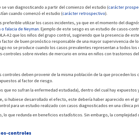
 se van diagnosticando a partir del comienzo del estudio (
carácter prospe
istían cuando comenzó el estudio (
carácter retrospectivo
).
preferible utilizar los casos incidentes, ya que en el momento del diagn
 o falacia de Neyman.
Ejemplo de este sesgo es un estudio de casos-contro
-A2 que los niños del grupo control, sugiriendo que la presencia de este 
n factor de buen pronóstico responsable de una mayor supervivencia de los 
esgo no se produce cuando los casos prevalentes representan a todos los
s-controles sobre niveles de mercurio en orina en niños con trastornos del
os controles deben provenir de la misma población de la que proceden los 
puestos al factor de riesgo.
s que no sufran la enfermedad estudiada), dentro del cual hay expuestos y
ue, si hubiese desarrollado el efecto, este debería haber aparecido en el gr
control para un estudio realizado con casos diagnosticados en una clínica pr
 lo que redunda en beneficios estadísticos. Sin embargo, la complejidad 
asos-controles