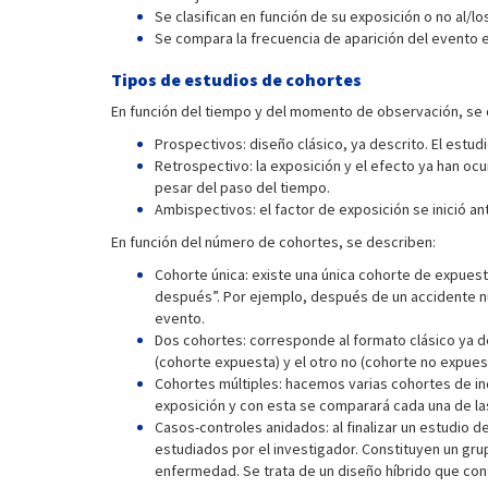
Se clasifican en función de su exposición o no al/lo
Se compara la frecuencia de aparición del evento e
Tipos de estudios de cohortes
En función del tiempo y del momento de observación, se 
Prospectivos: diseño clásico, ya descrito. El estud
Retrospectivo: la exposición y el efecto ya han ocu
pesar del paso del tiempo.
Ambispectivos: el factor de exposición se inició an
En función del número de cohortes, se describen:
Cohorte única: existe una única cohorte de expues
después”. Por ejemplo, después de un accidente nuc
evento.
Dos cohortes: corresponde al formato clásico ya de
(cohorte expuesta) y el otro no (cohorte no expues
Cohortes múltiples: hacemos varias cohortes de ind
exposición y con esta se comparará cada una de las 
Casos-controles anidados: al finalizar un estudio 
estudiados por el investigador. Constituyen un gru
enfermedad. Se trata de un diseño híbrido que cont