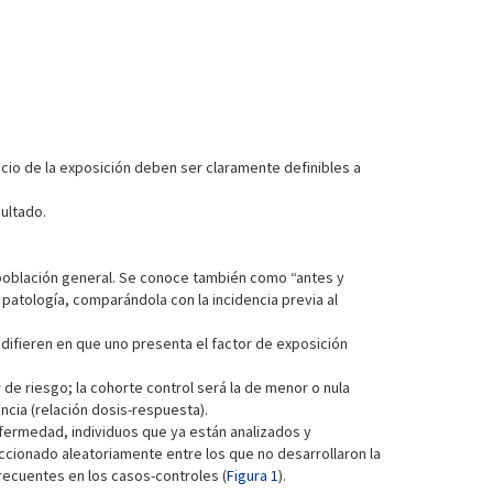
icio de la exposición deben ser claramente definibles a
sultado.
a población general. Se conoce también como “antes y
patología, comparándola con la incidencia previa al
difieren en que uno presenta el factor de exposición
de riesgo; la cohorte control será la de menor o nula
ncia (relación dosis-respuesta).
nfermedad, individuos que ya están analizados y
ccionado aleatoriamente entre los que no desarrollaron la
recuentes en los casos-controles (
Figura 1
).