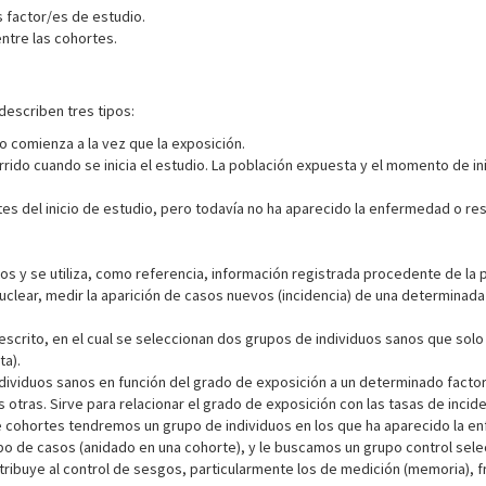
s factor/es de estudio.
ntre las cohortes.
describen tres tipos:
io comienza a la vez que la exposición.
rrido cuando se inicia el estudio. La población expuesta y el momento de in
tes del inicio de estudio, pero todavía no ha aparecido la enfermedad o re
tos y se utiliza, como referencia, información registrada procedente de l
lear, medir la aparición de casos nuevos (incidencia) de una determinada 
scrito, en el cual se seleccionan dos grupos de individuos sanos que solo 
ta).
ividuos sanos en función del grado de exposición a un determinado factor 
otras. Sirve para relacionar el grado de exposición con las tasas de incide
de cohortes tendremos un grupo de individuos en los que ha aparecido la e
po de casos (anidado en una cohorte), y le buscamos un grupo control sele
ribuye al control de sesgos, particularmente los de medición (memoria), f