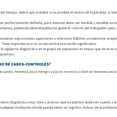
del tiempo. Habrá que estudiar si es posible el motivo de la pérdida, si tien
star perfectamente definida, pero además debe ser medida y medible en lo
untarios, población laboral/población general –efecto del trabajador sano–)
considerar exposiciones superiores o inferiores (hábitos socialmente acept
go. Tiene importancia si no se encuentra asociación significativa.
i la vigilancia diagnóstica en el grupo de expuestos es mayor que en el no
xpuestos.
IO DE CASOS-CONTROLES?
cuente, tenemos poco tiempo y pocos recursos o bien no tenemos una ide
criterio diagnóstico muy claro y preciso que no plantee dudas en cuanto a la 
ualquier institución donde pueda haber un registro, incluso de la població