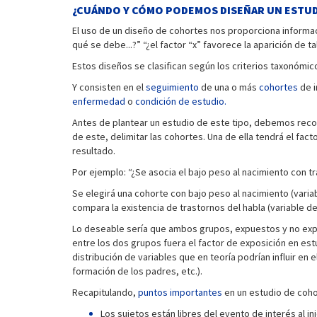
¿CUÁNDO Y CÓMO PODEMOS DISEÑAR UN ESTU
El uso de un diseño de cohortes nos proporciona informac
qué se debe...?” “¿el factor “x” favorece la aparición de t
Estos diseños se clasifican según los criterios taxonómi
Y consisten en el
seguimiento
de una o más
cohortes
de i
enfermedad
o
condición de estudio.
Antes de plantear un estudio de este tipo, debemos recog
de este, delimitar las cohortes. Una de ella tendrá el fac
resultado.
Por ejemplo: “¿Se asocia el bajo peso al nacimiento con tr
Se elegirá una cohorte con bajo peso al nacimiento (varia
compara la existencia de trastornos del habla (variable d
Lo deseable sería que ambos grupos, expuestos y no expuest
entre los dos grupos fuera el factor de exposición en est
distribución de variables que en teoría podrían influir en
formación de los padres, etc.).
Recapitulando,
puntos importantes
en un estudio de coho
Los sujetos están libres del evento de interés al ini