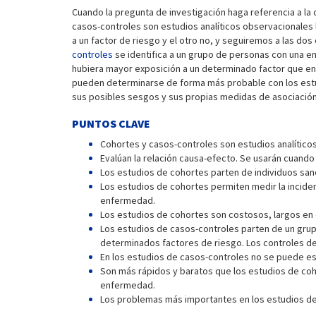
Cuando la pregunta de investigación haga referencia a la 
casos-controles son estudios analíticos observacionales l
a un factor de riesgo y el otro no, y seguiremos a las dos
controles
se identifica a un grupo de personas con una e
hubiera mayor exposición a un determinado factor que en 
pueden determinarse de forma más probable con los estud
sus posibles sesgos y sus propias medidas de asociación
PUNTOS CLAVE
Cohortes y casos-controles son estudios analíticos
Evalúan la relación causa-efecto. Se usarán cuando 
Los estudios de cohortes parten de individuos san
Los estudios de cohortes permiten medir la incidenci
enfermedad.
Los estudios de cohortes son costosos, largos en e
Los estudios de casos-controles parten de un grup
determinados factores de riesgo. Los controles d
En los estudios de casos-controles no se puede es
Son más rápidos y baratos que los estudios de co
enfermedad.
Los problemas más importantes en los estudios de