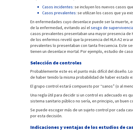
Casos incidentes:
se incluyen los nuevos casos que
Casos prevalentes:
se utilizan los casos que ya ex
En enfermedades cuyo desenlace puede ser la muerte, es 
de la enfermedad, evitando así el
sesgo de supervivencia
casos prevalentes presentaban una mayor presencia de HLA
de los enfermos reveló que la presencia del HLA-A2 era u
prevalentes lo presentaban con tanta frecuencia. Este s
tienen un desenlace mortal. Por ejemplo, estudio de caso
Selección de controles
Probablemente este es el punto más difícil del diseño. L
de haber tenido la misma probabilidad de haber estado ex
El grupo control estará compuesto por “sanos” (o al meno
Una regla útil para decidir si un control es adecuado es q
sistema sanitario público no sería, en principio, un buen 
Se puede escoger más de un sujeto control por cada caso,
por esta decisión.
Indicaciones y ventajas de los estudios de c