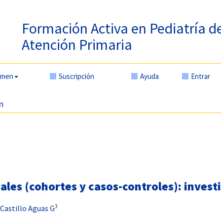
Formación Activa en Pediatría d
Atención Primaria
amen
Suscripción
Ayuda
Entrar
n
ales (cohortes y casos-controles): inves
3
 Castillo Aguas G