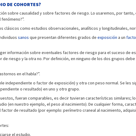
DIO DE COHORTES?
ión sobre causalidad y sobre factores de riesgo. Lo usaremos, por tanto, c
al fenómeno?”.
cos clásicos como estudios observacionales, analíticos y longitudinales, 
ndividuos
sanos
que presentan diferentes grados de
exposición
a un
facto
er información sobre eventuales factores de riesgo para el suceso de estud
tor de riesgo y la otra no. Por definición, en ninguno de los dos grupos de
astornos en el habla?”.
ble independiente o factor de exposición) y otra con peso normal. Se les s
ependiente o resultado) en uno y otro grupo.
os, fueran comparables, es decir tuvieran características similares; lo ide
udio (en nuestro ejemplo, el peso al nacimiento). De cualquier forma, cara
 el factor de resultado (por ejemplo: perímetro craneal al nacimiento, adqui
rtes:
ciarse el estudio.