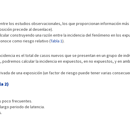
 entre los estudios observacionales, los que proporcionan información más 
posición precede al desenlace).
cular construyendo una razón entre la incidencia del fenómeno en los expues
conoce como riesgo relativo (
Tabla 1
).
 incidencia es el total de casos nuevos que se presentan en un grupo de in
s, podremos calcular la incidencia en expuestos, en no expuestos, y en am
rivada de una exposición (un factor de riesgo puede tener varias consecuen
la 2
)
s poco frecuentes.
largo periodo de latencia.
s.