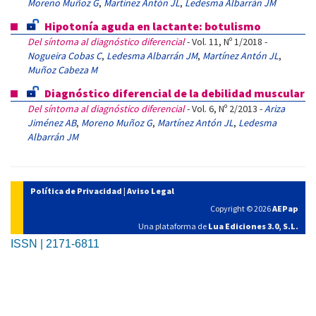
Moreno Muñoz G
,
Martínez Antón JL
,
Ledesma Albarrán JM
Hipotonía aguda en lactante: botulismo
Del síntoma al diagnóstico diferencial
- Vol. 11, Nº 1/2018 -
Nogueira Cobas C
,
Ledesma Albarrán JM
,
Martínez Antón JL
,
Muñoz Cabeza M
Diagnóstico diferencial de la debilidad muscular
Del síntoma al diagnóstico diferencial
- Vol. 6, Nº 2/2013 -
Ariza
Jiménez AB
,
Moreno Muñoz G
,
Martínez Antón JL
,
Ledesma
Albarrán JM
Política de Privacidad
|
Aviso Legal
Copyright © 2026
AEPap
Una plataforma de
Lua Ediciones 3.0, S.L.
ISSN | 2171-6811