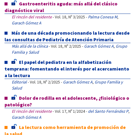
Gastroenteritis aguda: más allá del clásico
diagnóstico viral
El rincón del residente
- Vol. 18, Nº 3/2025 -
Palma Conesa M
,
Garach Gómez A
Más de una década promocionando la lectura desde
las consultas de Pediatría de Atención Primaria
Más allá de la clínica
- Vol. 18, Nº 2/2025 -
Garach Gómez A
,
Grupo
Familia y Salud
El papel del pediatra en la alfabetización
temprana: fomentando el interés por el acercamiento
a la lectura
Editorial
- Vol. 18, Nº 2/2025 -
Garach Gómez A
,
Grupo Familia y
Salud
Dolor de rodilla en el adolescente, ¿fisiológico o
patológico?
El rincón del residente
- Vol. 17, Nº 1/2024 -
del Santo Fernández P
,
Garach Gómez A
La lectura como herramienta de promoción de
la salud