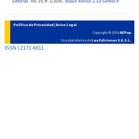
Editorial
- Vol. 19, Nº 2/2026 -
Blasco Alonso J
,
Gil Gómez R
Política de Privacidad
|
Aviso Legal
Copyright © 2026
AEPap
Una plataforma de
Lua Ediciones 3.0, S.L.
ISSN | 2171-6811