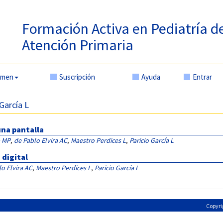
Formación Activa en Pediatría d
Atención Primaria
amen
Suscripción
Ayuda
Entrar
 García L
una pantalla
a MP
,
de Pablo Elvira AC
,
Maestro Perdices L
,
Paricio García L
 digital
o Elvira AC
,
Maestro Perdices L
,
Paricio García L
Copyri