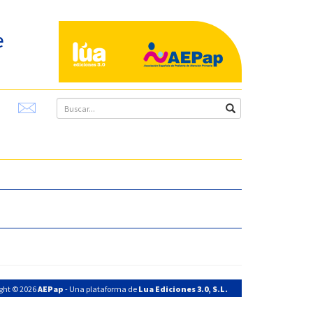
e
ght © 2026
AEPap
- Una plataforma de
Lua Ediciones 3.0, S.L.