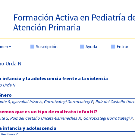
Formación Activa en Pediatría d
Atención Primaria
amen
Suscripción
Ayuda
Entrar
ino Urda N
 infancia y la adolescencia frente a la violencia
o Urda N
género
aute S
,
Igarzabal Irizar A
,
Gorrotxategi Gorrotxategi P
,
Ruiz del Castaño Unc
abemos que es un tipo de maltrato infantil?
ute S
,
Ruiz del Castaño Unceta-Barrenechea M
,
Gorrotxategi Gorrotxategi P
,
la infancia y adolescencia
 Jiménez C