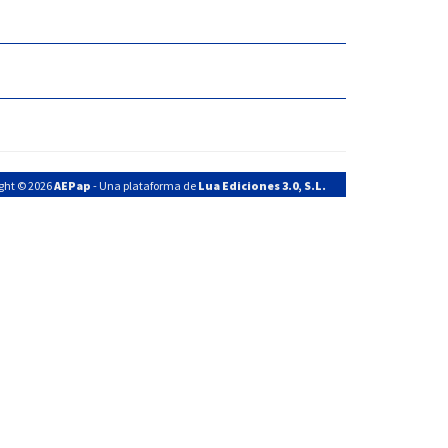
ght © 2026
AEPap
- Una plataforma de
Lua Ediciones 3.0, S.L.