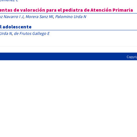
entas de valoración para el pediatra de Atención Primaria
z Navarro I J
,
Morera Sanz MI
,
Palomino Urda N
al adolescente
Urda N
,
de Frutos Gallego E
Copyri