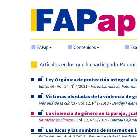
FAPap
Contenidos
Ex
Artículos en los que ha participado Palom
Ley Orgánica de protección integral a la
Editorial
- Vol. 14, Nº 4/2021 -
Pérez Candás JI
,
Palomin
Víctimas olvidadas de la violencia de 
Más allá de la clínica
- Vol. 12, Nº 1/2019 -
Bardají Pejen
La violencia de género en la pareja, ¿s
Situaciones clínicas
- Vol. 12, Nº 1/2019 -
Bardají Pejena
Las luces y las sombras de Internet en 
Editorial
- Vol. 6, Nº 3/2013 -
Palomino Urda N
,
Valdivia