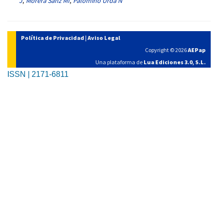
J
,
Morera Sanz MI
,
Palomino Urda N
Política de Privacidad
|
Aviso Legal
Copyright © 2026
AEPap
Una plataforma de
Lua Ediciones 3.0, S.L.
ISSN | 2171-6811