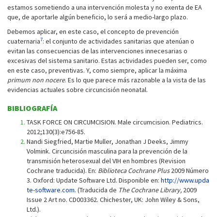
estamos sometiendo a una intervención molesta y no exenta de EA
que, de aportarle algún beneficio, lo será a medio-largo plazo.
Debemos aplicar, en este caso, el concepto de prevención
7
cuaternaria
: el conjunto de actividades sanitarias que atenúan o
evitan las consecuencias de las intervenciones innecesarias o
excesivas del sistema sanitario. Estas actividades pueden ser, como
en este caso, preventivas. Y, como siempre, aplicar la máxima
primum non nocere
. Es lo que parece más razonable a la vista de las
evidencias actuales sobre circuncisión neonatal.
BIBLIOGRAFÍA
TASK FORCE ON CIRCUMCISION. Male circumcision. Pediatrics.
2012;130(3):e756-85.
Nandi Siegfried, Martie Muller, Jonathan J Deeks, Jimmy
Volmink. Circuncisión masculina para la prevención de la
transmisión heterosexual del VIH en hombres (Revision
Cochrane traducida). En:
Biblioteca Cochrane Plus
2009 Número
3. Oxford: Update Software Ltd. Disponible en:
http://www.upda
te-software.com
. (Traducida de
The Cochrane Library,
2009
Issue 2 Art no. CD003362. Chichester, UK: John Wiley & Sons,
Ltd.).