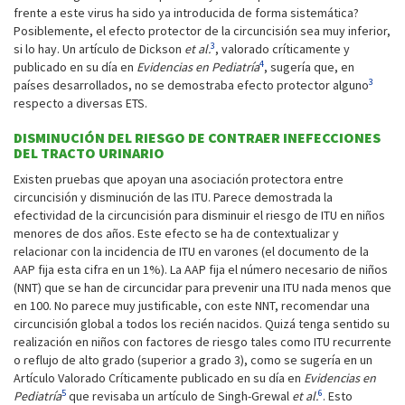
frente a este virus ha sido ya introducida de forma sistemática?
Posiblemente, el efecto protector de la circuncisión sea muy inferior,
3
si lo hay. Un artículo de Dickson
et al.
, valorado críticamente y
4
publicado en su día en
Evidencias en Pediatría
, sugería que, en
3
países desarrollados, no se demostraba efecto protector alguno
respecto a diversas ETS.
DISMINUCIÓN DEL RIESGO DE CONTRAER INEFECCIONES
DEL TRACTO URINARIO
Existen pruebas que apoyan una asociación protectora entre
circuncisión y disminución de las ITU. Parece demostrada la
efectividad de la circuncisión para disminuir el riesgo de ITU en niños
menores de dos años. Este efecto se ha de contextualizar y
relacionar con la incidencia de ITU en varones (el documento de la
AAP fija esta cifra en un 1%). La AAP fija el número necesario de niños
(NNT) que se han de circuncidar para prevenir una ITU nada menos que
en 100. No parece muy justificable, con este NNT, recomendar una
circuncisión global a todos los recién nacidos. Quizá tenga sentido su
realización en niños con factores de riesgo tales como ITU recurrente
o reflujo de alto grado (superior a grado 3), como se sugería en un
Artículo Valorado Críticamente publicado en su día en
Evidencias en
5
6
Pediatría
que revisaba un artículo de Singh-Grewal
et al.
. Esto