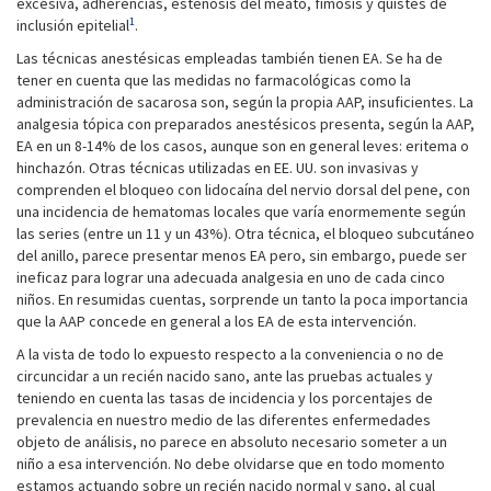
excesiva, adherencias, estenosis del meato, fimosis y quistes de
1
inclusión epitelial
.
Las técnicas anestésicas empleadas también tienen EA. Se ha de
tener en cuenta que las medidas no farmacológicas como la
administración de sacarosa son, según la propia AAP, insuficientes. La
analgesia tópica con preparados anestésicos presenta, según la AAP,
EA en un 8-14% de los casos, aunque son en general leves: eritema o
hinchazón. Otras técnicas utilizadas en EE. UU. son invasivas y
comprenden el bloqueo con lidocaína del nervio dorsal del pene, con
una incidencia de hematomas locales que varía enormemente según
las series (entre un 11 y un 43%). Otra técnica, el bloqueo subcutáneo
del anillo, parece presentar menos EA pero, sin embargo, puede ser
ineficaz para lograr una adecuada analgesia en uno de cada cinco
niños. En resumidas cuentas, sorprende un tanto la poca importancia
que la AAP concede en general a los EA de esta intervención.
A la vista de todo lo expuesto respecto a la conveniencia o no de
circuncidar a un recién nacido sano, ante las pruebas actuales y
teniendo en cuenta las tasas de incidencia y los porcentajes de
prevalencia en nuestro medio de las diferentes enfermedades
objeto de análisis, no parece en absoluto necesario someter a un
niño a esa intervención. No debe olvidarse que en todo momento
estamos actuando sobre un recién nacido normal y sano, al cual