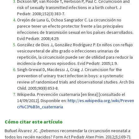
Dickson NP, van Roode T, Herbison P, Paul C. Circumcision and
risk of sexually transmitted infections in a birth cohort. J
Pediatr. 2008;152(3):383-7.
Orejón de Luna G, Ochoa Sangrador C. La circuncisión no
parece tener un efecto protector frente a las principales
infecciones de transmisión sexual en los países desarrollados.
Evid Pediatr. 2008;4:29.
González de Dios J, González Rodríguez P. En niños con reflujo
vesicoureteral de alto grado o infecciones urinarias de
repetición, la circuncisión puede ser de utilidad para reducir la
incidencia de nuevos episodios. Evid Pediatr. 2005;1:9.
Singh-Grewal D, Macdessi J, Craig J. Circumcision for the
prevention of urinary tract infection in boys: a systematic
review of randomised trials and observational studies. Arch Dis
Child. 2005;90(8):853-8.
Wikipedia. Prevención cuaternaria [en línea] [consultado el
14/09/2012]. Disponible en:
http://es.wikipedia.org/wiki/Preven
ci%C3%B3n_cuaternaria
Cómo citar este artículo
Buñuel Álvarez JC. ¿Debemos recomendar la circuncisión neonatal a
todos los recién nacidos? Form Act Pediatr Aten Prim. 2012;5;169-71