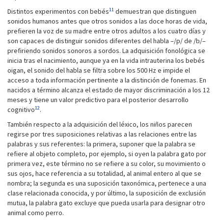
11
Distintos experimentos con bebés
demuestran que distinguen
sonidos humanos antes que otros sonidos a las doce horas de vida,
prefieren la voz de su madre entre otros adultos a los cuatro días y
son capaces de distinguir sonidos diferentes del habla –/p/ de /b/–
prefiriendo sonidos sonoros a sordos. La adquisición fonológica se
inicia tras el nacimiento, aunque ya en la vida intrauterina los bebés
oigan, el sonido del habla se filtra sobre los 500 Hz e impide el
acceso a toda información pertinente a la distinción de fonemas. En
nacidos a término alcanza el estado de mayor discriminación a los 12
meses y tiene un valor predictivo para el posterior desarrollo
12
cognitivo
.
También respecto a la adquisición del léxico, los niños parecen
regirse por tres suposiciones relativas a las relaciones entre las
palabras y sus referentes: la primera, suponer que la palabra se
refiere al objeto completo, por ejemplo, si oyen la palabra gato por
primera vez, este término no se refiere a su color, su movimiento o
sus ojos, hace referencia a su totalidad, al animal entero al que se
nombra; la segunda es una suposición taxonómica, pertenece a una
clase relacionada conocida, y por último, la suposición de exclusión
mutua, la palabra gato excluye que pueda usarla para designar otro
animal como perro.