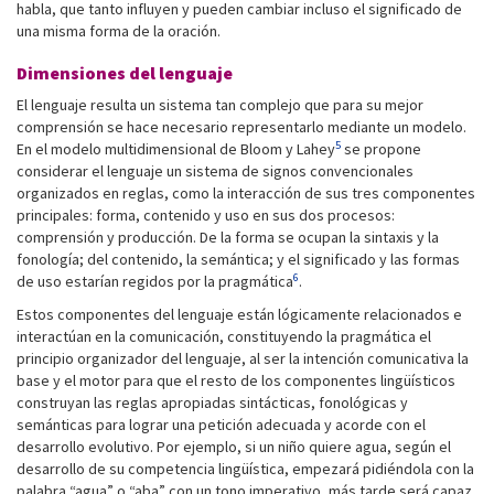
habla, que tanto influyen y pueden cambiar incluso el significado de
una misma forma de la oración.
Dimensiones del lenguaje
El lenguaje resulta un sistema tan complejo que para su mejor
comprensión se hace necesario representarlo mediante un modelo.
5
En el modelo multidimensional de Bloom y Lahey
se propone
considerar el lenguaje un sistema de signos convencionales
organizados en reglas, como la interacción de sus tres componentes
principales: forma, contenido y uso en sus dos procesos:
comprensión y producción. De la forma se ocupan la sintaxis y la
fonología; del contenido, la semántica; y el significado y las formas
6
de uso estarían regidos por la pragmática
.
Estos componentes del lenguaje están lógicamente relacionados e
interactúan en la comunicación, constituyendo la pragmática el
principio organizador del lenguaje, al ser la intención comunicativa la
base y el motor para que el resto de los componentes lingüísticos
construyan las reglas apropiadas sintácticas, fonológicas y
semánticas para lograr una petición adecuada y acorde con el
desarrollo evolutivo. Por ejemplo, si un niño quiere agua, según el
desarrollo de su competencia lingüística, empezará pidiéndola con la
palabra “agua” o “aba” con un tono imperativo, más tarde será capaz