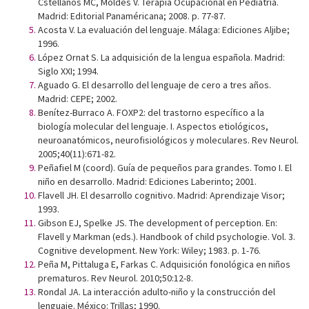
Cstellanos MC, Moldes V. Terapia Ocupacional en Pediatría.
Madrid: Editorial Panaméricana; 2008. p. 77-87.
Acosta V. La evaluación del lenguaje. Málaga: Ediciones Aljibe;
1996.
López Ornat S. La adquisición de la lengua española. Madrid:
Siglo XXI; 1994.
Aguado G. El desarrollo del lenguaje de cero a tres años.
Madrid: CEPE; 2002.
Benítez-Burraco A. FOXP2: del trastorno específico a la
biología molecular del lenguaje. I. Aspectos etiológicos,
neuroanatómicos, neurofisiológicos y moleculares. Rev Neurol.
2005;40(11):671-82.
Peñafiel M (coord). Guía de pequeños para grandes. Tomo I. El
niño en desarrollo. Madrid: Ediciones Laberinto; 2001.
Flavell JH. El desarrollo cognitivo. Madrid: Aprendizaje Visor;
1993.
Gibson EJ, Spelke JS. The development of perception. En:
Flavell y Markman (eds.). Handbook of child psychologie. Vol. 3.
Cognitive development. New York: Wiley; 1983. p. 1-76.
Peña M, Pittaluga E, Farkas C. Adquisición fonológica en niños
prematuros. Rev Neurol. 2010;50:12-8.
Rondal JA. La interacción adulto-niño y la construcción del
lenguaje. México: Trillas; 1990.