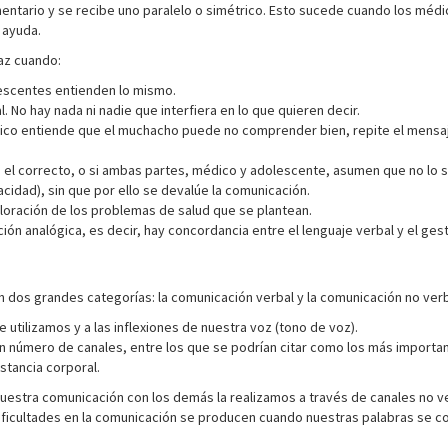
tario y se recibe uno paralelo o simétrico. Esto sucede cuando los médic
 ayuda.
az cuando:
lescentes entienden lo mismo.
. No hay nada ni nadie que interfiera en lo que quieren decir.
dico entiende que el muchacho puede no comprender bien, repite el mensaje,
 el correcto, o si ambas partes, médico y adolescente, asumen que no lo se
vacidad), sin que por ello se devalúe la comunicación.
oración de los problemas de salud que se plantean.
ón analógica, es decir, hay concordancia entre el lenguaje verbal y el gest
os grandes categorías: la comunicación verbal y la comunicación no verb
e utilizamos y a las inflexiones de nuestra voz (tono de voz).
n número de canales, entre los que se podrían citar como los más importante
stancia corporal.
nuestra comunicación con los demás la realizamos a través de canales no 
dificultades en la comunicación se producen cuando nuestras palabras se c