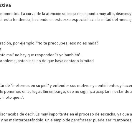
ctiva
s momentos. La curva de la atención se inicia en un punto muy alto, dismin
atir esta tendencia, haciendo un esfuerzo especial hacia la mitad del mensa
oración, por ejemplo: "No te preocupes, eso no es nada".
e.
nto mal" no hay que responder "Y yo también".
 problema, antes incluso de que haya contado la mitad.
ar de "meternos en su piel" y entender sus motivos y sentimientos y hacer
de ponernos en su lugar. Sin embargo, eso no significa aceptar ni estar de 
“noto que...”.
emisor acaba de decir. Es muy importante en el proceso de escucha, ya que 
y no malinterpretándolo. Un ejemplo de parafrasear puede ser: “Entonces, 