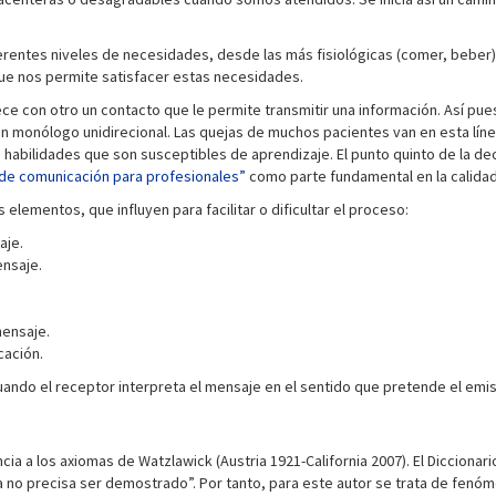
rentes niveles de necesidades, desde las más fisiológicas (comer, beber) 
 que nos permite satisfacer estas necesidades.
ece con otro un contacto que le permite transmitir una información. Así pue
n monólogo unidirecional. Las quejas de muchos pacientes van en esta lín
habilidades que son susceptibles de aprendizaje. El punto quinto de la dec
 de comunicación para profesionales”
como parte fundamental en la calidad
ementos, que influyen para facilitar o dificultar el proceso:
aje.
ensaje.
mensaje.
cación.
ndo el receptor interpreta el mensaje en el sentido que pretende el emisor
 a los axiomas de Watzlawick (Austria 1921-California 2007). El Diccionari
a no precisa ser demostrado”. Por tanto, para este autor se trata de fen