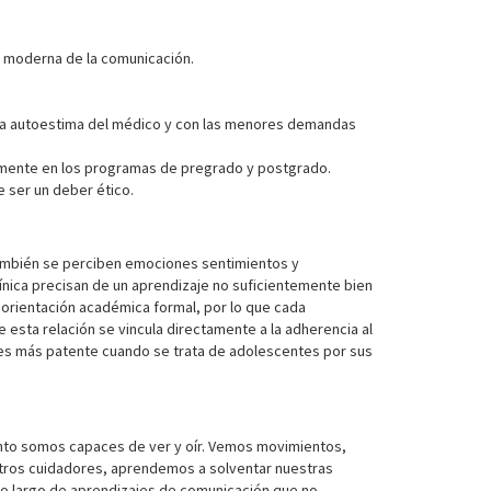
a moderna de la comunicación.
ejora autoestima del médico y con las menores demandas
amente en los programas de pregrado y postgrado.
e ser un deber ético.
o también se perciben emociones sentimientos y
línica precisan de un aprendizaje no suficientemente bien
 orientación académica formal, por lo que cada
e esta relación se vincula directamente a la adherencia al
co, es más patente cuando se trata de adolescentes por sus
nto somos capaces de ver y oír. Vemos movimientos,
stros cuidadores, aprendemos a solventar nuestras
o largo de aprendizajes de comunicación que no