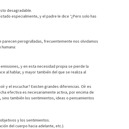
gesto desagradable.
ostado especialmente, y el padre le dice “¿Pero solo has
que parecen perogrulladas, frecuentemente nos olvidamos
n humana:
 emisiones, y en esta necesidad propia se pierde la
e al hablar, y mayor también del que se realiza al
 oír y el escuchar? Existen grandes diferencias. Oír es
ucha efectiva es necesariamente activa, por encima de
te, sino también los sentimientos, ideas o pensamientos
 objetivos y los sentimientos.
ación del cuerpo hacia adelante, etc.).