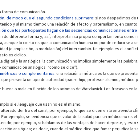
a forma de comunicación.
ión, de modo que el segundo condiciona al primero:
si nos despedimos de u
enido y al mismo tiempo una relación de afecto y paternalismo, en cuanto 
ión que los participantes hagan de las secuencias comunicacionales entre 
ón de diferente forma y, así, interpretan su propio comportamiento como me
ta, aunque lo cierto es que la comunicación humana no puede reducirse a un
nuidad (o ampliación, o modulación) del intercambio. Un ejemplo es el conf
sto es cíclico.
la digital y la analógica: la comunicación no implica simplemente las palabra
o comunicación analógica: “cómo se dice”).
simétricos o complementarios:
una relación simétrica es la que se present
a que presenta un tipo de autoridad (padre-hijo, profesor-alumno, médico-p
 buena o mala en función de los axiomas de Watzlawick. Los fracasos en 
mplo si el lenguaje que usan no es el mismo.
alterado dentro del canal; por ejemplo, lo que se dicen en la entrevista clín
n. Por ejemplo, se evidencia que el valor de la salud para un médico no es 
ntenido; por ejemplo, si hablamos de las ventajas de hacer deporte, y esto 
cación analógica; es decir, cuando el médico dice que fumar perjudica la s