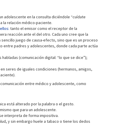
n adolescente en la consulta diciéndole “cuídate
a la relación médico-paciente.
ellos:
tanto el emisor como el receptor de la
ra reacción ante el del otro. Cada uno cree que la
 sencillo juego de causa-efecto, sino que es un proceso
licto entre padres y adolescentes, donde cada parte actúa
s habladas (comunicación digital: “lo que se dice”);
a en seres de iguales condiciones (hermanos, amigos,
aciente).
la comunicación entre médico y adolescente, como
ica está alterado por la palabra o el gesto.
el mismo que para un adolescente.
se interpreta de forma impositiva.
alud, y sin embargo huele a tabaco o tiene los dedos