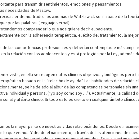
ortante para transmitir sentimientos, emociones y pensamientos.
 las necesidades de Maslow.
precisa ser demostrado. Los axiomas de Watzlawick son la base de la teorí
ue por las palabras (lenguaje verbal).
pretendemos comprender lo que nos quiere decir el paciente.
 directamente con la adherencia terapéutica, el éxito del tratamiento, la m
rte de las competencias profesionales y deberían contemplarse más ampli
 en la relación con los adolescentes y está protegida por la Ley, además d
a entrevista, en ella se recogen datos clínicos objetivos y biológicos per
erapéutico basado en la “relación de ayuda”. Las habilidades de relación c
ionalmente, se ha dejado al albur de las competencias personales sin una
tiva individual y personal (“yo soy como soy …”). Actualmente, la calidad d
ersonal y al éxito clínico. Si todo esto es cierto en cualquier ámbito clíni
amos la mayor parte de nuestras vidas relacionándonos. Desde el nacimie
 lo que vemos. Y desde el nacimiento, a través de las atenciones de nue
centeras o desagradables cuando somos atendidos. Se inicia así un camin