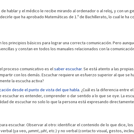
e hablar y el médico le recibe mirando al ordenador o al reloj, y con un 
decirle que ha aprobado Matemáticas de 1.º de Bachillerato, lo cual le ha c
n los principios básicos para lograr una correcta comunicación. Pero aun
encillas y constan en todos los manuales relacionados con la comunicació
 el proceso comunicativo es el
saber escuchar.
Se está atento a las propias
partir con los demás. Escuchar requiere un esfuerzo superior al que se hac
lmente la escucha activa?
cación desde el punto de vista del que habla.
¿Cuál es la diferencia entre el
e escuchar es entender, comprender o dar sentido a lo que se oye. La esc
habilidad de escuchar no solo lo que la persona está expresando directamen
ara escuchar. Observar al otro: identificar el contenido de lo que dice, los
rbal (ya veo, ¡umm!, ¡uh!, etc.) y no verbal (contacto visual, gestos, inclin