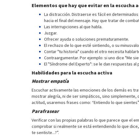
Elementos que hay que evitar en la escucha a
La distracción. Distraerse es fácil en determinado
hacia el final del mensaje. Hay que tratar de comb
Las interrupciones al que habla.
Juzgar.
Ofrecer ayuda o soluciones prematuramente.
El rechazo de lo que esté sintiendo, o su minusval
Contar "tu historia" cuando el otro necesita hablart
Contraargumentar. Por ejemplo: si uno dice "Me sie
El "Síndrome del Experto": se le dan respuestas al
Habilidades para la escucha activa
Mostrar empatía
Escuchar activamente las emociones de los demás es trat
mostrar alegría, ni de ser simpáticos, sino simplemente, 
actitud, usaremos frases como: “Entiendo lo que sientes”, 
Parafrasear
Verificar con las propias palabras lo que parece que el 
comprobar si realmente se está entendiendo lo que dice, 
te sentiste...?”.