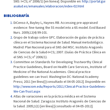
SNS: I+CS; nº 2006/1) [en líonea]. Disponible en:
http://portal.gui
asalud.es/emanuales/elaboracion/index-02.html
BIBLIOGRAFÍA
DiCenso A, Bayley L, Haynes RB. Accessing pre-appraised
evidence: fine-tuning the 5S model into a 6S model. Evid Based
Nurs. 2009;12(4):99-101.
Grupo de trabajo sobre GPC. Elaboración de guías de práctica
clínica en el Sistema Nacional de Salud. Manual metodológico.
Madrid: Plan Nacional para el SNS del MSC. Instituto Aragonés
de Ciencias de la Salud-I+CS; 2007. (Guías de Práctica Clínica en
el SNS: I+CS; nº 2006/1).
Committee on Standards for Developing Trustworthy Clinical
Practice Guidelines, Board on Health Care Services, Institute of
Medicine of the National Academies. Clinical practice
guidelines we can trust. Washington DC: National Academy
Press; 2011 [en línea] [consultado el 04-05-2012]. Disponible en:
http://www.iom.edu/Reports/2011/Clinical-Practice-Guidelines-
We-Can-Trust.aspx
Atlas de variaciones en la práctica médica en el Sistema
Nacional de Salud. Zaragoza: Instituto Aragonés de Ciencias de
la Salud. 2005;1(1) [en línea] [consultado el 04-05-2012].