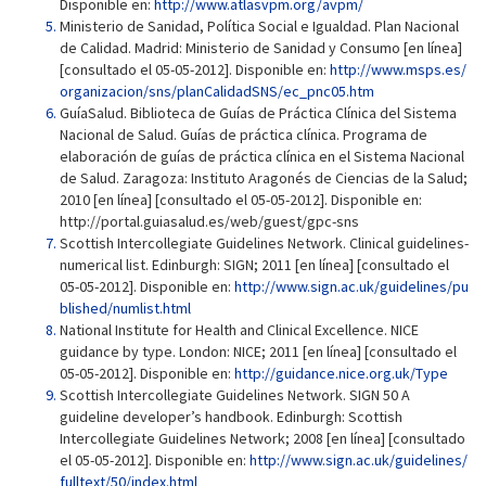
Disponible en:
http://www.atlasvpm.org/avpm/
Ministerio de Sanidad, Política Social e Igualdad. Plan Nacional
de Calidad. Madrid: Ministerio de Sanidad y Consumo [en línea]
[consultado el 05-05-2012]. Disponible en:
http://www.msps.es/
organizacion/sns/planCalidadSNS/ec_pnc05.htm
GuíaSalud. Biblioteca de Guías de Práctica Clínica del Sistema
Nacional de Salud. Guías de práctica clínica. Programa de
elaboración de guías de práctica clínica en el Sistema Nacional
de Salud. Zaragoza: Instituto Aragonés de Ciencias de la Salud;
2010 [en línea] [consultado el 05-05-2012]. Disponible en:
http://portal.guiasalud.es/web/guest/gpc-sns
Scottish Intercollegiate Guidelines Network. Clinical guidelines-
numerical list. Edinburgh: SIGN; 2011 [en línea] [consultado el
05-05-2012]. Disponible en:
http://www.sign.ac.uk/guidelines/pu
blished/numlist.html
National Institute for Health and Clinical Excellence. NICE
guidance by type. London: NICE; 2011 [en línea] [consultado el
05-05-2012]. Disponible en:
http://guidance.nice.org.uk/Type
Scottish Intercollegiate Guidelines Network. SIGN 50 A
guideline developer’s handbook. Edinburgh: Scottish
Intercollegiate Guidelines Network; 2008 [en línea] [consultado
el 05-05-2012]. Disponible en:
http://www.sign.ac.uk/guidelines/
fulltext/50/index.html