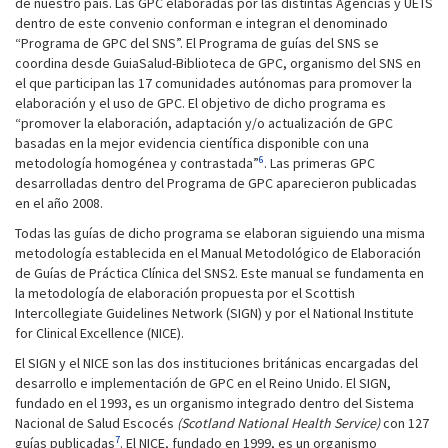
de nuestro país. Las GPC elaboradas por las distintas Agencias y UETS
dentro de este convenio conforman e integran el denominado
“Programa de GPC del SNS”. El Programa de guías del SNS se
coordina desde GuiaSalud-Biblioteca de GPC, organismo del SNS en
el que participan las 17 comunidades autónomas para promover la
elaboración y el uso de GPC. El objetivo de dicho programa es
“promover la elaboración, adaptación y/o actualización de GPC
basadas en la mejor evidencia científica disponible con una
6
metodología homogénea y contrastada”
. Las primeras GPC
desarrolladas dentro del Programa de GPC aparecieron publicadas
en el año 2008.
Todas las guías de dicho programa se elaboran siguiendo una misma
metodología establecida en el Manual Metodológico de Elaboración
de Guías de Práctica Clínica del SNS2. Este manual se fundamenta en
la metodología de elaboración propuesta por el Scottish
Intercollegiate Guidelines Network (SIGN) y por el National Institute
for Clinical Excellence (NICE).
El SIGN y el NICE son las dos instituciones británicas encargadas del
desarrollo e implementación de GPC en el Reino Unido. El SIGN,
fundado en el 1993, es un organismo integrado dentro del Sistema
Nacional de Salud Escocés
(Scotland National Health Service)
con 127
7
guías publicadas
. El NICE, fundado en 1999, es un organismo