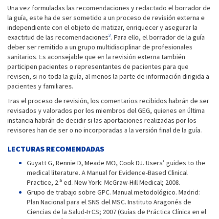
Una vez formuladas las recomendaciones y redactado el borrador de
la guía, este ha de ser sometido a un proceso de revisión externa e
independiente con el objeto de matizar, enriquecer y asegurar la
2
exactitud de las recomendaciones
. Para ello, el borrador de la guía
deber ser remitido a un grupo multidisciplinar de profesionales
sanitarios. Es aconsejable que en la revisión externa también
participen pacientes o representantes de pacientes para que
revisen, si no toda la guía, al menos la parte de información dirigida a
pacientes y familiares.
Tras el proceso de revisión, los comentarios recibidos habrán de ser
revisados y valorados por los miembros del GEG, quienes en última
instancia habrán de decidir si las aportaciones realizadas por los
revisores han de ser o no incorporadas a la versión final de la guía.
LECTURAS RECOMENDADAS
Guyatt G, Rennie D, Meade MO, Cook DJ. Users’ guides to the
medical literature. A Manual for Evidence-Based Clinical
Practice, 2.ª ed. New York: McGraw-Hill Medical; 2008.
Grupo de trabajo sobre GPC. Manual metodológico. Madrid:
Plan Nacional para el SNS del MSC. Instituto Aragonés de
Ciencias de la Salud-I+CS; 2007 (Guías de Práctica Clínica en el