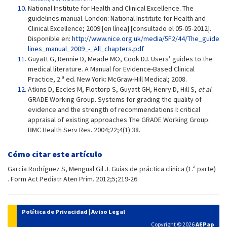
National Institute for Health and Clinical Excellence. The
guidelines manual. London: National Institute for Health and
Clinical Excellence; 2009 [en línea] [consultado el 05-05-2012].
Disponible en:
http://www.nice.org.uk/media/5F2/44/The_guide
lines_manual_2009_-_All_chapters.pdf
Guyatt G, Rennie D, Meade MO, Cook DJ. Users’ guides to the
medical literature. A Manual for Evidence-Based Clinical
Practice, 2.ª ed. New York: McGraw-Hill Medical; 2008.
Atkins D, Eccles M, Flottorp S, Guyatt GH, Henry D, Hill S,
et al
.
GRADE Working Group. Systems for grading the quality of
evidence and the strength of recommendations I: critical
appraisal of existing approaches The GRADE Working Group.
BMC Health Serv Res. 2004;22;4(1):38.
Cómo citar este artículo
García Rodríguez S, Mengual Gil J. Guías de práctica clínica (1.ª parte)
. Form Act Pediatr Aten Prim. 2012;5;219-26
Política de Privacidad
|
Aviso Legal
Copyright © 2026
AEPap