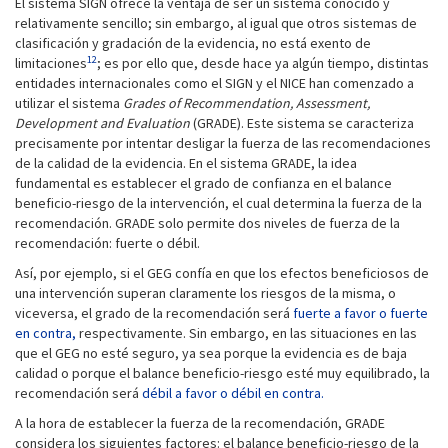
El sistema SIGN ofrece la ventaja de ser un sistema conocido y
relativamente sencillo; sin embargo, al igual que otros sistemas de
clasificación y gradación de la evidencia, no está exento de
12
limitaciones
; es por ello que, desde hace ya algún tiempo, distintas
entidades internacionales como el SIGN y el NICE han comenzado a
utilizar el sistema
Grades of Recommendation, Assessment,
Development and Evaluation
(GRADE). Este sistema se caracteriza
precisamente por intentar desligar la fuerza de las recomendaciones
de la calidad de la evidencia. En el sistema GRADE, la idea
fundamental es establecer el grado de confianza en el balance
beneficio-riesgo de la intervención, el cual determina la fuerza de la
recomendación. GRADE solo permite dos niveles de fuerza de la
recomendación: fuerte o débil.
Así, por ejemplo, si el GEG confía en que los efectos beneficiosos de
una intervención superan claramente los riesgos de la misma, o
viceversa, el grado de la recomendación será
fuerte a favor o fuerte
en contra,
respectivamente. Sin embargo, en las situaciones en las
que el GEG no esté seguro, ya sea porque la evidencia es de baja
calidad o porque el balance beneficio-riesgo esté muy equilibrado, la
recomendación será
débil a favor o débil en contra.
A la hora de establecer la fuerza de la recomendación, GRADE
considera los siguientes factores: el balance beneficio-riesgo de la