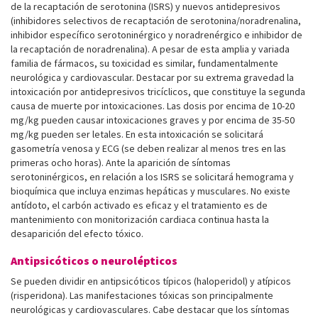
de la recaptación de serotonina (ISRS) y nuevos antidepresivos
(inhibidores selectivos de recaptación de serotonina/noradrenalina,
inhibidor específico serotoninérgico y noradrenérgico e inhibidor de
la recaptación de noradrenalina). A pesar de esta amplia y variada
familia de fármacos, su toxicidad es similar, fundamentalmente
neurológica y cardiovascular. Destacar por su extrema gravedad la
intoxicación por antidepresivos tricíclicos, que constituye la segunda
causa de muerte por intoxicaciones. Las dosis por encima de 10-20
mg/kg pueden causar intoxicaciones graves y por encima de 35-50
mg/kg pueden ser letales. En esta intoxicación se solicitará
gasometría venosa y ECG (se deben realizar al menos tres en las
primeras ocho horas). Ante la aparición de síntomas
serotoninérgicos, en relación a los ISRS se solicitará hemograma y
bioquímica que incluya enzimas hepáticas y musculares. No existe
antídoto, el carbón activado es eficaz y el tratamiento es de
mantenimiento con monitorización cardiaca continua hasta la
desaparición del efecto tóxico.
Antipsicóticos o neurolépticos
Se pueden dividir en antipsicóticos típicos (haloperidol) y atípicos
(risperidona). Las manifestaciones tóxicas son principalmente
neurológicas y cardiovasculares. Cabe destacar que los síntomas