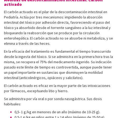
activado
El carbón activado es el pilar de la descontaminación intestinal en
Pediatría. Actúa por tres mecanismos: impidiendo la absorción
intestinal del tóxico por adhesión directa, favoreciendo el paso del
tóxico ya absorbido desde el torrente sanguíneo a la luz intestinal y
bloqueando la reabsorción que se produce por la circulación
enterohepática. El carbón activado no se absorbe ni metaboliza, y se
elimina a través de las heces.
En la eficacia del tratamiento es fundamental el tiempo transcurrido
desde la ingesta del tóxico. Si se administra en la primera hora tras la
misma, se recupera el 75% del medicamento ingerido. Su indicación
pasado este límite de tiempo es controvertida, aunque puede tener
un papel importante en sustancias que disminuyen la motilidad
intestinal (anticolinérgicos, opiáceos y salicilatos).
El carbón activado es eficaz en la mayor parte de las intoxicaciones
por fármacos, exceptuando litio y hierro.
Se administra por vía oral o por sonda nasogástrica. Sus dosis
habituales:
0,5- 1 g/kg en menores de un año (máximo de 10-25 g).
0,5-1 g/kg en niños entre 1 y 14 años (máximo de 25-50 g).