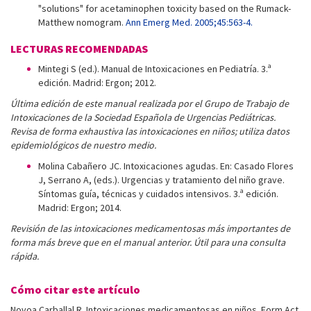
"solutions" for acetaminophen toxicity based on the Rumack-
Matthew nomogram.
Ann Emerg Med. 2005;45:563-4.
LECTURAS RECOMENDADAS
Mintegi S (ed.). Manual de Intoxicaciones en Pediatría. 3.ª
edición. Madrid: Ergon; 2012.
Última edición de este manual realizada por el Grupo de Trabajo de
Intoxicaciones de la Sociedad Española de Urgencias Pediátricas.
Revisa de forma exhaustiva las intoxicaciones en niños; utiliza datos
epidemiológicos de nuestro medio.
Molina Cabañero JC. Intoxicaciones agudas. En: Casado Flores
J, Serrano A, (eds.). Urgencias y tratamiento del niño grave.
Síntomas guía, técnicas y cuidados intensivos. 3.ª edición.
Madrid: Ergon; 2014.
Revisión de las intoxicaciones medicamentosas más importantes de
forma más breve que en el manual anterior. Útil para una consulta
rápida.
Cómo citar este artículo
Novoa Carballal R. Intoxicaciones medicamentosas en niños. Form Act