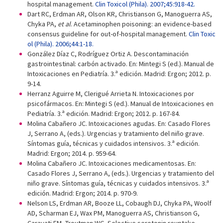
hospital management.
Clin Toxicol (Phila). 2007;45:918-42.
Dart RC, Erdman AR, Olson KR, Christianson G, Manoguerra AS,
Chyka PA,
et al
. Acetaminophen poisoning: an evidence-based
consensus guideline for out-of-hospital management.
Clin Toxic
ol (Phila). 2006;44:1-18.
González Díaz C, Rodríguez Ortiz A. Descontaminación
gastrointestinal: carbón activado. En: Mintegi S (ed.). Manual de
Intoxicaciones en Pediatría. 3.ª edición. Madrid: Ergon; 2012. p.
9-14.
Herranz Aguirre M, Clerigué Arrieta N. Intoxicaciones por
psicofármacos. En: Mintegi S (ed.). Manual de Intoxicaciones en
Pediatría. 3.ª edición. Madrid: Ergon; 2012. p. 167-84.
Molina Cabañero JC. Intoxicaciones agudas. En: Casado Flores
J, Serrano A, (eds.). Urgencias y tratamiento del niño grave.
Síntomas guía, técnicas y cuidados intensivos. 3.ª edición.
Madrid: Ergon; 2014. p. 959-64.
Molina Cabañero JC. Intoxicaciones medicamentosas. En:
Casado Flores J, Serrano A, (eds.). Urgencias y tratamiento del
niño grave. Síntomas guía, técnicas y cuidados intensivos. 3.ª
edición. Madrid: Ergon; 2014. p. 970-9.
Nelson LS, Erdman AR, Booze LL, Cobaugh DJ, Chyka PA, Woolf
AD, Scharman EJ, Wax PM, Manoguerra AS, Christianson G,