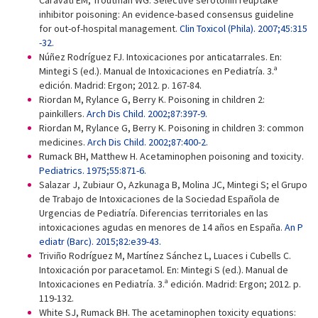
Caravati EM, Troutman WG. Selective serotonin reuptake
inhibitor poisoning: An evidence-based consensus guideline
for out-of-hospital management.
Clin Toxicol (Phila). 2007;45:315
-32.
Núñez Rodríguez FJ. Intoxicaciones por anticatarrales. En:
Mintegi S (ed.). Manual de Intoxicaciones en Pediatría. 3.ª
edición. Madrid: Ergon; 2012. p. 167-84.
Riordan M, Rylance G, Berry K. Poisoning in children 2:
painkillers.
Arch Dis Child. 2002;87:397-9.
Riordan M, Rylance G, Berry K. Poisoning in children 3: common
medicines.
Arch Dis Child. 2002;87:400-2.
Rumack BH, Matthew H. Acetaminophen poisoning and toxicity.
Pediatrics. 1975;55:871-6.
Salazar J, Zubiaur O, Azkunaga B, Molina JC, Mintegi S; el Grupo
de Trabajo de Intoxicaciones de la Sociedad Española de
Urgencias de Pediatría. Diferencias territoriales en las
intoxicaciones agudas en menores de 14 años en España.
An P
ediatr (Barc). 2015;82:e39-43.
Triviño Rodríguez M, Martínez Sánchez L, Luaces i Cubells C.
Intoxicación por paracetamol. En: Mintegi S (ed.). Manual de
Intoxicaciones en Pediatría. 3.ª edición. Madrid: Ergon; 2012. p.
119-132.
White SJ, Rumack BH. The acetaminophen toxicity equations: