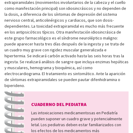
extrapiramidales (movimientos involuntarios de la cabeza y el cuello
como manifestación principal) son idiosincrásicos y no dependen de
la dosis, a diferencia de los síntomas de depresión del sistema
nervioso central, anticolinérgicos y cardiacos, que son dosis-
dependientes. La toxicidad extrapiramidal es mucho más frecuente
en los antipsicóticos típicos. Otra manifestación idiosincrásica de
este grupo farmacológico es el síndrome neuroléptico maligno:
puede aparecer hasta tres días después de la ingesta y se trata de
un cuadro muy grave con rigidez muscular generalizada e
hipertermia. Se indicará carbón activado hasta las seis horas tras la
ingesta. Se realizará análisis de sangre que incluya enzimas hepáticas
y musculares, hemograma y bioquímica, así como
electrocardiograma. El tratamiento es sintomático. Ante la aparición
de síntomas extrapiramidales se pueden pautar difenhidramina o
biperideno.
CUADERNO DEL PEDIATRA
Las intoxicaciones medicamentosas en Pediatría
pueden suponer un cuadro grave y potencialmente
letal. Los pediatras deben estar familiarizados con
los efectos de los medicamentos más