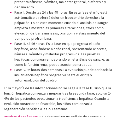
presenta náuseas, vómitos, malestar general, diaforesis y
decaimiento.
Fase II. Desde las 24 a las 48 horas. En esta fase el niño está
asintomático o referirá dolor en hipocondrio derecho a la
palpación. Es en este momento cuando el análisis de sangre
empieza a mostrar las primeras alteraciones, tales como
elevación de transaminasas, bilirrubina y alargamiento del
tiempo de protrombina.
Fase III. 48-96 horas. Es la fase en que progresa el daño
hepático, asociándose a daño renal, presentando anorexia,
náuseas, vómitos y malestar progresivos. Las pruebas
hepáticas continúan empeorando en el análisis de sangre, así
como la función renal; puede asociar pancreatitis.
Fase IV. 96 horas-dos semanas. La evolución puede ser hacia la
insuficiencia hepática progresiva hasta el
exitus
o
autorresolución del cuadro.
En la mayoría de las intoxicaciones no se llega a la fase III, sino que la
función hepática comienza a mejorar tras la segunda fase; solo un 2-
4% de los pacientes evolucionan a insuficiencia hepática. Cuando la
evolución posterior es favorable, los niños comienzan la
regeneración hepática a las 2-3 semanas.
Pruebas diagnósticas.
Se debe realizar un análisis de sangre que