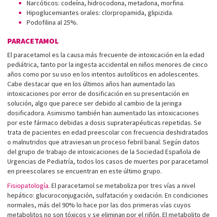
Narcóticos: codeína, hidrocodona, metadona, morfina.
Hipoglucemiantes orales: clorpropamida, glipizida.
Podofilina al 25%.
PARACETAMOL
El paracetamol es la causa más frecuente de intoxicación en la edad
pediátrica, tanto por la ingesta accidental en niños menores de cinco
años como por su uso en los intentos autolíticos en adolescentes.
Cabe destacar que en los últimos años han aumentado las
intoxicaciones por error de dosificación en su presentación en
solución, algo que parece ser debido al cambio de la jeringa
dosificadora. Asimismo también han aumentado las intoxicaciones
por este fármaco debidas a dosis supraterapéuticas repetidas. Se
trata de pacientes en edad preescolar con frecuencia deshidratados
o malnutridos que atraviesan un proceso febril banal. Según datos
del grupo de trabajo de intoxicaciones de la Sociedad Española de
Urgencias de Pediatría, todos los casos de muertes por paracetamol
en preescolares se encuentran en este último grupo.
Fisiopatología.
El paracetamol se metaboliza por tres vías a nivel
hepático: glucuroconjugación, sulfatación y oxidación. En condiciones
normales, más del 90% lo hace por las dos primeras vías cuyos
metabolitos no son tóxicos y se eliminan por el riñón. El metabolito de