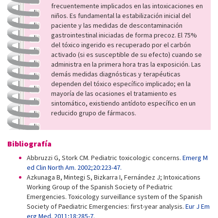
frecuentemente implicados en las intoxicaciones en
niños. Es fundamental la estabilización inicial del
paciente y las medidas de descontaminación
gastrointestinal iniciadas de forma precoz. El 75%
del tóxico ingerido es recuperado por el carbón
activado (si es susceptible de su efecto) cuando se
administra en la primera hora tras la exposición. Las
demás medidas diagnósticas y terapéuticas
dependen del tóxico específico implicado; en la
mayoría de las ocasiones el tratamiento es
sintomático, existiendo antídoto específico en un
reducido grupo de fármacos.
Bibliografía
Abbruzzi G, Stork CM. Pediatric toxicologic concerns.
Emerg M
ed Clin North Am. 2002;20:223-47.
Azkunaga B, Mintegi S, Bizkarra I, Fernández J; Intoxications
Working Group of the Spanish Society of Pediatric
Emergencies. Toxicology surveillance system of the Spanish
Society of Paediatric Emergencies: first-year analysis.
Eur J Em
erg Med. 2011;18:285-7.