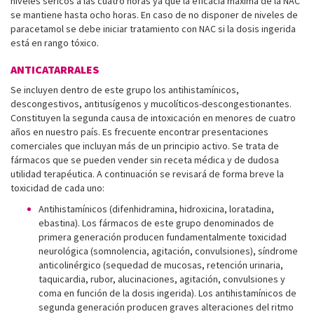
niveles séricos a las cuatro horas ya que la eficacia máxima de la NAC
se mantiene hasta ocho horas. En caso de no disponer de niveles de
paracetamol se debe iniciar tratamiento con NAC si la dosis ingerida
está en rango tóxico.
ANTICATARRALES
Se incluyen dentro de este grupo los antihistamínicos,
descongestivos, antitusígenos y mucolíticos-descongestionantes.
Constituyen la segunda causa de intoxicación en menores de cuatro
años en nuestro país. Es frecuente encontrar presentaciones
comerciales que incluyan más de un principio activo. Se trata de
fármacos que se pueden vender sin receta médica y de dudosa
utilidad terapéutica. A continuación se revisará de forma breve la
toxicidad de cada uno:
Antihistamínicos (difenhidramina, hidroxicina, loratadina,
ebastina). Los fármacos de este grupo denominados de
primera generación producen fundamentalmente toxicidad
neurológica (somnolencia, agitación, convulsiones), síndrome
anticolinérgico (sequedad de mucosas, retención urinaria,
taquicardia, rubor, alucinaciones, agitación, convulsiones y
coma en función de la dosis ingerida). Los antihistamínicos de
segunda generación producen graves alteraciones del ritmo