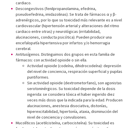
cardiaco.
Descongestivos (fenilpropanolamina, efedrina,
pseudoefedrina, imidazolinas). Se trata de fármacos α y β-
adrenérgicos, por lo que su toxicidad más relevante es a nivel
cardiovascular (hipertensión arterial y alteraciones del ritmo
cardiaco entre otras) y neurológicas (irritabilidad,
alucinaciones, conducta psicótica). Pueden producir una
encefalopatía hipertensiva por infartos y/o hemorragia
cerebral.
Antitusígenos. Distinguimos dos grupos en esta familia de
fármacos: con actividad opioide o sin ella.
Actividad opioide (codeína, dihidrocodeína): depresión
del nivel de conciencia, respiración superficial y pupilas
puntiformes.
Sin actividad opioide (dextrometorfano), son agonistas
serotoninérgicos. Su toxicidad depende de la dosis
ingerida: se considera tóxica el haber ingerido diez
veces más dosis que la indicada para la edad. Producen
alucinaciones, anestesia disociativa, distonías,
hiperexcitabilidad, hipertonía, ataxia, disminución del
nivel de conciencia y convulsiones.
Mucolíticos (acetilcisteína, carbocisteína). Su toxicidad es