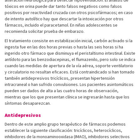
alteración neurológica para detectar hipoventilación. El análisis de
tóxicos en orina puede dar tanto falsos negativos como falsos
positivos por reactividad cruzada con otros psicofármacos; en caso
de intento autolítico hay que descartar la intoxicación por otros
fármacos, incluido el paracetamol. En niñas adolescentes se
recomienda solicitar prueba de embarazo.
El tratamiento consiste en estabilización inicial, carbón activado si la
ingesta fue en las dos horas previas o hasta las seis horas si ha
ingerido otro fármaco que disminuya el peristaltismo intestinal. Existe
antídoto para las benzodiacepinas, el flumazenilo, pero solo se indica
cuando las medidas de apertura de la vía aérea, soporte ventilatorio
y circulatorio no resultan eficaces. Está contraindicado si han tomado
también antidepresivos tricíclicos, presentan hipertensión
intracraneal o han sufrido convulsiones. Los pacientes asintomáticos
pueden ser dados de alta a las cuatro horas de observación,
mientras que los que presentan clínica se ingresarán hasta que los
síntomas desaparezcan.
Antidepresivos
Dentro de este amplio grupo terapéutico de fármacos podemos
establecer la siguiente clasificación: tricíclicos, heterocíclicos,
inhibidores de la monoaminooxidasa (IMAO), inhibidores selectivos