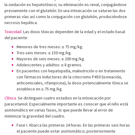
la oxidación es hepatotóxico; su eliminación es renal, conjugándose
previamente con el glutatión. En una intoxicación se saturan las dos
primeras vías así como la conjugación con glutatión, produciéndose
necrosis hepática.
Toxicidad.
Las dosis tóxicas dependen de la edad y el estado basal
del paciente:
Menores de tres meses: ≥ 75 mg/kg.
Tres-seis meses: ≥ 150 mg/kg.
Mayores de seis meses: ≥ 200 mg/kg.
Adolescentes y adultos: ≥ 8 gramos.
En pacientes con hepatopatía, malnutrición o en tratamiento
con fármacos inductores de la citocromo P450 (isoniacida,
anticomiciales, rifampicina), la dosis potencialmente tóxica se
establece en ≥ 75 mg/kg.
Clínica.
Se distinguen cuatro estadios en la intoxicación por
paracetamol. Especialmente importante es conocer que el niño está
asintomático en varias fases, lo que puede llevar al error de
minimizar la gravedad del cuadro.
Fase I. Abarca las primeras 24 horas. En las primeras seis horas
el paciente puede estar asintomático; posteriormente