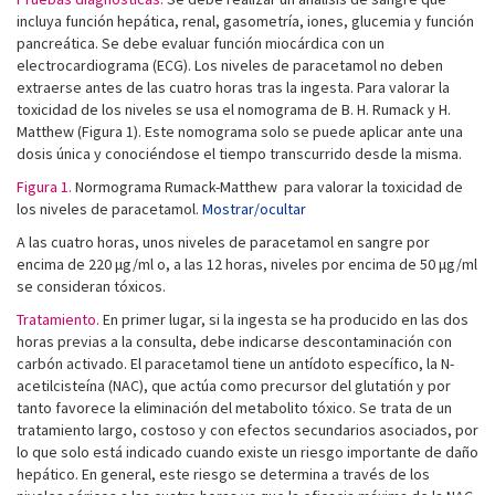
incluya función hepática, renal, gasometría, iones, glucemia y función
pancreática. Se debe evaluar función miocárdica con un
electrocardiograma (ECG). Los niveles de paracetamol no deben
extraerse antes de las cuatro horas tras la ingesta. Para valorar la
toxicidad de los niveles se usa el nomograma de B. H. Rumack y H.
Matthew (Figura 1). Este nomograma solo se puede aplicar ante una
dosis única y conociéndose el tiempo transcurrido desde la misma.
Figura 1.
Normograma Rumack-Matthew para valorar la toxicidad de
los niveles de paracetamol.
Mostrar/ocultar
A las cuatro horas, unos niveles de paracetamol en sangre por
encima de 220 μg/ml o, a las 12 horas, niveles por encima de 50 μg/ml
se consideran tóxicos.
Tratamiento.
En primer lugar, si la ingesta se ha producido en las dos
horas previas a la consulta, debe indicarse descontaminación con
carbón activado. El paracetamol tiene un antídoto específico, la N-
acetilcisteína (NAC), que actúa como precursor del glutatión y por
tanto favorece la eliminación del metabolito tóxico. Se trata de un
tratamiento largo, costoso y con efectos secundarios asociados, por
lo que solo está indicado cuando existe un riesgo importante de daño
hepático. En general, este riesgo se determina a través de los