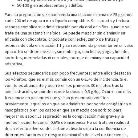
50-100 g en adolescentes y adultos.
Para su preparación se recomienda una dilución mínima de 25 gramos
cada 200 ml de agua u otro líquido compatible. Su aspecto y textura
arenosa complica su administración por vía oral en niños, aunque se
trate de una sustancia insípida. Se puede mezclar sin disminuir su
eficacia con chocolate, chocolate con leche, zumo de frutas y
bebidas de cola en relación 1:1 y se recomienda presentar en un vaso
opaco. No se debe mezclar, sin embargo, con leche, yogur, helado,
sorbetes, mermeladas ni cereales, porque disminuye su capacidad
adsortiva.
Sus efectos secundarios son poco frecuentes; entre ellos destacan
los vómitos, que es el más común con un 6-25% de incidencia. Si el
vómito es abundante y ocurre en los primeros 30 minutos tras la
administración, se puede repetir la dosis a 0,5 g/kg. Ocurre con más
frecuencia en pacientes que ya han presentado vómitos
previamente, aquellos en que se administra por sonda orogástrica o
nasogástrica o en los casos en que se mezcla con sorbitol para
mejorar su sabor. La aspiración es la complicación más grave y la
menos frecuente con un 0,6% de incidencia. No se trata en realidad
de un efecto adverso del carbón activado sino a la confluencia de
diferentes factores de riesgo: disminución del nivel de conciencia,