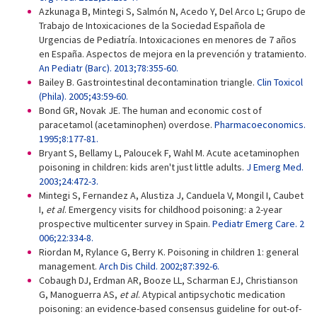
Azkunaga B, Mintegi S, Salmón N, Acedo Y, Del Arco L; Grupo de
Trabajo de Intoxicaciones de la Sociedad Española de
Urgencias de Pediatría. Intoxicaciones en menores de 7 años
en España. Aspectos de mejora en la prevención y tratamiento.
An Pediatr (Barc). 2013;78:355-60.
Bailey B. Gastrointestinal decontamination triangle.
Clin Toxicol
(Phila). 2005;43:59-60.
Bond GR, Novak JE. The human and economic cost of
paracetamol (acetaminophen) overdose.
Pharmacoeconomics.
1995;8:177-81.
Bryant S, Bellamy L, Paloucek F, Wahl M. Acute acetaminophen
poisoning in children: kids aren't just little adults.
J Emerg Med.
2003;24:472-3.
Mintegi S, Fernandez A, Alustiza J, Canduela V, Mongil I, Caubet
I,
et al
. Emergency visits for childhood poisoning: a 2-year
prospective multicenter survey in Spain.
Pediatr Emerg Care. 2
006;22:334-8.
Riordan M, Rylance G, Berry K. Poisoning in children 1: general
management.
Arch Dis Child. 2002;87:392-6.
Cobaugh DJ, Erdman AR, Booze LL, Scharman EJ, Christianson
G, Manoguerra AS,
et al
. Atypical antipsychotic medication
poisoning: an evidence-based consensus guideline for out-of-