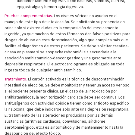
fundamentalmente digestiva con náuseas, vómitos, diarrea,
epigastralgia y hemorragia digestiva.
Pruebas complementarias.
Los niveles séricos no ayudan en el
manejo de este tipo de intoxicación. Se solicitarán su presencia en
orina solo si existen dudas en la composición del medicamento
ingerido, ya que muchos de estos fármacos dan falsos positivos para
drogas de abuso en esta determinación, algo que complica más que
facilita el diagnóstico de estos pacientes. Se debe solicitar creatina-
cinasa en plasma si se sospecha rabdomiólisis secundaria a la
asociación antihistamínico-descongestivo y una gasometría ante
depresión respiratoria. El electrocardiograma es obligado en toda
ingesta tóxica de cualquier antihistamínico.
Tratamiento.
El carbón activado es la técnica de descontaminación
intestinal de elección. Se debe monitorizar y tener un acceso venoso
si el paciente presenta clínica. En el caso de la intoxicación por
antihistamínicos, la monitorización cardiaca debe ser continua. Los
antitusígenos con actividad opioide tienen como antídoto específico
la naloxona, que debe indicarse solo ante una depresión respiratoria.
El tratamiento de las alteraciones producidas por las demás
sustancias (arritmias cardiacas, convulsiones, síndrome
serotoninérgico, etc.) es sintomático y de mantenimiento hasta la
desaparición del efecto tóxico.