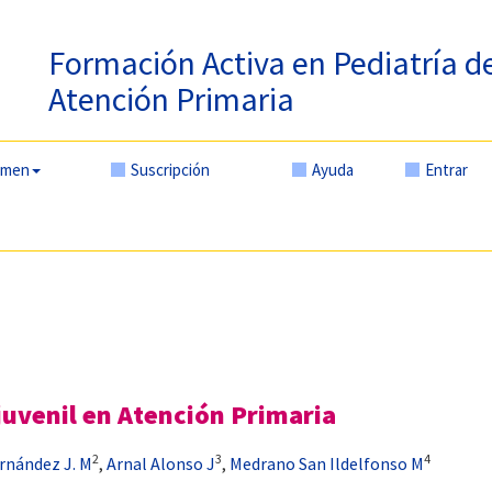
Formación Activa en Pediatría d
Atención Primaria
amen
Suscripción
Ayuda
Entrar
 juvenil en Atención Primaria
2
3
4
rnández J. M
,
Arnal Alonso J
,
Medrano San Ildelfonso M