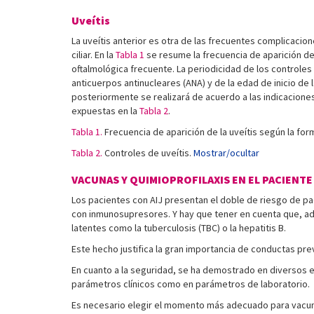
Uveítis
La uveítis anterior es otra de las frecuentes complicacion
ciliar. En la
Tabla 1
se resume la frecuencia de aparición de u
oftalmológica frecuente. La periodicidad de los controles
anticuerpos antinucleares (ANA) y de la edad de inicio de
posteriormente se realizará de acuerdo a las indicaciones
expuestas en la
Tabla 2
.
Tabla 1.
Frecuencia de aparición de la uveítis según la fo
Tabla 2.
Controles de uveítis.
Mostrar/ocultar
VACUNAS Y QUIMIOPROFILAXIS EN EL PACIENTE
Los pacientes con AIJ presentan el doble de riesgo de pad
con inmunosupresores. Y hay que tener en cuenta que, ad
latentes como la tuberculosis (TBC) o la hepatitis B.
Este hecho justifica la gran importancia de conductas pre
En cuanto a la seguridad, se ha demostrado en diversos 
parámetros clínicos como en parámetros de laboratorio.
Es necesario elegir el momento más adecuado para vacun