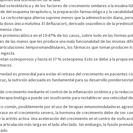
d osteoblástica y de los factores de crecimiento similares a la insulina I
nde del esquema terapéutico, la preparación farmacológica y la variabilida
 La corticoterapia alterna suprime menos que la administración diaria, pe
la dosis única matutina. El deflazacort, derivado oxazolínico de la prednis
 menos claro.
 proteinocalórica en el 19-47% de los casos, sobre todo en las formas poli
nes de las manos que les produce una mala funcionalidad de las mismas difi
as articulaciones temporomandibulares, los fármacos que toman producen tr
 ingesta.
tan osteoporosis y hasta el 37 % osteopenia. Esto se debe a la propia enfe
rmacos.
rmedad es primordial para evitar el retraso del crecimiento en pacientes co
caz, la nutrición adecuada es fundamental para su desarrollo ponderoestatu
e crecimiento mediante el control de la inflamación sistémica y la reducc
 terapia biológica puede ser insuficiente para restablecer una velocidad d
poco común, posiblemente por el uso de terapias inmunomoduladoras agres
aso en el crecimiento severo, la hormona de crecimiento debe de ser cons
 artritis activa. Una aceleración del crecimiento en el centro de osificaci
 articulación más larga en el lado afectado. Sin embargo, la fusión prematu
tado.