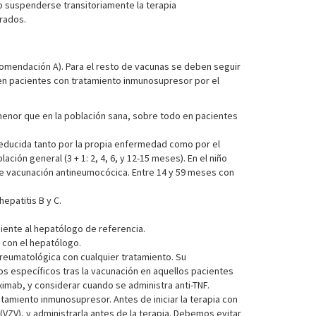
o suspenderse transitoriamente la terapia
rados.
omendación A). Para el resto de vacunas se deben seguir
 en pacientes con tratamiento inmunosupresor por el
menor que en la población sana, sobre todo en pacientes
reducida tanto por la propia enfermedad como por el
ón general (3 + 1: 2, 4, 6, y 12-15 meses). En el niño
e vacunación antineumocócica. Entre 14 y 59 meses con
hepatitis B y C.
ciente al hepatólogo de referencia.
o con el hepatólogo.
reumatológica con cualquier tratamiento. Su
s específicos tras la vacunación en aquellos pacientes
imab, y considerar cuando se administra anti-TNF.
amiento inmunosupresor. Antes de iniciar la terapia con
(VZV), y administrarla antes de la terapia. Debemos evitar