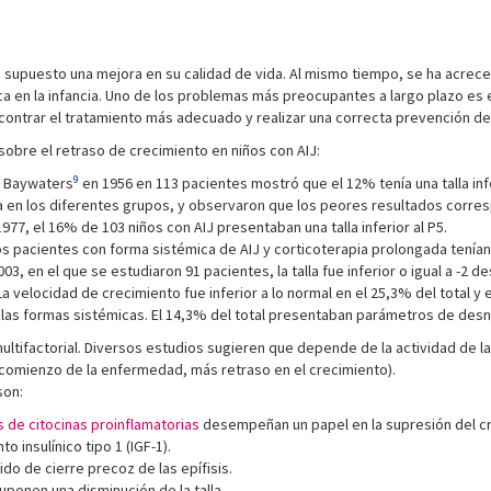
ha supuesto una mejora en su calidad de vida. Al mismo tiempo, se ha acrec
a en la infancia. Uno de los problemas más preocupantes a largo plazo es e
contrar el tratamiento más adecuado y realizar una correcta prevención de
obre el retraso de crecimiento en niños con AIJ:
9
 y Baywaters
en 1956 en 113 pacientes mostró que el 12% tenía una talla infer
 en los diferentes grupos, y observaron que los peores resultados corres
977, el 16% de 103 niños con AIJ presentaban una talla inferior al P5.
 pacientes con forma sistémica de AIJ y corticoterapia prolongada tenían u
03, en el que se estudiaron 91 pacientes, la talla fue inferior o igual a -2 
 velocidad de crecimiento fue inferior a lo normal en el 25,3% del total y e
e las formas sistémicas. El 14,3% del total presentaban parámetros de desnu
multifactorial. Diversos estudios sugieren que depende de la actividad de 
comienzo de la enfermedad, más retraso en el crecimiento).
son:
s de citocinas proinflamatorias
desempeñan un papel en la supresión del cr
o insulínico tipo 1 (IGF-1).
o de cierre precoz de las epífisis.
uponen una disminución de la talla.