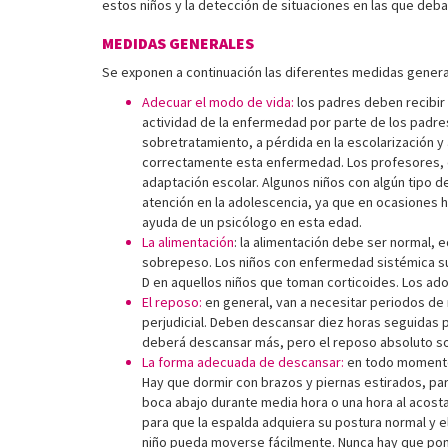
estos niños y la detección de situaciones en las que deb
MEDIDAS GENERALES
Se exponen a continuación las diferentes medidas general
Adecuar el modo de vida:
los padres deben recibir 
actividad de la enfermedad por parte de los padres
sobretratamiento, a pérdida en la escolarización y
correctamente esta enfermedad. Los profesores, el
adaptación escolar. Algunos niños con algún tipo de
atención en la adolescencia, ya que en ocasiones h
ayuda de un psicólogo en esta edad.
La alimentación
: la alimentación debe ser normal, e
sobrepeso. Los niños con enfermedad sistémica su
D en aquellos niños que toman corticoides. Los ad
El reposo:
en general, van a necesitar periodos d
perjudicial. Deben descansar diez horas seguidas p
deberá descansar más, pero el reposo absoluto sol
La forma adecuada de descansar:
en todo momento h
Hay que dormir con brazos y piernas estirados, par
boca abajo durante media hora o una hora al acost
para que la espalda adquiera su postura normal y el
niño pueda moverse fácilmente. Nunca hay que pone