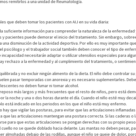
amos remitirlos a una unidad de Reumatología.
es que deben tomar los pacientes con AIJ en su vida diaria:
la suficiente información para comprender la naturaleza de la enfermedad 
 y pacientes puede demorar el inicio del tratamiento. Sin embargo, sobree
 a una disminución de la actividad deportiva. Por ello es muy importante q
 psicólogo y el trabajador social también deben conocer el tipo de enfer
 incapacidad necesitarán adaptar o utilizar utensilios especiales para algun
ay rechazo a la enfermedad y al cumplimiento del tratamiento, o sentimient
quilibrada y no excluir ningún alimento de la dieta. El niño debe controlar 
elen pasar temporadas con anorexia y es necesario suplementarles. Debemo
olescentes no deben fumar ni tomar alcohol.
e reposo más largos y más frecuentes que el resto de niños, pero está d
or la noche y una o dos horas durante el día. Cuando el niño esté muy deca
o está indicado en los periodos en los que el niño está muy enfermo.
ay que vigilar las posturas, para evitar que las articulaciones inflamadas
a que las articulaciones mantengan una postura correcta. Si las caderas o 
arse para que estas articulaciones se pongan derechas con su propio peso
 cuello no se quede doblado hacia delante. Las mantas no deben pesar, para 
r almohadas debajo de las rodillas, aunque el niño se queje de dolor, po