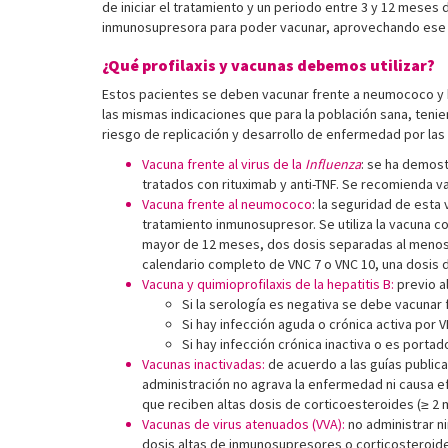
de iniciar el tratamiento y un periodo entre 3 y 12 mese
inmunosupresora para poder vacunar, aprovechando ese 
¿Qué profilaxis y vacunas debemos utilizar?
Estos pacientes se deben vacunar frente a neumococo y h
las mismas indicaciones que para la población sana, teni
riesgo de replicación y desarrollo de enfermedad por las
Vacuna frente al virus de la
Influenza
: se ha demost
tratados con rituximab y anti-TNF. Se recomienda v
Vacuna frente al neumococo
: la seguridad de esta
tratamiento inmunosupresor. Se utiliza la vacuna co
mayor de 12 meses, dos dosis separadas al menos 
calendario completo de VNC 7 o VNC 10, una dosis d
Vacuna y quimioprofilaxis de la hepatitis B:
previo a
Si la serología es negativa se debe vacunar f
Si hay infección aguda o crónica activa por 
Si hay infección crónica inactiva o es porta
Vacunas inactivadas:
de acuerdo a las guías public
administración no agrava la enfermedad ni causa e
que reciben altas dosis de corticoesteroides (≥ 2 
Vacunas de virus atenuados (VVA):
no administrar n
dosis altas de inmunosupresores o corticosteroides 