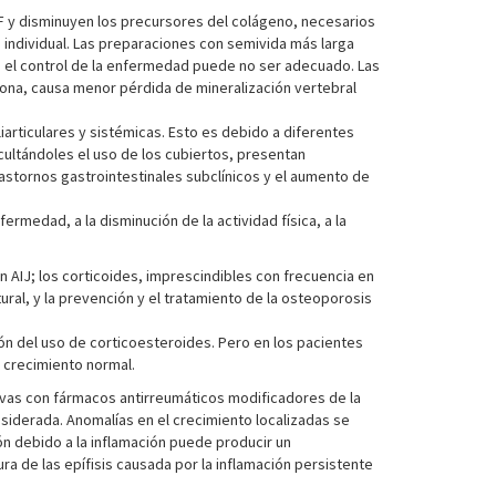
GF y disminuyen los precursores del colágeno, necesarios
d individual. Las preparaciones con semivida más larga
ro el control de la enfermedad puede no ser adecuado. Las
olona, causa menor pérdida de mineralización vertebral
articulares y sistémicas. Esto es debido a diferentes
cultándoles el uso de los cubiertos, presentan
astornos gastrointestinales subclínicos y el aumento de
rmedad, a la disminución de la actividad física, a la
n AIJ; los corticoides, imprescindibles con frecuencia en
ral, y la prevención y el tratamiento de la osteoporosis
ión del uso de corticoesteroides. Pero en los pacientes
e crecimiento normal.
ivas con fármacos antirreumáticos modificadores de la
iderada. Anomalías en el crecimiento localizadas se
ón debido a la inflamación puede producir un
ra de las epífisis causada por la inflamación persistente