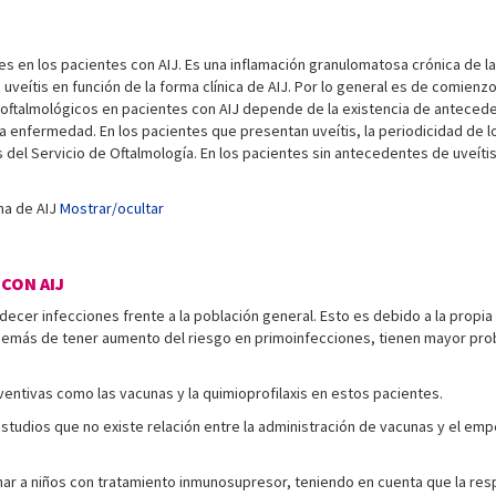
es en los pacientes con AIJ. Es una inflamación granulomatosa crónica de la 
veítis en función de la forma clínica de AIJ. Por lo general es de comienzo i
 oftalmológicos en pacientes con AIJ depende de la existencia de antecedent
 la enfermedad. En los pacientes que presentan uveítis, la periodicidad de 
 del Servicio de Oftalmología. En los pacientes sin antecedentes de uveíti
rma de AIJ
Mostrar/ocultar
 CON AIJ
ecer infecciones frente a la población general. Esto es debido a la propia
emás de tener aumento del riesgo en primoinfecciones, tienen mayor proba
ventivas como las vacunas y la quimioprofilaxis en estos pacientes.
estudios que no existe relación entre la administración de vacunas y el e
ar a niños con tratamiento inmunosupresor, teniendo en cuenta que la re