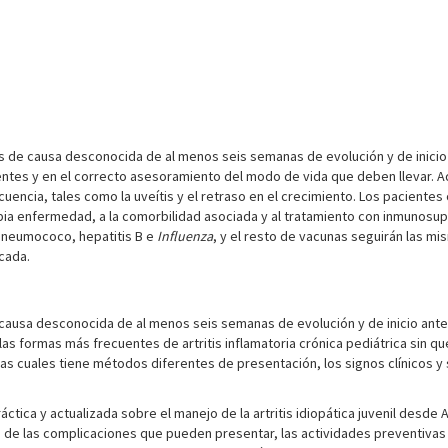
rtritis de causa desconocida de al menos seis semanas de evolución y de inici
entes y en el correcto asesoramiento del modo de vida que deben llevar. 
uencia, tales como la uveítis y el retraso en el crecimiento. Los paciente
opia enfermedad, a la comorbilidad asociada y al tratamiento con inmunosu
 neumococo, hepatitis B e
Influenza
, y el resto de vacunas seguirán las mi
cada.
is de causa desconocida de al menos seis semanas de evolución y de inicio an
as formas más frecuentes de artritis inflamatoria crónica pediátrica sin q
as cuales tiene métodos diferentes de presentación, los signos clínicos y
ráctica y actualizada sobre el manejo de la artritis idiopática juvenil desde
o de las complicaciones que pueden presentar, las actividades preventivas