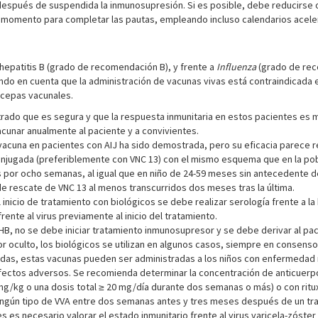
s después de suspendida la inmunosupresión. Si es posible, debe reducirse 
momento para completar las pautas, empleando incluso calendarios acele
epatitis B (grado de recomendación B), y frente a
Influenza
(grado de rec
endo en cuenta que la administración de vacunas vivas está contraindicada
 cepas vacunales.
rado que es segura y que la respuesta inmunitaria en estos pacientes es 
acunar anualmente al paciente y a convivientes.
 vacuna en pacientes con AIJ ha sido demostrada, pero su eficacia parece 
njugada (preferiblemente con VNC 13) con el mismo esquema que en la poblaci
por ocho semanas, al igual que en niño de 24-59 meses sin antecedente d
e rescate de VNC 13 al menos transcurridos dos meses tras la última.
l inicio de tratamiento con biológicos se debe realizar serología frente a la 
rente al virus previamente al inicio del tratamiento.
VHB, no se debe iniciar tratamiento inmunosupresor y se debe derivar al pa
dor oculto, los biológicos se utilizan en algunos casos, siempre en consens
adas, estas vacunas pueden ser administradas a los niños con enfermedad 
fectos adversos. Se recomienda determinar la concentración de anticuerpo
mg/kg o una dosis total ≥ 20 mg/día durante dos semanas o más) o con ritux
ingún tipo de VVA entre dos semanas antes y tres meses después de un trat
es necesario valorar el estado inmunitario frente al virus varicela-zóster 