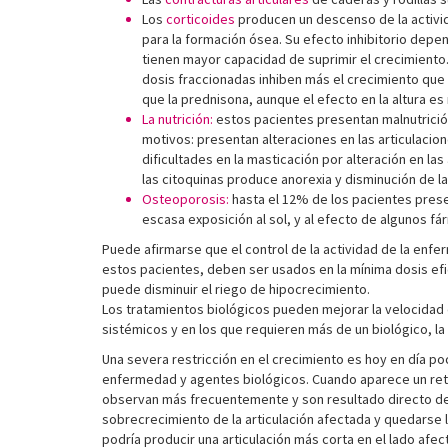
Los
corticoides
producen un descenso de la activida
para la formación ósea. Su efecto inhibitorio depe
tienen mayor capacidad de suprimir el crecimiento.
dosis fraccionadas inhiben más el crecimiento que 
que la prednisona, aunque el efecto en la altura es
La nutrición:
estos pacientes presentan malnutrición
motivos: presentan alteraciones en las articulacio
dificultades en la masticación por alteración en l
las citoquinas produce anorexia y disminución de la
Osteoporosis:
hasta el 12% de los pacientes presen
escasa exposición al sol, y al efecto de algunos fá
Puede afirmarse que el control de la actividad de la enfe
estos pacientes, deben ser usados en la mínima dosis efi
puede disminuir el riego de hipocrecimiento.
Los tratamientos biológicos pueden mejorar la velocidad d
sistémicos y en los que requieren más de un biológico, la
Una severa restricción en el crecimiento es hoy en día 
enfermedad y agentes biológicos. Cuando aparece un retr
observan más frecuentemente y son resultado directo de la
sobrecrecimiento de la articulación afectada y quedarse la
podría producir una articulación más corta en el lado afec