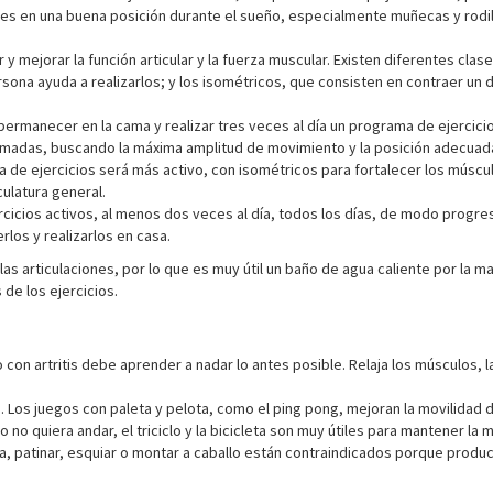
es en una buena posición durante el sueño, especialmente muñecas y rodillas
mejorar la función articular y la fuerza muscular. Existen diferentes clases
persona ayuda a realizarlos; y los isométricos, que consisten en contraer
ermanecer en la cama y realizar tres veces al día un programa de ejercici
nflamadas, buscando la máxima amplitud de movimiento y la posición adecuad
a de ejercicios será más activo, con isométricos para fortalecer los múscu
ulatura general.
ios activos, al menos dos veces al día, todos los días, de modo progresivo y
rlos y realizarlos en casa.
de las articulaciones, por lo que es muy útil un baño de agua caliente por la
 de los ejercicios.
ño con artritis debe aprender a nadar lo antes posible. Relaja los músculos,
s. Los juegos con paleta y pelota, como el ping pong, mejoran la movilidad 
o no quiera andar, el triciclo y la bicicleta son muy útiles para mantener la m
a, patinar, esquiar o montar a caballo están contraindicados porque produc