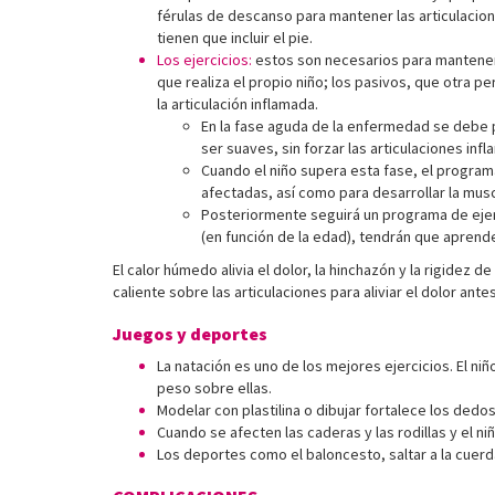
férulas de descanso para mantener las articulacion
tienen que incluir el pie.
Los ejercicios:
estos son necesarios para mantener y 
que realiza el propio niño; los pasivos, que otra 
la articulación inflamada.
En la fase aguda de la enfermedad se debe p
ser suaves, sin forzar las articulaciones i
Cuando el niño supera esta fase, el program
afectadas, así como para desarrollar la musc
Posteriormente seguirá un programa de ejercic
(en función de la edad), tendrán que aprende
El calor húmedo alivia el dolor, la hinchazón y la rigidez 
caliente sobre las articulaciones para aliviar el dolor antes
Juegos y deportes
La natación es uno de los mejores ejercicios. El ni
peso sobre ellas.
Modelar con plastilina o dibujar fortalece los dedo
Cuando se afecten las caderas y las rodillas y el niñ
Los deportes como el baloncesto, saltar a la cuerd