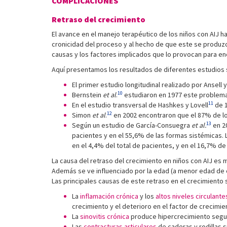
COMPLICACIONES
Retraso del crecimiento
El avance en el manejo terapéutico de los niños con AIJ 
cronicidad del proceso y al hecho de que este se produzc
causas y los factores implicados que lo provocan para en
Aquí presentamos los resultados de diferentes estudios s
El primer estudio longitudinal realizado por Ansell
10
Bernstein
et al
.
estudiaron en 1977 este problema
11
En el estudio transversal de Hashkes y Lovell
de 1
12
Simon
et al
.
en 2002 encontraron que el 87% de los
13
Según un estudio de García-Consuegra
et al.
en 20
pacientes y en el 55,6% de las formas sistémicas. La
en el 4,4% del total de pacientes, y en el 16,7% d
La causa del retraso del crecimiento en niños con AIJ es 
Además se ve influenciado por la edad (a menor edad de 
Las principales causas de este retraso en el crecimiento 
La
inflamación crónica
y los
altos niveles circulante
crecimiento y el deterioro en el factor de crecimient
La
sinovitis crónica
produce hipercrecimiento seguid
Las
contracturas articulares
de caderas y rodillas s