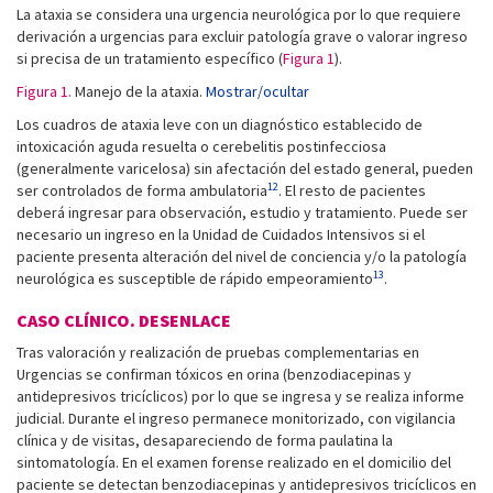
La ataxia se considera una urgencia neurológica por lo que requiere
derivación a urgencias para excluir patología grave o valorar ingreso
si precisa de un tratamiento específico (
Figura 1
).
Figura 1.
Manejo de la ataxia.
Mostrar/ocultar
Los cuadros de ataxia leve con un diagnóstico establecido de
intoxicación aguda resuelta o cerebelitis postinfecciosa
(generalmente varicelosa) sin afectación del estado general, pueden
12
ser controlados de forma ambulatoria
. El resto de pacientes
deberá ingresar para observación, estudio y tratamiento. Puede ser
necesario un ingreso en la Unidad de Cuidados Intensivos si el
paciente presenta alteración del nivel de conciencia y/o la patología
13
neurológica es susceptible de rápido empeoramiento
.
CASO CLÍNICO. DESENLACE
Tras valoración y realización de pruebas complementarias en
Urgencias se confirman tóxicos en orina (benzodiacepinas y
antidepresivos tricíclicos) por lo que se ingresa y se realiza informe
judicial. Durante el ingreso permanece monitorizado, con vigilancia
clínica y de visitas, desapareciendo de forma paulatina la
sintomatología. En el examen forense realizado en el domicilio del
paciente se detectan benzodiacepinas y antidepresivos tricíclicos en