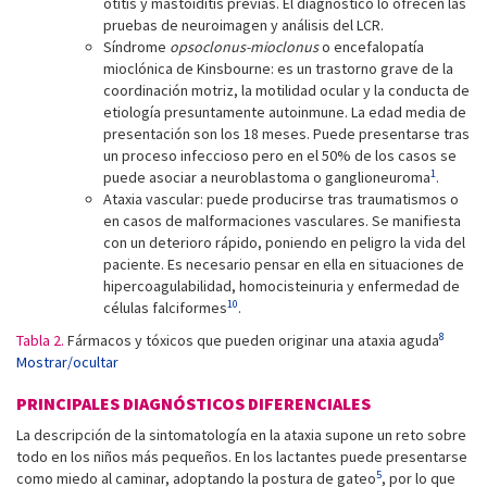
otitis y mastoiditis previas. El diagnóstico lo ofrecen las
pruebas de neuroimagen y análisis del LCR.
Síndrome
opsoclonus-mioclonus
o encefalopatía
mioclónica de Kinsbourne: es un trastorno grave de la
coordinación motriz, la motilidad ocular y la conducta de
etiología presuntamente autoinmune. La edad media de
presentación son los 18 meses. Puede presentarse tras
un proceso infeccioso pero en el 50% de los casos se
1
puede asociar a neuroblastoma o ganglioneuroma
.
Ataxia vascular: puede producirse tras traumatismos o
en casos de malformaciones vasculares. Se manifiesta
con un deterioro rápido, poniendo en peligro la vida del
paciente. Es necesario pensar en ella en situaciones de
hipercoagulabilidad, homocisteinuria y enfermedad de
10
células falciformes
.
8
Tabla 2.
Fármacos y tóxicos que pueden originar una ataxia aguda
Mostrar/ocultar
PRINCIPALES DIAGNÓSTICOS DIFERENCIALES
La descripción de la sintomatología en la ataxia supone un reto sobre
todo en los niños más pequeños. En los lactantes puede presentarse
5
como miedo al caminar, adoptando la postura de gateo
, por lo que