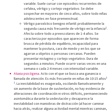
variable. Suele cursar con episodios recurrentes de
cefalea, vértigo y cortejo vegetativo. Se debe
sospechar en mayores de cinco años, sobre todo niñas
adolescentes en fase premenstrual.
Vértigo paroxístico benigno infantil: probablemente la
1
segunda causa más frecuente de vértigo en la infancia
.
Afecta sobre todo a preescolares de 1-4 años. Se
caracteriza por episodios que aparecen de forma
brusca de pérdida de equilibrio, incapacidad para
mantener la postura, cara de miedo y en los que se
agarran a objetos o personas cercanas. Pueden
presentar nistagmo y cortejo vegetativo. Dura de
segundos a minutos. Puede ocurrir varias veces en una
semana o cada 2-4 meses con intensidad variable.
Ataxia psicógena.
Acto con el que se busca una ganancia o
1
llamada de atención. Es más frecuente en niñas de 10-15 años
1
. La inestabilidad es exagerada, oscilando llamativamente y
sin aumento de la base de sustentación, no hay evidencia de
alteraciones de coordinación ni otros déficits, permaneciendo
asintomática durante la sedestación y desaparece la
inestabilidad con maniobras de distracción (al hacer caminar
hacia atrás, realizar alguna actividad mental mientras caminan,