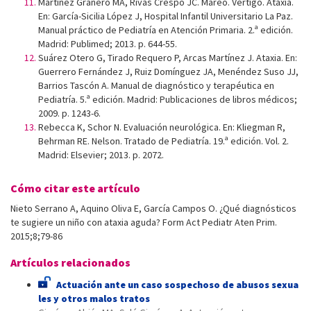
Martínez Granero MA, Rivas Crespo JC. Mareo. Vértigo. Ataxia.
En: García-Sicilia López J, Hospital Infantil Universitario La Paz.
Manual práctico de Pediatría en Atención Primaria. 2.ª edición.
Madrid: Publimed; 2013. p. 644-55.
Suárez Otero G, Tirado Requero P, Arcas Martínez J. Ataxia. En:
Guerrero Fernández J, Ruiz Domínguez JA, Menéndez Suso JJ,
Barrios Tascón A. Manual de diagnóstico y terapéutica en
Pediatría. 5.ª edición. Madrid: Publicaciones de libros médicos;
2009. p. 1243-6.
Rebecca K, Schor N. Evaluación neurológica. En: Kliegman R,
Behrman RE. Nelson. Tratado de Pediatría. 19.ª edición. Vol. 2.
Madrid: Elsevier; 2013. p. 2072.
Cómo citar este artículo
Nieto Serrano A, Aquino Oliva E, García Campos O. ¿Qué diagnósticos
te sugiere un niño con ataxia aguda? Form Act Pediatr Aten Prim.
2015;8;79-86
Artículos relacionados
Actuación ante un caso sospechoso de abusos sexua
les y otros malos tratos