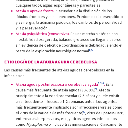
cualquier lado), algias espontáneas y parestesias.
Ataxia o apraxia frontal.
Secundaria a la disfunción de los
lóbulos frontales y sus conexiones. Predomina el desequilibrio
y asinergia, la adinamia psíquica, los cambios de personalidad
1
y la perseveración
.
Ataxia psiquiátrica (conversiva).
Es una marcha histérica con
inestabilidad exagerada, balaceo grotesco sin llegar a caerse
sin evidencia de déficit de coordinación ni debilidad, siendo el
1,5
resto de la exploración neurológica normal
.
ETIOLOGÍA DE LA ATAXIA AGUDA CEREBELOSA
Las causas más frecuentes de ataxias agudas cerebelosas en la
infancia son:
1
,
3
,
6
Ataxia aguda postinfecciosa o cerebelitis aguda
.
Es la
9
causa más frecuente de ataxia aguda (30-50%)
. Afecta
principalmente a la edad preescolar (2-5 años) y suele existir
un antecedente infeccioso 1-2 semanas antes. Los agentes
más frecuentemente implicados son infecciones virales como
6
el virus de la varicela (la más frecuente)
, virus de Epstein-Barr
,
enterovirus
,
herpes virus, etc.,y otros agentes infecciosos
como
Mycoplasma
o incluso tras inmunizaciones. Clínicamente