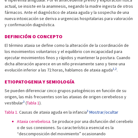
e hiperemia amigdalar. Por el antecedente previo y exploración física
actual, se insiste en la anamnesis, negando la madre ingesta de otros
fármacos. Ante el diagnóstico de ataxia aguda y la sospecha de una
nueva intoxicación se deriva a urgencias hospitalarias para valoración
y confirmación diagnóstica.
DEFINICIÓN O CONCEPTO
El término ataxia se define como la alteración de la coordinación de
los movimientos voluntarios y el equilibrio con incapacidad para
ejecutar movimientos finos y rápidos y mantener la postura. Cuando
dicha alteración aparece en un niño previamente sano y tiene una
1
,
2
evolución inferior a las 72 horas, hablamos de ataxia aguda
.
ETIOPATOGENIA Y SEMIOLOGÍA
Se pueden diferenciar cinco grupos patogénicos en función de su
origen, las más frecuentes son las ataxias de origen cerebeloso y
3
vestibular
(
Tabla 1
).
3
Tabla 1.
Causas de ataxia aguda en la infancia
Mostrar/ocultar
Ataxia cerebelosa.
Se produce por una disfunción del cerebelo
o de sus conexiones. Su característica esencial es la
“descomposición del movimiento” ocasionando