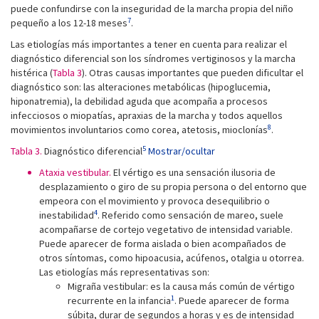
puede confundirse con la inseguridad de la marcha propia del niño
7
pequeño a los 12-18 meses
.
Las etiologías más importantes a tener en cuenta para realizar el
diagnóstico diferencial son los síndromes vertiginosos y la marcha
histérica (
Tabla 3
). Otras causas importantes que pueden dificultar el
diagnóstico son: las alteraciones metabólicas (hipoglucemia,
hiponatremia), la debilidad aguda que acompaña a procesos
infecciosos o miopatías, apraxias de la marcha y todos aquellos
8
movimientos involuntarios como corea, atetosis, mioclonías
.
5
Tabla 3.
Diagnóstico diferencial
Mostrar/ocultar
Ataxia vestibular.
El vértigo es una sensación ilusoria de
desplazamiento o giro de su propia persona o del entorno que
empeora con el movimiento y provoca desequilibrio o
4
inestabilidad
. Referido como sensación de mareo, suele
acompañarse de cortejo vegetativo de intensidad variable.
Puede aparecer de forma aislada o bien acompañados de
otros síntomas, como hipoacusia, acúfenos, otalgia u otorrea.
Las etiologías más representativas son:
Migraña vestibular: es la causa más común de vértigo
1
recurrente en la infancia
. Puede aparecer de forma
súbita, durar de segundos a horas y es de intensidad