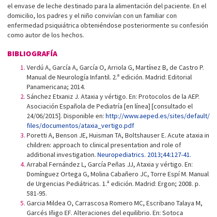
el envase de leche destinado para la alimentación del paciente. En el
domicilio, los padres y el niño convivían con un familiar con
enfermedad psiquiátrica obteniéndose posteriormente su confesión
como autor de los hechos.
BIBLIOGRAFÍA
Verdú A, García A, García O, Arriola G, Martínez B, de Castro P.
Manual de Neurología Infantil. 2.ª edición. Madrid: Editorial
Panamericana; 2014.
Sánchez Etxaniz J. Ataxia y vértigo. En: Protocolos de la AEP.
Asociación Española de Pediatría [en línea] [consultado el
24/06/2015]. Disponible en:
http://www.aeped.es/sites/default/
files/documentos/ataxia_vertigo.pdf
Poretti A, Benson JE, Huisman TA, Boltshauser E. Acute ataxia in
children: approach to clinical presentation and role of
additional investigation.
Neuropediatrics. 2013;44:127-41.
Arrabal Fernández L, García Peñas JJ, Ataxia y vértigo. En:
Domínguez Ortega G, Molina Cabañero JC, Torre Espí M. Manual
de Urgencias Pediátricas. 1.ª edición. Madrid: Ergon; 2008. p.
581-95.
Garcia Mildea O, Carrascosa Romero MC, Escribano Talaya M,
Garcés Iñigo EF. Alteraciones del equilibrio. En: Sotoca