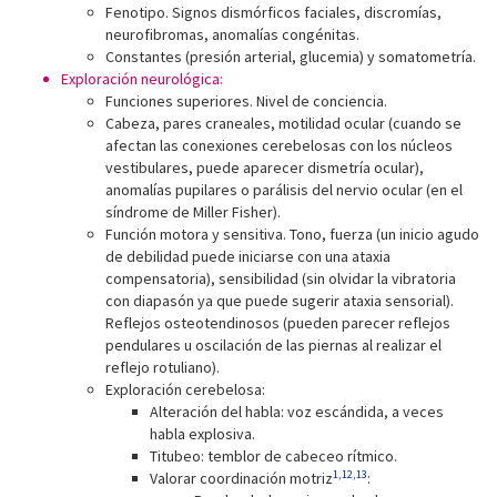
Fenotipo. Signos dismórficos faciales, discromías,
neurofibromas, anomalías congénitas.
Constantes (presión arterial, glucemia) y somatometría.
Exploración neurológica:
Funciones superiores. Nivel de conciencia.
Cabeza, pares craneales, motilidad ocular (cuando se
afectan las conexiones cerebelosas con los núcleos
vestibulares, puede aparecer dismetría ocular),
anomalías pupilares o parálisis del nervio ocular (en el
síndrome de Miller Fisher).
Función motora y sensitiva. Tono, fuerza (un inicio agudo
de debilidad puede iniciarse con una ataxia
compensatoria), sensibilidad (sin olvidar la vibratoria
con diapasón ya que puede sugerir ataxia sensorial).
Reflejos osteotendinosos (pueden parecer reflejos
pendulares u oscilación de las piernas al realizar el
reflejo rotuliano).
Exploración cerebelosa:
Alteración del habla: voz escándida, a veces
habla explosiva.
Titubeo: temblor de cabeceo rítmico.
1
,
12
,
13
Valorar coordinación motriz
: