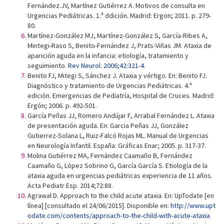
Fernández.JV, Martínez Gutiérrez A. Motivos de consulta en
Urgencias Pediátricas. 1.ª ddición. Madrid: Ergon; 2011. p. 279-
80.
Martínez-González MJ, Martínez-González S, García-Ribes A,
Mintegi-Raso S, Benito-Fernández J, Prats-Viñas JM. Ataxia de
aparición aguda en la infancia: etiología, tratamiento y
seguimiento.
Rev Neurol. 2006;42:321-4.
Benito FJ, Mitegi S, Sánchez J. Ataxia y vértigo. En: Benito FJ.
Diagnóstico y tratamiento de Urgencias Pediátricas. 4.ª
edición. Emergencias de Pediatría, Hospital de Cruces. Madrid:
Ergón; 2006. p. 492-501.
García Peñas JJ, Romero Andújar F, Arrabal Fernández L. Ataxia
de presentación aguda. En: Garcia Peñas JJ, González
Gutierrez-Solana L, Ruiz-Falcó Rojas ML. Manual de Urgencias
en Neurología Infantil. España: Gráficas Enar; 2005. p. 317-37.
Molina Gutiérrez MA, Fernández Caamaño B, Fernández
Caamaño G, López Sobrino G, García García S. Etiología de la
ataxia aguda en urgencias pediátricas experiencia de 11 años.
Acta Pediatr Esp. 2014;72:88.
Agrawal D. Approach to the child acute ataxia. En: UpTodate [en
línea] [consultado el 24/06/2015]. Disponible en:
http://www.upt
odate.com/contents/approach-to-the-child-with-acute-ataxia