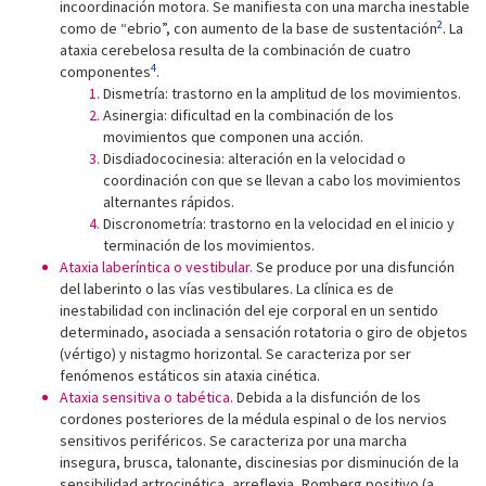
incoordinación motora. Se manifiesta con una marcha inestable
2
como de “ebrio”, con aumento de la base de sustentación
. La
ataxia cerebelosa resulta de la combinación de cuatro
4
componentes
.
Dismetría: trastorno en la amplitud de los movimientos.
Asinergia: dificultad en la combinación de los
movimientos que componen una acción.
Disdiadococinesia: alteración en la velocidad o
coordinación con que se llevan a cabo los movimientos
alternantes rápidos.
Discronometría: trastorno en la velocidad en el inicio y
terminación de los movimientos.
Ataxia laberíntica o vestibular.
Se produce por una disfunción
del laberinto o las vías vestibulares. La clínica es de
inestabilidad con inclinación del eje corporal en un sentido
determinado, asociada a sensación rotatoria o giro de objetos
(vértigo) y nistagmo horizontal. Se caracteriza por ser
fenómenos estáticos sin ataxia cinética.
Ataxia sensitiva o tabética.
Debida a la disfunción de los
cordones posteriores de la médula espinal o de los nervios
sensitivos periféricos. Se caracteriza por una marcha
insegura, brusca, talonante, discinesias por disminución de la
sensibilidad artrocinética, arreflexia, Romberg positivo (a