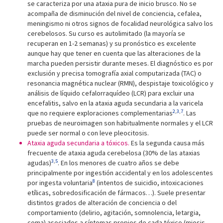
se caracteriza por una ataxia pura de inicio brusco. No se
acompaña de disminución del nivel de conciencia, cefalea,
meningismo ni otros signos de focalidad neurológica salvo los
cerebelosos. Su curso es autolimitado (la mayoría se
recuperan en 1-2 semanas) y su pronóstico es excelente
aunque hay que tener en cuenta que las alteraciones de la
marcha pueden persistir durante meses. El diagnóstico es por
exclusión y precisa tomografía axial computarizada (TAC) o
resonancia magnética nuclear (RMN), despistaje toxicológico y
análisis de líquido cefalorraquídeo (LCR) para excluir una
encefalitis, salvo en la ataxia aguda secundaria a la varicela
2
,
3
,
7
que no requiere exploraciones complementarias
. Las
pruebas de neuroimagen son habitualmente normales y el LCR
puede ser normal o con leve pleocitosis.
Ataxia aguda secundaria a tóxicos.
Es la segunda causa más
frecuente de ataxia aguda cerebelosa (30% de las ataxias
3
,
5
agudas)
. En los menores de cuatro años se debe
principalmente por ingestión accidental y en los adolescentes
8
por ingesta voluntaria
(intentos de suicidio, intoxicaciones
etílicas, sobredosificación de fármacos…). Suele presentar
distintos grados de alteración de conciencia o del
comportamiento (delirio, agitación, somnolencia, letargia,
coma) asociados a síntomas propios de cada tóxico (miosis,