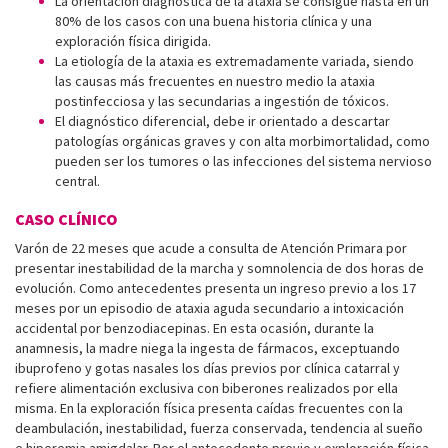
La orientación diagnóstica de la ataxia se consigue hasta en un
80% de los casos con una buena historia clínica y una
exploración física dirigida.
La etiología de la ataxia es extremadamente variada, siendo
las causas más frecuentes en nuestro medio la ataxia
postinfecciosa y las secundarias a ingestión de tóxicos.
El diagnóstico diferencial, debe ir orientado a descartar
patologías orgánicas graves y con alta morbimortalidad, como
pueden ser los tumores o las infecciones del sistema nervioso
central.
CASO CLÍNICO
Varón de 22 meses que acude a consulta de Atención Primara por
presentar inestabilidad de la marcha y somnolencia de dos horas de
evolución. Como antecedentes presenta un ingreso previo a los 17
meses por un episodio de ataxia aguda secundario a intoxicación
accidental por benzodiacepinas. En esta ocasión, durante la
anamnesis, la madre niega la ingesta de fármacos, exceptuando
ibuprofeno y gotas nasales los días previos por clínica catarral y
refiere alimentación exclusiva con biberones realizados por ella
misma. En la exploración física presenta caídas frecuentes con la
deambulación, inestabilidad, fuerza conservada, tendencia al sueño