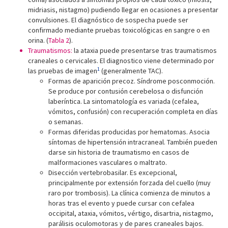
midriasis, nistagmo) pudiendo llegar en ocasiones a presentar
convulsiones. El diagnóstico de sospecha puede ser
confirmado mediante pruebas toxicológicas en sangre o en
orina. (
Tabla 2
).
Traumatismos:
la ataxia puede presentarse tras traumatismos
craneales o cervicales. El diagnostico viene determinado por
1
las pruebas de imagen
(generalmente TAC).
Formas de aparición precoz. Síndrome posconmoción.
Se produce por contusión cerebelosa o disfunción
laberíntica. La sintomatología es variada (cefalea,
vómitos, confusión) con recuperación completa en días
o semanas.
Formas diferidas producidas por hematomas. Asocia
síntomas de hipertensión intracraneal. También pueden
darse sin historia de traumatismo en casos de
malformaciones vasculares o maltrato.
Disección vertebrobasilar. Es excepcional,
principalmente por extensión forzada del cuello (muy
raro por trombosis). La clínica comienza de minutos a
horas tras el evento y puede cursar con cefalea
occipital, ataxia, vómitos, vértigo, disartria, nistagmo,
parálisis oculomotoras y de pares craneales bajos.