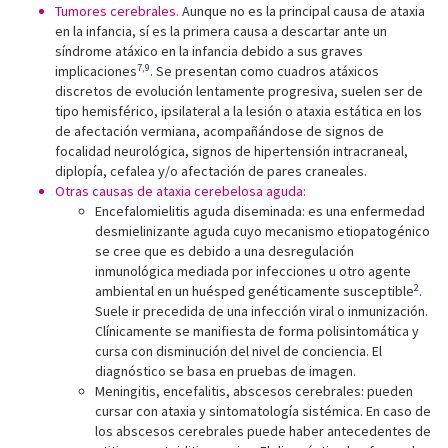
Tumores cerebrales.
Aunque no es la principal causa de ataxia
en la infancia, sí es la primera causa a descartar ante un
síndrome atáxico en la infancia debido a sus graves
7
,
9
implicaciones
. Se presentan como cuadros atáxicos
discretos de evolución lentamente progresiva, suelen ser de
tipo hemisférico, ipsilateral a la lesión o ataxia estática en los
de afectación vermiana, acompañándose de signos de
focalidad neurológica, signos de hipertensión intracraneal,
diplopía, cefalea y/o afectación de pares craneales.
Otras causas de ataxia cerebelosa aguda:
Encefalomielitis aguda diseminada: es una enfermedad
desmielinizante aguda cuyo mecanismo etiopatogénico
se cree que es debido a una desregulación
inmunológica mediada por infecciones u otro agente
2
ambiental en un huésped genéticamente susceptible
.
Suele ir precedida de una infección viral o inmunización.
Clínicamente se manifiesta de forma polisintomática y
cursa con disminución del nivel de conciencia. El
diagnóstico se basa en pruebas de imagen.
Meningitis, encefalitis, abscesos cerebrales: pueden
cursar con ataxia y sintomatología sistémica. En caso de
los abscesos cerebrales puede haber antecedentes de