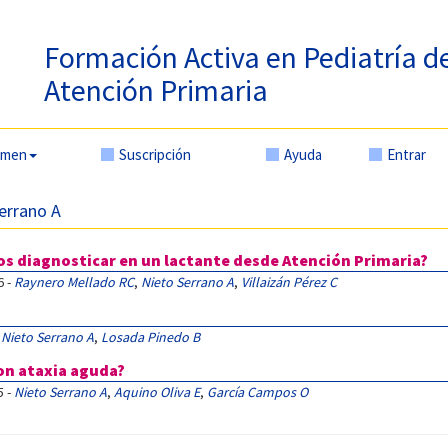
Formación Activa en Pediatría d
Atención Primaria
amen
Suscripción
Ayuda
Entrar
Serrano A
s diagnosticar en un lactante desde Atención Primaria?
6 -
Raynero Mellado RC
,
Nieto Serrano A
,
Villaizán Pérez C
,
Nieto Serrano A
,
Losada Pinedo B
on ataxia aguda?
5 -
Nieto Serrano A
,
Aquino Oliva E
,
García Campos O