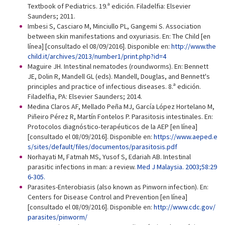
Textbook of Pediatrics. 19.ª edición. Filadelfia: Elsevier
Saunders; 2011.
Imbesi S, Casciaro M, Minciullo PL, Gangemi S. Association
between skin manifestations and oxyuriasis. En: The Child [en
línea] [consultado el 08/09/2016]. Disponible en:
http://www.the
child.it/archives/2013/number1/print.php?id=4
Maguire JH. Intestinal nematodes (roundworms). En: Bennett
JE, Dolin R, Mandell GL (eds). Mandell, Douglas, and Bennett's
principles and practice of infectious diseases. 8.ª edición.
Filadelfia, PA: Elsevier Saunders; 2014.
Medina Claros AF, Mellado Peña MJ, García López Hortelano M,
Piñeiro Pérez R, Martín Fontelos P. Parasitosis intestinales. En:
Protocolos diagnóstico-terapéuticos de la AEP [en línea]
[consultado el 08/09/2016]. Disponible en:
https://www.aeped.e
s/sites/default/files/documentos/parasitosis.pdf
Norhayati M, Fatmah MS, Yusof S, Edariah AB. Intestinal
parasitic infections in man: a review.
Med J Malaysia. 2003;58:29
6-305.
Parasites-Enterobiasis (also known as Pinworn infection). En:
Centers for Disease Control and Prevention [en línea]
[consultado el 08/09/2016]. Disponible en:
http://www.cdc.gov/
parasites/pinworm/