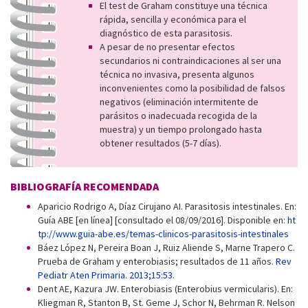
El test de Graham constituye una técnica
rápida, sencilla y económica para el
diagnóstico de esta parasitosis.
A pesar de no presentar efectos
secundarios ni contraindicaciones al ser una
técnica no invasiva, presenta algunos
inconvenientes como la posibilidad de falsos
negativos (eliminación intermitente de
parásitos o inadecuada recogida de la
muestra) y un tiempo prolongado hasta
obtener resultados (5-7 días).
BIBLIOGRAFÍA RECOMENDADA
Aparicio Rodrigo A, Díaz Cirujano AI. Parasitosis intestinales. En:
Guía ABE [en línea] [consultado el 08/09/2016]. Disponible en:
ht
tp://www.guia-abe.es/temas-clinicos-parasitosis-intestinales
Báez López N, Pereira Boan J, Ruiz Aliende S, Marne Trapero C.
Prueba de Graham y enterobiasis; resultados de 11 años.
Rev
Pediatr Aten Primaria. 2013;15:53.
Dent AE, Kazura JW. Enterobiasis (Enterobius vermicularis). En:
Kliegman R, Stanton B, St. Geme J, Schor N, Behrman R. Nelson