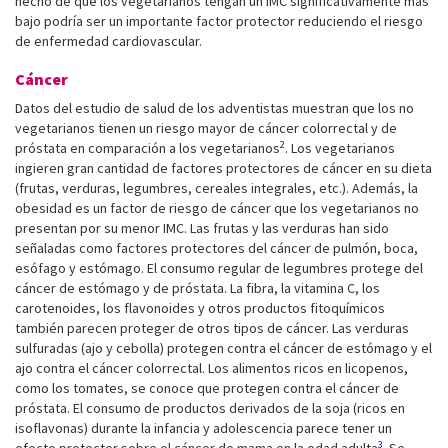
hecho de que los vegetarianos tengan un IMC significativamente más
bajo podría ser un importante factor protector reduciendo el riesgo
de enfermedad cardiovascular.
Cáncer
Datos del estudio de salud de los adventistas muestran que los no
vegetarianos tienen un riesgo mayor de cáncer colorrectal y de
2
próstata en comparación a los vegetarianos
. Los vegetarianos
ingieren gran cantidad de factores protectores de cáncer en su dieta
(frutas, verduras, legumbres, cereales integrales, etc.). Además, la
obesidad es un factor de riesgo de cáncer que los vegetarianos no
presentan por su menor IMC. Las frutas y las verduras han sido
señaladas como factores protectores del cáncer de pulmón, boca,
esófago y estómago. El consumo regular de legumbres protege del
cáncer de estómago y de próstata. La fibra, la vitamina C, los
carotenoides, los flavonoides y otros productos fitoquímicos
también parecen proteger de otros tipos de cáncer. Las verduras
sulfuradas (ajo y cebolla) protegen contra el cáncer de estómago y el
ajo contra el cáncer colorrectal. Los alimentos ricos en licopenos,
como los tomates, se conoce que protegen contra el cáncer de
próstata. El consumo de productos derivados de la soja (ricos en
isoflavonas) durante la infancia y adolescencia parece tener un
3