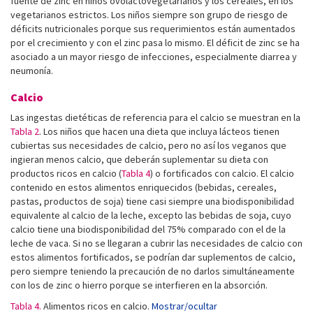
fuente de zinc en niños ovolactovegetarianos y los cereales, en los
vegetarianos estrictos. Los niños siempre son grupo de riesgo de
déficits nutricionales porque sus requerimientos están aumentados
por el crecimiento y con el zinc pasa lo mismo. El déficit de zinc se ha
asociado a un mayor riesgo de infecciones, especialmente diarrea y
neumonía.
Calcio
Las ingestas dietéticas de referencia para el calcio se muestran en la
Tabla 2
. Los niños que hacen una dieta que incluya lácteos tienen
cubiertas sus necesidades de calcio, pero no así los veganos que
ingieran menos calcio, que deberán suplementar su dieta con
productos ricos en calcio (
Tabla 4
) o fortificados con calcio. El calcio
contenido en estos alimentos enriquecidos (bebidas, cereales,
pastas, productos de soja) tiene casi siempre una biodisponibilidad
equivalente al calcio de la leche, excepto las bebidas de soja, cuyo
calcio tiene una biodisponibilidad del 75% comparado con el de la
leche de vaca. Si no se llegaran a cubrir las necesidades de calcio con
estos alimentos fortificados, se podrían dar suplementos de calcio,
pero siempre teniendo la precaución de no darlos simultáneamente
con los de zinc o hierro porque se interfieren en la absorción.
Tabla 4.
Alimentos ricos en calcio.
Mostrar/ocultar