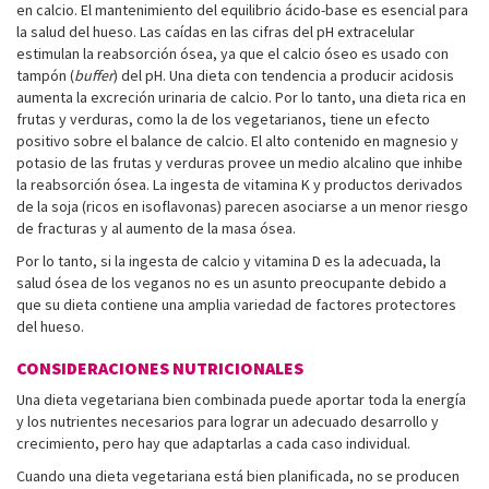
en calcio. El mantenimiento del equilibrio ácido-base es esencial para
la salud del hueso. Las caídas en las cifras del pH extracelular
estimulan la reabsorción ósea, ya que el calcio óseo es usado con
tampón (
buffer
) del pH. Una dieta con tendencia a producir acidosis
aumenta la excreción urinaria de calcio. Por lo tanto, una dieta rica en
frutas y verduras, como la de los vegetarianos, tiene un efecto
positivo sobre el balance de calcio. El alto contenido en magnesio y
potasio de las frutas y verduras provee un medio alcalino que inhibe
la reabsorción ósea. La ingesta de vitamina K y productos derivados
de la soja (ricos en isoflavonas) parecen asociarse a un menor riesgo
de fracturas y al aumento de la masa ósea.
Por lo tanto, si la ingesta de calcio y vitamina D es la adecuada, la
salud ósea de los veganos no es un asunto preocupante debido a
que su dieta contiene una amplia variedad de factores protectores
del hueso.
CONSIDERACIONES NUTRICIONALES
Una dieta vegetariana bien combinada puede aportar toda la energía
y los nutrientes necesarios para lograr un adecuado desarrollo y
crecimiento, pero hay que adaptarlas a cada caso individual.
Cuando una dieta vegetariana está bien planificada, no se producen