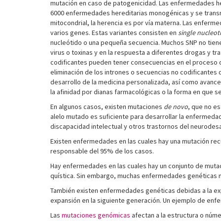
mutación en caso de patogenicidad. Las enfermedades her
6000 enfermedades hereditarias monogénicas y se transmit
mitocondrial, la herencia es por vía materna. Las enferm
varios genes. Estas variantes consisten en
single nucleo
nucleótido o una pequeña secuencia. Muchos SNP no tienen 
virus o toxinas y en la respuesta a diferentes drogas y 
codificantes pueden tener consecuencias en el proceso 
eliminación de los intrones o secuencias no codificantes 
desarrollo de la medicina personalizada, así como avanc
la afinidad por dianas farmacológicas o la forma en que 
En algunos casos, existen mutaciones
de novo
, que no e
alelo mutado es suficiente para desarrollar la enfermedad
discapacidad intelectual y otros trastornos del neurodesa
Existen enfermedades en las cuales hay una mutación rec
responsable del 95% de los casos.
Hay enfermedades en las cuales hay un conjunto de mutaci
quística. Sin embargo, muchas enfermedades genéticas no 
También existen enfermedades genéticas debidas a la exp
expansión en la siguiente generación. Un ejemplo de enf
Las
mutaciones genómicas
afectan a la estructura o núm