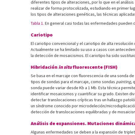
diferentes tipos de alteraciones, por lo que en el anális
realizar de forma protocolizada, estudiando en primer lug
los tipos de alteraciones genéticas, las técnicas aplica
Tabla 1.
En general casi todas las enfermedades pueden de
Cariotipo
El cariotipo convencional y el cariotipo de alta resoluci
Actualmente se ha limitado su uso a casos con antecede
la detección de mosaicismos. El cariotipo ha sido sustitu
Hibridación
in situ
fluorescente (FISH)
Se basa en el marcaje con fluorescencia de una sonda de
tipos de sondas para el marcaje, como sondas
painting
, 
sonda puede variar desde Kb a 1 Mb. Esta técnica permit
identificar mosaicismos y cuantificar su grado. Existen
detectar translocaciones crípticas tras un hallazgo patol
un síndrome conocido por microdeleción/microduplicación
detección de translocaciones equilibradas y de mosaicis
Análisis de expansiones. Mutaciones dinámic
Algunas enfermedades se deben a la expansión de triplete