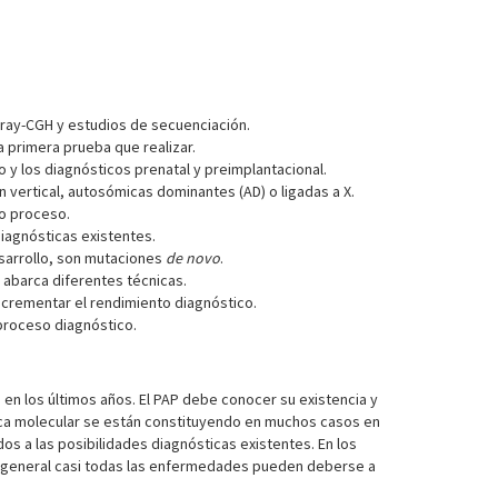
array-CGH y estudios de secuenciación.
 primera prueba que realizar.
o y los diagnósticos prenatal y preimplantacional.
 vertical, autosómicas dominantes (AD) o ligadas a X.
do proceso.
diagnósticas existentes.
esarrollo, son mutaciones
de novo
.
 abarca diferentes técnicas.
ncrementar el rendimiento diagnóstico.
proceso diagnóstico.
 en los últimos años. El PAP debe conocer su existencia y
ica molecular se están constituyendo en muchos casos en
dos a las posibilidades diagnósticas existentes. En los
En general casi todas las enfermedades pueden deberse a