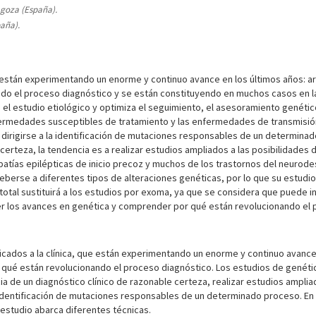
agoza (España).
paña).
ia están experimentando un enorme y continuo avance en los últimos años: 
do el proceso diagnóstico y se están constituyendo en muchos casos en la
 el estudio etiológico y optimiza el seguimiento, el asesoramiento genétic
nfermedades susceptibles de tratamiento y las enfermedades de transmisión
 dirigirse a la identificación de mutaciones responsables de un determina
certeza, la tendencia es a realizar estudios ampliados a las posibilidades 
patías epilépticas de inicio precoz y muchos de los trastornos del neurod
berse a diferentes tipos de alteraciones genéticas, por lo que su estudio
otal sustituirá a los estudios por exoma, ya que se considera que puede i
er los avances en genética y comprender por qué están revolucionando el 
licados a la clínica, que están experimentando un enorme y continuo avance
 qué están revolucionando el proceso diagnóstico. Los estudios de genét
ia de un diagnóstico clínico de razonable certeza, realizar estudios amplia
 la identificación de mutaciones responsables de un determinado proceso. 
 estudio abarca diferentes técnicas.