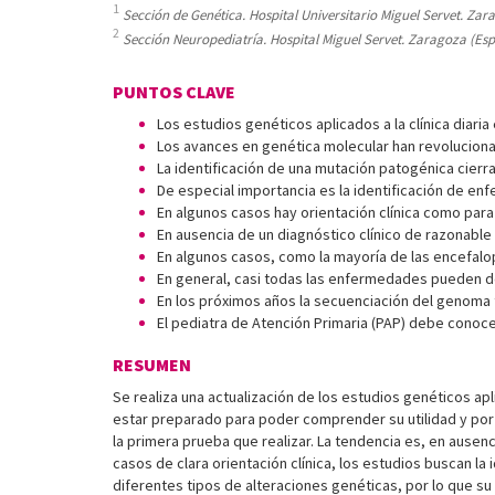
1
Sección de Genética. Hospital Universitario Miguel Servet. Zar
2
Sección Neuropediatría. Hospital Miguel Servet. Zaragoza (Es
PUNTOS CLAVE
Los estudios genéticos aplicados a la clínica diar
Los avances en genética molecular han revoluciona
La identificación de una mutación patogénica cierra
De especial importancia es la identificación de e
En algunos casos hay orientación clínica como para
En ausencia de un diagnóstico clínico de razonable 
En algunos casos, como la mayoría de las encefalo
En general, casi todas las enfermedades pueden de
En los próximos años la secuenciación del genoma t
El pediatra de Atención Primaria (PAP) debe conoc
RESUMEN
Se realiza una actualización de los estudios genéticos ap
estar preparado para poder comprender su utilidad y por
la primera prueba que realizar. La tendencia es, en ausenc
casos de clara orientación clínica, los estudios buscan
diferentes tipos de alteraciones genéticas, por lo que su