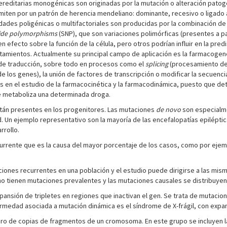
editarias monogénicas son originadas por la mutación o alteración patog
en por un patrón de herencia mendeliano: dominante, recesivo o ligado al
edades poligénicas o multifactoriales son producidas por la combinación de
tide polymorphisms
(SNP), que son variaciones polimórficas (presentes a pa
efecto sobre la función de la célula, pero otros podrían influir en la pre
tratamientos. Actualmente su principal campo de aplicación es la farmacoge
de traducción, sobre todo en procesos como el
splicing
(procesamiento de 
de los genes), la unión de factores de transcripción o modificar la secuenc
es en el estudio de la farmacocinética y la farmacodinámica, puesto que d
se metaboliza una determinada droga.
stán presentes en los progenitores. Las mutaciones
de novo
son especialme
. Un ejemplo representativo son la mayoría de las encefalopatías epilépti
rrollo.
urrente que es la causa del mayor porcentaje de los casos, como por ejem
ones recurrentes en una población y el estudio puede dirigirse a las mism
tienen mutaciones prevalentes y las mutaciones causales se distribuyen a
ansión de tripletes en regiones que inactivan el gen. Se trata de mutaci
ermedad asociada a mutación dinámica es el síndrome de X-frágil, con exp
ero de copias de fragmentos de un cromosoma. En este grupo se incluyen l