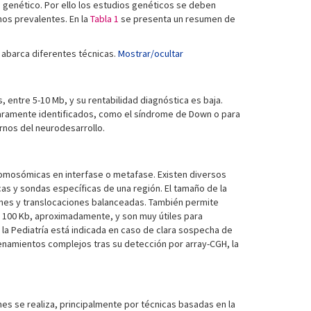
s genético. Por ello los estudios genéticos se deben
nos prevalentes. En la
Tabla 1
se presenta un resumen de
 abarca diferentes técnicas.
Mostrar/ocultar
 entre 5-10 Mb, y su rentabilidad diagnóstica es baja.
aramente identificados, como el síndrome de Down o para
ornos del neurodesarrollo.
romosómicas en interfase o metafase. Existen diversos
 y sondas específicas de una región. El tamaño de la
ones y translocaciones balanceadas. También permite
a 100 Kb, aproximadamente, y son muy útiles para
e la Pediatría está indicada en caso de clara sospecha de
enamientos complejos tras su detección por array-CGH, la
es se realiza, principalmente por técnicas basadas en la