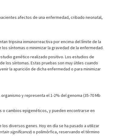
n pacientes afectos de una enfermedad, cribado neonatal,
tan tripsina inmunorreactiva por encima del límite de la
e los síntomas o minimizar la gravedad de la enfermedad.
tudio genético realizado positivo. Los estudios de
n de los síntomas. Estas pruebas son muy útiles cuando
enir la aparición de dicha enfermedad o para minimizar
el organismo y representa el 1-2% del genoma (35-70 Mb
 o cambios epigenéticos, y pueden encontrarse en
 los diversos genes. Hoy en día se ha pasado a utilizar
rtain significance
) o polimórfica, reservando el término