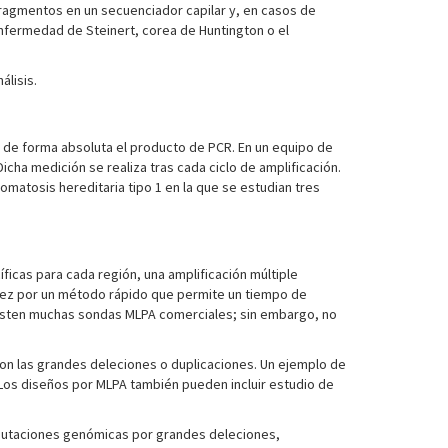
 fragmentos en un secuenciador capilar y, en casos de
 enfermedad de Steinert, corea de Huntington o el
álisis.
ar de forma absoluta el producto de PCR. En un equipo de
icha medición se realiza tras cada ciclo de amplificación.
matosis hereditaria tipo 1 en la que se estudian tres
icas para cada región, una amplificación múltiple
la vez por un método rápido que permite un tiempo de
xisten muchas sondas MLPA comerciales; sin embargo, no
on las grandes deleciones o duplicaciones. Un ejemplo de
Los diseños por MLPA también pueden incluir estudio de
mutaciones genómicas por grandes deleciones,