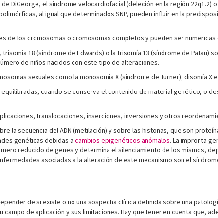
 DiGeorge, el síndrome velocardiofacial (deleción en la región 22q1.2) o e
 polimórficas, al igual que determinados SNP, pueden influir en la predis
es de los cromosomas o cromosomas completos y pueden ser numéricas o
, trisomía 18 (síndrome de Edwards) o la trisomía 13 (síndrome de Patau) 
 número de niños nacidos con este tipo de alteraciones.
omosomas sexuales como la monosomía X (síndrome de Turner), disomía X en 
equilibradas, cuando se conserva el contenido de material genético, o de
duplicaciones, translocaciones, inserciones, inversiones y otros reordenam
re la secuencia del ADN (metilación) y sobre las histonas, que son proteí
dades genéticas debidas a
cambios epigenéticos anómalos
. La impronta g
 número reducido de genes y determina el silenciamiento de los mismos, d
 enfermedades asociadas a la alteración de este mecanismo son el síndrom
epender de si existe o no una sospecha clínica definida sobre una patologí
su campo de aplicación y sus limitaciones. Hay que tener en cuenta que, 