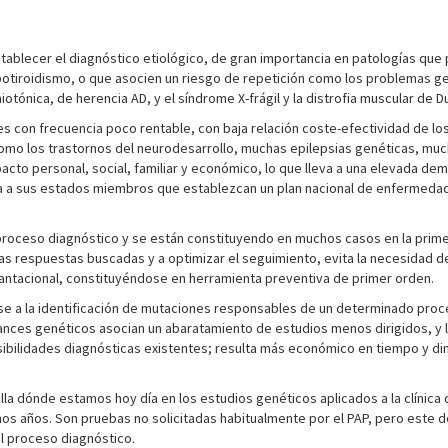
ablecer el diagnóstico etiológico, de gran importancia en patologías que
potiroidismo, o que asocien un riesgo de repetición como los problemas gen
tónica, de herencia AD, y el síndrome X-frágil y la distrofia muscular de D
 con frecuencia poco rentable, con baja relación coste-efectividad de lo
 como los trastornos del neurodesarrollo, muchas epilepsias genéticas, 
to personal, social, familiar y económico, lo que lleva a una elevada de
 a sus estados miembros que establezcan un plan nacional de enfermeda
roceso diagnóstico y se están constituyendo en muchos casos en la primera
 las respuestas buscadas y a optimizar el seguimiento, evita la necesidad
antacional, constituyéndose en herramienta preventiva de primer orden.
rse a la identificación de mutaciones responsables de un determinado proce
 avances genéticos asocian un abaratamiento de estudios menos dirigidos, y 
osibilidades diagnósticas existentes; resulta más económico en tiempo y d
cilla dónde estamos hoy día en los estudios genéticos aplicados a la clínic
os años. Son pruebas no solicitadas habitualmente por el PAP, pero este 
l proceso diagnóstico.