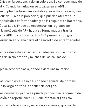
énica en la secuencia de un solo gen. Se conocen más de
 X. Cuando la mutación se localiza en el ADN
 múltiples factores ambientales y variantes de riesgo en
rtir del 1% en la población) que pueden afectar a un
disposición a enfermedades y en la respuesta a bacterias,
nética. Los SNP que se encuentran en regiones no
la molécula de ARN hasta su forma madura tras la
ia de ARN no codificante. Los SNP permitirán un gran
eterminan en buena parte el desarrollo de enfermedades,
nte relevantes en enfermedades en las que un solo
cas de inicio precoz y muchas de las causas de
plo la acondroplasia, donde existe una mutación
as, como es el caso del cribado neonatal de fibrosis
 lo largo de toda la secuencia del gen.
ones dinámicas ya que se puede producir un fenómeno de
ansión de repeticiones CGG que afectan al gen
FMR1
.
as microdeleciones y microduplicaciones, que son la