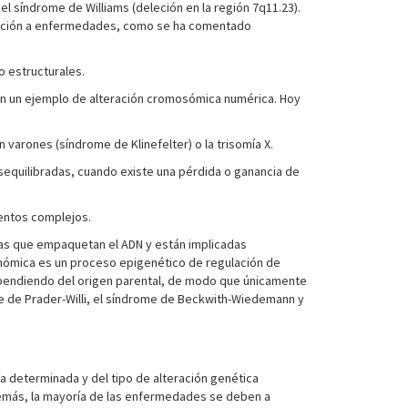
l síndrome de Williams (deleción en la región 7q11.23).
posición a enfermedades, como se ha comentado
 estructurales.
son un ejemplo de alteración cromosómica numérica. Hoy
varones (síndrome de Klinefelter) o la trisomía X.
sequilibradas, cuando existe una pérdida o ganancia de
ientos complejos.
nas que empaquetan el ADN y están implicadas
enómica es un proceso epigenético de regulación de
ependiendo del origen parental, de modo que únicamente
e de Prader-Willi, el síndrome de Beckwith-Wiedemann y
a determinada y del tipo de alteración genética
además, la mayoría de las enfermedades se deben a