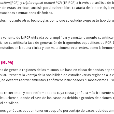
eaction
[PCR]) y
triplet repeat primed
-PCR (TP-PCR) a través del análisis de
 de estas técnicas, análisis por Southern-blot. La ataxia de Friedreich, la
 asociadas a mutaciones dinámicas.
es mediante otras tecnologías por lo que su estudio exige este tipo de an
a variante de la PCR utilizada para amplificar y simultáneamente cuantific
ia, se cuantifica la tasa de generación de fragmentos específicos de PCR. D
studios en la rutina clínica y con mutaciones recurrentes, como la hemocro
(MLPA)
s de genes o regiones de los mismos. Se basa en el uso de sondas específ
ilar. Presenta la ventaja de la posibilidad de estudiar varias regiones a 
rgo, no detecta reordenamientos genómicos balanceados ni mosaicismos. E
cos recurrentes y para enfermedades cuya causa genética más frecuente s
de Duchenne, donde el 65% de los casos es debido a grandes deleciones. 
d de Wilson.
nes genéticas pueden tener un pequeño porcentaje de casos debidos a 