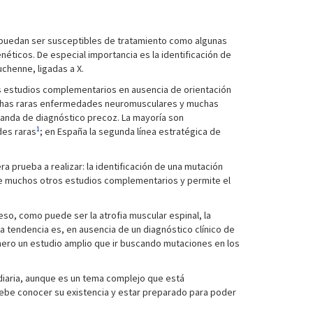
 puedan ser susceptibles de tratamiento como algunas
éticos. De especial importancia es la identificación de
uchenne, ligadas a X.
s estudios complementarios en ausencia de orientación
muchas raras enfermedades neuromusculares y muchas
manda de diagnóstico precoz. La mayoría son
1
des raras
; en España la segunda línea estratégica de
 prueba a realizar: la identificación de una mutación
 de muchos otros estudios complementarios y permite el
so, como puede ser la atrofia muscular espinal, la
la tendencia es, en ausencia de un diagnóstico clínico de
inero un estudio amplio que ir buscando mutaciones en los
a diaria, aunque es un tema complejo que está
debe conocer su existencia y estar preparado para poder