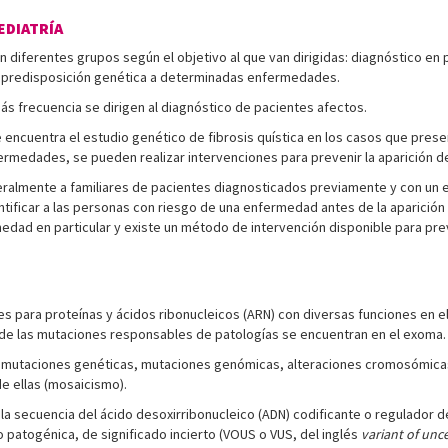
EDIATRÍA
en diferentes grupos según el objetivo al que van dirigidas: diagnóstico e
o predisposición genética a determinadas enfermedades.
más frecuencia se dirigen al diagnóstico de pacientes afectos.
 encuentra el estudio genético de fibrosis quística en los casos que presen
ermedades, se pueden realizar intervenciones para prevenir la aparición d
ralmente a familiares de pacientes diagnosticados previamente y con un es
entificar a las personas con riesgo de una enfermedad antes de la aparició
dad en particular y existe un método de intervención disponible para prev
es para proteínas y ácidos ribonucleicos (ARN) con diversas funciones en 
 de las mutaciones responsables de patologías se encuentran en el exoma.
mutaciones genéticas, mutaciones genómicas, alteraciones cromosómicas
de ellas (mosaicismo).
la secuencia del ácido desoxirribonucleico (ADN) codificante o regulador de
 patogénica, de significado incierto (VOUS o VUS, del inglés
variant of unce