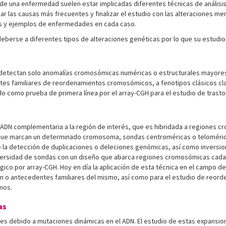
is de una enfermedad suelen estar implicadas diferentes técnicas de análisi
ar las causas más frecuentes y finalizar el estudio con las alteraciones me
das y ejemplos de enfermedades en cada caso.
berse a diferentes tipos de alteraciones genéticas por lo que su estudio
ón detectan solo anomalías cromosómicas numéricas o estructurales mayores,
ntes familiares de reordenamientos cromosómicos, a fenotipos clásicos cl
ido como prueba de primera línea por el array-CGH para el estudio de trast
 ADN complementaria a la región de interés, que es hibridada a regiones c
que marcan un determinado cromosoma, sondas centroméricas o teloméricas
e la detección de duplicaciones o deleciones genómicas, así como inversi
 diversidad de sondas con un diseño que abarca regiones cromosómicas cad
ógico por array-CGH. Hoy en día la aplicación de esta técnica en el campo d
 o antecedentes familiares del mismo, así como para el estudio de reord
mos.
as
s debido a mutaciones dinámicas en el ADN. El estudio de estas expansion