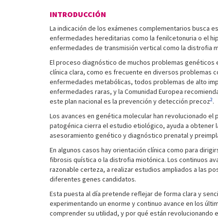
INTRODUCCIÓN
La indicación de los exámenes complementarios busca est
enfermedades hereditarias como la fenilcetonuria o el hi
enfermedades de transmisión vertical como la distrofia mio
El proceso diagnóstico de muchos problemas genéticos es
clínica clara, como es frecuente en diversos problemas
enfermedades metabólicas, todos problemas de alto impac
enfermedades raras, y la Comunidad Europea recomienda
2
este plan nacional es la prevención y detección precoz
.
Los avances en genética molecular han revolucionado el p
patogénica cierra el estudio etiológico, ayuda a obtener
asesoramiento genético y diagnóstico prenatal y preimpl
En algunos casos hay orientación clínica como para dirigi
fibrosis quística o la distrofia miotónica. Los continuos
razonable certeza, a realizar estudios ampliados a las p
diferentes genes candidatos.
Esta puesta al día pretende reflejar de forma clara y sen
experimentando un enorme y continuo avance en los últim
comprender su utilidad, y por qué están revolucionando e