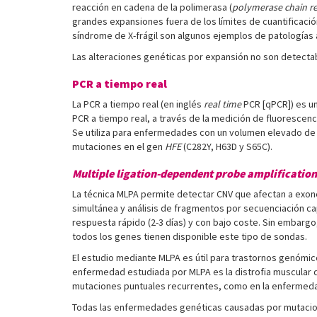
reacción en cadena de la polimerasa (
polymerase chain r
grandes expansiones fuera de los límites de cuantificación
síndrome de X-frágil son algunos ejemplos de patologías
Las alteraciones genéticas por expansión no son detectabl
PCR a tiempo real
La PCR a tiempo real (en inglés
real time
PCR [qPCR]) es un
PCR a tiempo real, a través de la medición de fluorescenc
Se utiliza para enfermedades con un volumen elevado de e
mutaciones en el gen
HFE
(C282Y, H63D y S65C).
Multiple ligation-dependent probe amplification
La técnica MLPA permite detectar CNV que afectan a exone
simultánea y análisis de fragmentos por secuenciación cap
respuesta rápido (2-3 días) y con bajo coste. Sin emba
todos los genes tienen disponible este tipo de sondas.
El estudio mediante MLPA es útil para trastornos genómi
enfermedad estudiada por MLPA es la distrofia muscular 
mutaciones puntuales recurrentes, como en la enfermeda
Todas las enfermedades genéticas causadas por mutacio