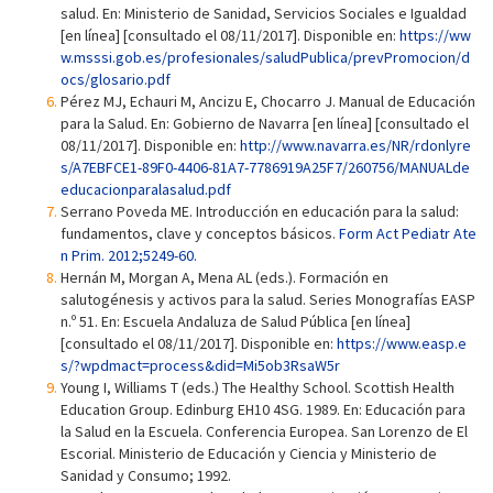
salud. En: Ministerio de Sanidad, Servicios Sociales e Igualdad
[en línea] [consultado el 08/11/2017]. Disponible en:
https://ww
w.msssi.gob.es/profesionales/saludPublica/prevPromocion/d
ocs/glosario.pdf
Pérez MJ, Echauri M, Ancizu E, Chocarro J. Manual de Educación
para la Salud. En: Gobierno de Navarra [en línea] [consultado el
08/11/2017]. Disponible en:
http://www.navarra.es/NR/rdonlyre
s/A7EBFCE1-89F0-4406-81A7-7786919A25F7/260756/MANUALde
educacionparalasalud.pdf
Serrano Poveda ME. Introducción en educación para la salud:
fundamentos, clave y conceptos básicos.
Form Act Pediatr Ate
n Prim. 2012;5249-60.
Hernán M, Morgan A, Mena AL (eds.). Formación en
salutogénesis y activos para la salud. Series Monografías EASP
n.º 51. En: Escuela Andaluza de Salud Pública [en línea]
[consultado el 08/11/2017]. Disponible en:
https://www.easp.e
s/?wpdmact=process&did=Mi5ob3RsaW5r
Young I, Williams T (eds.) The Healthy School. Scottish Health
Education Group. Edinburg EH10 4SG. 1989. En: Educación para
la Salud en la Escuela. Conferencia Europea. San Lorenzo de El
Escorial. Ministerio de Educación y Ciencia y Ministerio de
Sanidad y Consumo; 1992.