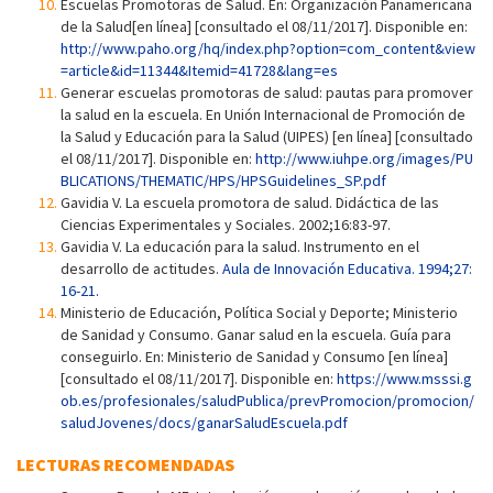
Escuelas Promotoras de Salud. En: Organización Panamericana
de la Salud[en línea] [consultado el 08/11/2017]. Disponible en:
http://www.paho.org/hq/index.php?option=com_content&view
=article&id=11344&Itemid=41728&lang=es
Generar escuelas promotoras de salud: pautas para promover
la salud en la escuela. En Unión Internacional de Promoción de
la Salud y Educación para la Salud (UIPES) [en línea] [consultado
el 08/11/2017]. Disponible en:
http://www.iuhpe.org/images/PU
BLICATIONS/THEMATIC/HPS/HPSGuidelines_SP.pdf
Gavidia V. La escuela promotora de salud. Didáctica de las
Ciencias Experimentales y Sociales. 2002;16:83-97.
Gavidia V. La educación para la salud. Instrumento en el
desarrollo de actitudes.
Aula de Innovación Educativa. 1994;27:
16-21.
Ministerio de Educación, Política Social y Deporte; Ministerio
de Sanidad y Consumo. Ganar salud en la escuela. Guía para
conseguirlo. En: Ministerio de Sanidad y Consumo [en línea]
[consultado el 08/11/2017]. Disponible en:
https://www.msssi.g
ob.es/profesionales/saludPublica/prevPromocion/promocion/
saludJovenes/docs/ganarSaludEscuela.pdf
LECTURAS RECOMENDADAS