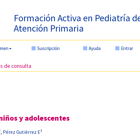
Formación Activa en Pediatría d
Atención Primaria
amen
Suscripción
Ayuda
Entrar
os de consulta
iños y adolescentes
2
3
,
Pérez Gutiérrez E