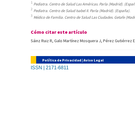
1
Pediatra. Centro de Salud Las Américas. Parla (Madrid). (Españ
2
Pediatra. Centro de Salud Isabel II. Parla (Madrid). (España).
3
Médico de Familia. Centro de Salud Las Ciudades. Getafe (Madr
Cómo citar este artículo
Sáinz Ruiz R, Galo Martínez Mosquera J, Pérez Gutiérrez 
Política de Privacidad
|
Aviso Legal
ISSN | 2171-6811