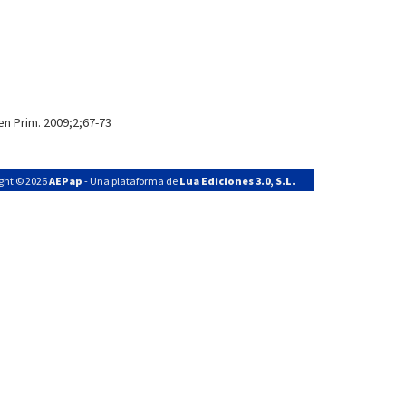
n Prim. 2009;2;67-73
ght © 2026
AEPap
- Una plataforma de
Lua Ediciones 3.0, S.L.