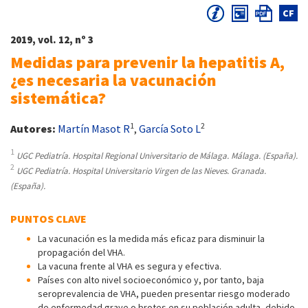
CF
2019, vol. 12, nº 3
Medidas para prevenir la hepatitis A,
¿es necesaria la vacunación
sistemática?
1
2
Autores:
Martín Masot R
,
García Soto L
1
UGC Pediatría. Hospital Regional Universitario de Málaga. Málaga. (España).
2
UGC Pediatría. Hospital Universitario Virgen de las Nieves. Granada.
(España).
PUNTOS CLAVE
La vacunación es la medida más eficaz para disminuir la
propagación del VHA.
La vacuna frente al VHA es segura y efectiva.
Países con alto nivel socioeconómico y, por tanto, baja
seroprevalencia de VHA, pueden presentar riesgo moderado
de enfermedad grave o brotes en su población adulta, debido