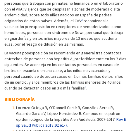
personas que trabajan con primates no humanos o en el laboratorio
con el VHA; viajeros que se desplazan a zonas de moderada o alta
endemicidad, sobre todo niños nacidos en España de padres
3
originarios de estos países. Además, el CAV
recomienda la
vacunación preexposición en receptores de hemoderivados como
hemofílicos, personas con síndrome de Down, personal que trabaja
en guarderías y en los niños mayores de 12 meses que acuden a
ellas, por el riesgo de difusión en las mismas.
La vacuna posexposición se recomienda en general tras contactos
estrechos de personas con hepatitis A, preferiblemente en los 7 días
siguientes. Se aconseja en los contactos personales en casos de
brotes en escuela o en una clase, a los niños no vacunados y
personal cuando se detectan casos en 2 o más familias de los niños
de un centro, y a los miembros de las familias menores de 40 años
3
cuando se detectan casos en 3 o más familias
.
BIBLIOGRAFÍA
Lorenzo Ortega R, O’Donnell Corté B, González Serna R,
Gallardo García V, López Hernández B. Cambios en el patrón
epidemiológico de la hepatitis A en Andalucía: 2007-2017.
Rev E
sp Salud Publica 2018;92:e1-7.