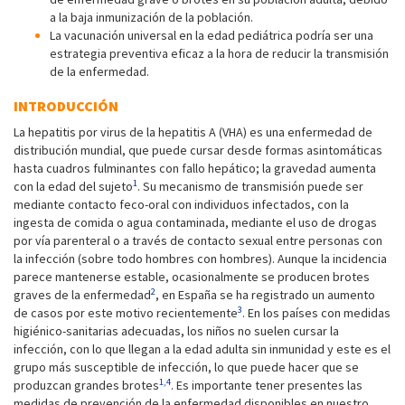
a la baja inmunización de la población.
La vacunación universal en la edad pediátrica podría ser una
estrategia preventiva eficaz a la hora de reducir la transmisión
de la enfermedad.
INTRODUCCIÓN
La hepatitis por virus de la hepatitis A (VHA) es una enfermedad de
distribución mundial, que puede cursar desde formas asintomáticas
hasta cuadros fulminantes con fallo hepático; la gravedad aumenta
1
con la edad del sujeto
. Su mecanismo de transmisión puede ser
mediante contacto feco-oral con individuos infectados, con la
ingesta de comida o agua contaminada, mediante el uso de drogas
por vía parenteral o a través de contacto sexual entre personas con
la infección (sobre todo hombres con hombres). Aunque la incidencia
parece mantenerse estable, ocasionalmente se producen brotes
2
graves de la enfermedad
, en España se ha registrado un aumento
3
de casos por este motivo recientemente
. En los países con medidas
higiénico-sanitarias adecuadas, los niños no suelen cursar la
infección, con lo que llegan a la edad adulta sin inmunidad y este es el
grupo más susceptible de infección, lo que puede hacer que se
1,4
produzcan grandes brotes
. Es importante tener presentes las
medidas de prevención de la enfermedad disponibles en nuestro