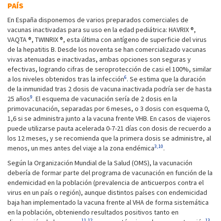
PAÍS
En España disponemos de varios preparados comerciales de
vacunas inactivadas para su uso en la edad pediátrica: HAVRIX ®,
VAQTA ®, TWINRIX ®, esta última con antígeno de superficie del virus
de la hepatitis B. Desde los noventa se han comercializado vacunas
vivas atenuadas e inactivadas, ambas opciones son seguras y
efectivas, logrando cifras de seroprotección de casi el 100%, similar
6
a los niveles obtenidos tras la infección
. Se estima que la duración
de la inmunidad tras 2 dosis de vacuna inactivada podría ser de hasta
9
25 años
. El esquema de vacunación sería de 2 dosis en la
primovacunación, separadas por 6 meses, o 3 dosis con esquema 0,
1,6 si se administra junto a la vacuna frente VHB. En casos de viajeros
puede utilizarse pauta acelerada 0-7-21 días con dosis de recuerdo a
los 12 meses, y se recomienda que la primera dosis se administre, al
3,10
menos, un mes antes del viaje a la zona endémica
.
Según la Organización Mundial de la Salud (OMS), la vacunación
debería de formar parte del programa de vacunación en función de la
endemicidad en la población (prevalencia de anticuerpos contra el
virus en un país o región), aunque distintos países con endemicidad
baja han implementado la vacuna frente al VHA de forma sistemática
en la población, obteniendo resultados positivos tanto en
11,12
13