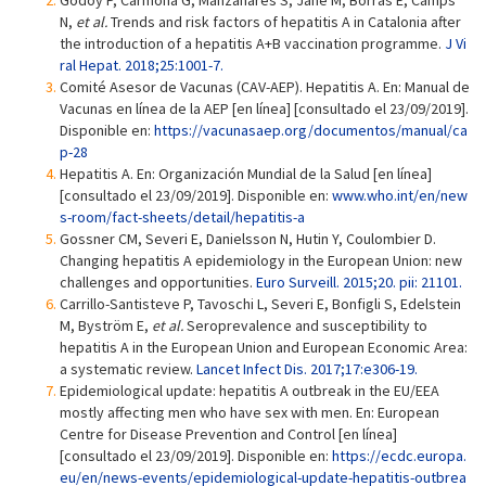
Godoy P, Carmona G, Manzanares S, Jane M, Borràs E, Camps
N,
et al.
Trends and risk factors of hepatitis A in Catalonia after
the introduction of a hepatitis A+B vaccination programme.
J Vi
ral Hepat. 2018;25:1001-7.
Comité Asesor de Vacunas (CAV-AEP). Hepatitis A. En: Manual de
Vacunas en línea de la AEP [en línea] [consultado el 23/09/2019].
Disponible en:
https://vacunasaep.org/documentos/manual/ca
p-28
Hepatitis A. En: Organización Mundial de la Salud [en línea]
[consultado el 23/09/2019]. Disponible en:
www.who.int/en/new
s-room/fact-sheets/detail/hepatitis-a
Gossner CM, Severi E, Danielsson N, Hutin Y, Coulombier D.
Changing hepatitis A epidemiology in the European Union: new
challenges and opportunities.
Euro Surveill. 2015;20. pii: 21101.
Carrillo-Santisteve P, Tavoschi L, Severi E, Bonfigli S, Edelstein
M, Byström E,
et al.
Seroprevalence and susceptibility to
hepatitis A in the European Union and European Economic Area:
a systematic review.
Lancet Infect Dis. 2017;17:e306-19.
Epidemiological update: hepatitis A outbreak in the EU/EEA
mostly affecting men who have sex with men. En: European
Centre for Disease Prevention and Control [en línea]
[consultado el 23/09/2019]. Disponible en:
https://ecdc.europa.
eu/en/news-events/epidemiological-update-hepatitis-outbrea