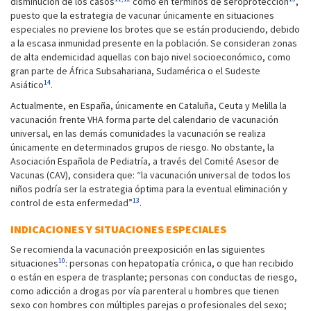
disminución de los casos
como en términos de seroprotección
,
puesto que la estrategia de vacunar únicamente en situaciones
especiales no previene los brotes que se están produciendo, debido
a la escasa inmunidad presente en la población. Se consideran zonas
de alta endemicidad aquellas con bajo nivel socioeconómico, como
gran parte de África Subsahariana, Sudamérica o el Sudeste
14
Asiático
.
Actualmente, en España, únicamente en Cataluña, Ceuta y Melilla la
vacunación frente VHA forma parte del calendario de vacunación
universal, en las demás comunidades la vacunación se realiza
únicamente en determinados grupos de riesgo. No obstante, la
Asociación Española de Pediatría, a través del Comité Asesor de
Vacunas (CAV), considera que: “la vacunación universal de todos los
niños podría ser la estrategia óptima para la eventual eliminación y
13
control de esta enfermedad”
.
INDICACIONES Y SITUACIONES ESPECIALES
Se recomienda la vacunación preexposición en las siguientes
10
situaciones
: personas con hepatopatía crónica, o que han recibido
o están en espera de trasplante; personas con conductas de riesgo,
como adicción a drogas por vía parenteral u hombres que tienen
sexo con hombres con múltiples parejas o profesionales del sexo;