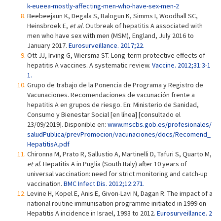
k-eueea-mostly-affecting-men-who-have-sex-men-2
Beebeejaun K, Degala S, Balogun K, Simms I, Woodhall SC,
Heinsbroek E,
et al.
Outbreak of hepatitis A associated with
men who have sex with men (MSM), England, July 2016 to
January 2017.
Eurosurveillance. 2017;22.
Ott JJ, Irving G, Wiersma ST. Long-term protective effects of
hepatitis A vaccines. A systematic review.
Vaccine. 2012;31:3-1
1.
Grupo de trabajo de la Ponencia de Programa y Registro de
Vacunaciones. Recomendaciones de vacunación frente a
hepatitis A en grupos de riesgo. En: Ministerio de Sanidad,
Consumo y Bienestar Social [en línea] [consultado el
23/09/2019]. Disponible en:
www.mscbs.gob.es/profesionales/
saludPublica/prevPromocion/vacunaciones/docs/Recomend_
HepatitisA.pdf
Chironna M, Prato R, Sallustio A, Martinelli D, Tafuri S, Quarto M,
et al
. Hepatitis A in Puglia (South Italy) after 10 years of
universal vaccination: need for strict monitoring and catch-up
vaccination.
BMC Infect Dis. 2012;12:271.
Levine H, Kopel E, Anis E, Givon-Lavi N, Dagan R. The impact of a
national routine immunisation programme initiated in 1999 on
Hepatitis A incidence in Israel, 1993 to 2012.
Eurosurveillance. 2