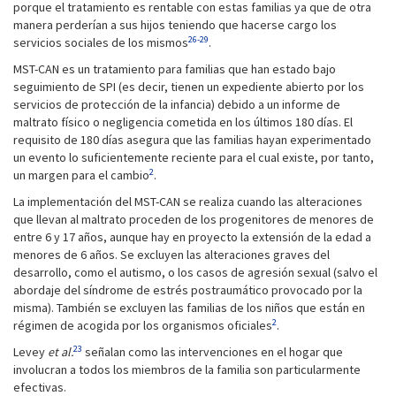
porque el tratamiento es rentable con estas familias ya que de otra
manera perderían a sus hijos teniendo que hacerse cargo los
26-29
servicios sociales de los mismos
.
MST-CAN es un tratamiento para familias que han estado bajo
seguimiento de SPI (es decir, tienen un expediente abierto por los
servicios de protección de la infancia) debido a un informe de
maltrato físico o negligencia cometida en los últimos 180 días. El
requisito de 180 días asegura que las familias hayan experimentado
un evento lo suficientemente reciente para el cual existe, por tanto,
2
un margen para el cambio
.
La implementación del MST-CAN se realiza cuando las alteraciones
que llevan al maltrato proceden de los progenitores de menores de
entre 6 y 17 años, aunque hay en proyecto la extensión de la edad a
menores de 6 años. Se excluyen las alteraciones graves del
desarrollo, como el autismo, o los casos de agresión sexual (salvo el
abordaje del síndrome de estrés postraumático provocado por la
misma). También se excluyen las familias de los niños que están en
2
régimen de acogida por los organismos oficiales
.
23
Levey
et al.
señalan como las intervenciones en el hogar que
involucran a todos los miembros de la familia son particularmente
efectivas.