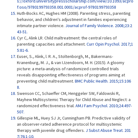
s://oxford.universitypressscholarship.com/view/10.1093/acpro
f:oso/9780199793358.001.0001/acprof-9780199793358
Huth-Bocks AC, Hughes HM (2008). Parenting stress, parenting
behavior, and children's adjustment in families experiencing
intimate partner violence.
Journal of Family Violence. 2008;23:2
43-51.
Cyr C, Alink LR. Child maltreatment: the central roles of
parenting capacities and attachment.
Curr Opin Psychol. 2017;1
5:81-6.
Euser, S., Alink, l. R. A., Stoltenborgh, M., Bakermans-
Kranenburg, M. J., & van IJzendoorn, M. H. (2015). A gloomy
picture: a meta-analysis of randomized controlled trials
reveals disappointing effectiveness of programs aiming at
preventing child maltreatment.
BMC Public Health. 2015;15:106
8.
Swenson CC, Schaeffer CM, Henggeler SW, Faldowski R,
Mayhew Multisystemic Therapy for Child Abuse and Neglect: a
randomized effectiveness trial.
AMJ Fam Psychol. 2010;24:497-
507.
Gillespie ML, Huey SJ Jr, Cunningham PB. Predictive validity of
an observer-rated adherence protocol for multisystemic
therapy with juvenile drug offenders.
J Subst Abuse Treat. 201
7;76:1-10.