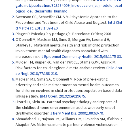
gate.net/publication/328584009_Introduccion_al_modelo_ecol
ogico_del_desarrollo_humano
Swenson CC, Schaeffer CM. A Multisystemic Approach to the
Prevention and Treatment of Child Abuse and Neglect.
Int J Chil
d Maltreat. 2018;1:97-120.
Piaget P. Psicología y pedagogía: Barcelona: Crítica; 2001.
O'Donnell M, Maclean MJ, Sims S, Morgan VA, Leonard H,
Stanley FJ. Maternal mental health and risk of child protection
involvement: mental health diagnoses associated with
increased risk.
J Epidemiol Community Health. 2015;69:1175-83.
Mulder TM, Kuiper KC, van der Put CE, Stams GJM, Assink M.
Risk factors for child neglect: A meta-analytic review.
Child Abu
se Negl. 2018;77:198-210.
Maclean MJ, Sims SA, O'Donnell M. Role of pre-existing
adversity and child maltreatment on mental health outcomes
for children involved in child protection: population-based data
linkage study.
BMJ Open. 2019;9:e029675.
Lizardi H, Klein DN. Parental psychopathology and reports of
the childhood home environment in adults with early-onset
dysthymic disorder.
J Nerv Ment Dis. 2000;188:63-70.
Ahmadabadi Z, Najman JM, Williams GM, Clavarino AM, d’Abbs P,
Abajobir AA. Maternal intimate partner violence victimization