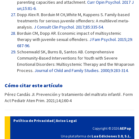
parenting capacities and attachment.
Curr Opin Psychol. 2017 J
un;15:81-6.
Dopp Alex R. Borduin M CH,White M, Kuppens S. Family-based
treatments for serious juvenile offenders: A multilevel meta-
analysis.
J Consult Clin Psychol. 2017;85:335-54.
Borduin CM, Dopp AR. Economic impact of multisystemic
therapy with juvenile sexual offenders.
J Fam Psychol. 2015;29:
687-96.
Schoenwald SK, Burns B, Santos AB. Comprehensive
Community-Based Interventions for Youth with Severe
Emotional Disorders: Multisystemic Therapy and the Wraparoun
Process.
Journal of Child and Family Studies. 2000;9:283-314.
Cómo citar este artículo
Pérez Candás JI. Prevención y tratamiento del maltrato infantil . Form
Act Pediatr Aten Prim. 2021;14;160-4
Política de Privacidad
|
Aviso Legal
Copyright © 2026
AEPap
Una plataforma de
Lua Ediciones 3.0, S.L.