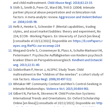
and child maltreatment.
Child Abuse Negl. 2018;82:23-33.
Stith S, Smith D, Penn CE, Ward DB, Tritt D. (2004). Intimate
partner physical abuse perpetration and victimization risk
factors: A meta-analytic review.
Aggression and Violent Behavi
or. 2004;10:65-98.
Hefti A, Heinke S, Schneider F. (Mental capabilities, trading
styles, and asset market bubbles: theory and experiment, No
234, ECON - Working Papers. En: University of Zurich [en línea]
[consultado el 10/12/2021]. Disponible en:
https://EconPapers.r
epec.org/RePEc:zur:econwp:234
Wiegand-Grefe S, Cronemeyer B, Plass A, Schulte-Markwort M,
Petermann F. Psychische Auffälligkeiten von Kindern psychisch
kranker Eltern im Perspektivenvergleich.
Kindheit und Entwickl
ung. 2013;22:31-40.
Sidebotham P, Heron J, ALSPAC Study Team. Child
maltreatment in the "children of the nineties": a cohort study of
risk factors.
Abuse Negl. 2006;30:497-522.
Whitaker MP. Community Context and Men’s Control-Seeking in
Intimate Relationships.
Violence Vict. 2015;30:884-901.
Gilbert N, Parton N, Skivenes M. Child Protection Systems:
International Trends and Orientations. En: Oxford Scholarship
Online [en línea] [consultado el 10/12/2021]. Disponible en:
http