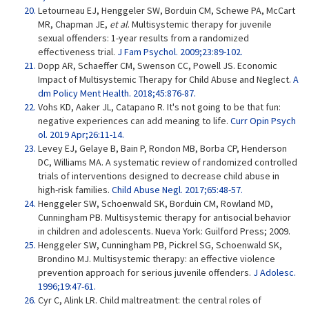
Letourneau EJ, Henggeler SW, Borduin CM, Schewe PA, McCart
MR, Chapman JE,
et al
. Multisystemic therapy for juvenile
sexual offenders: 1-year results from a randomized
effectiveness trial.
J Fam Psychol. 2009;23:89-102.
Dopp AR, Schaeffer CM, Swenson CC, Powell JS. Economic
Impact of Multisystemic Therapy for Child Abuse and Neglect.
A
dm Policy Ment Health. 2018;45:876-87.
Vohs KD, Aaker JL, Catapano R. It's not going to be that fun:
negative experiences can add meaning to life.
Curr Opin Psych
ol. 2019 Apr;26:11-14.
Levey EJ, Gelaye B, Bain P, Rondon MB, Borba CP, Henderson
DC, Williams MA. A systematic review of randomized controlled
trials of interventions designed to decrease child abuse in
high-risk families.
Child Abuse Negl. 2017;65:48-57.
Henggeler SW, Schoenwald SK, Borduin CM, Rowland MD,
Cunningham PB. Multisystemic therapy for antisocial behavior
in children and adolescents. Nueva York: Guilford Press; 2009.
Henggeler SW, Cunningham PB, Pickrel SG, Schoenwald SK,
Brondino MJ. Multisystemic therapy: an effective violence
prevention approach for serious juvenile offenders.
J Adolesc.
1996;19:47-61.
Cyr C, Alink LR. Child maltreatment: the central roles of