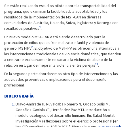
Se están realizando estudios piloto sobre la transportabilidad del
programa, que examinan la factibilidad, la aceptabilidad y los
resultados de la implementación de MST-CAN en diversas
comunidades de Australia, Holanda, Suiza, Inglaterra y Noruega con
2
resultados positivos
.
Un nuevo modelo MST-CAN está siendo desarrollado para la
protección de niños que sufren maltrato infantil y violencia de
2
género: MST-IPV
. El objetivo de MST-IPV es ofrecer una alternativa a
las intervenciones tradicionales de violencia doméstica, que tienden
a centrarse exclusivamente en sacar a la víctima de abuso de la
23
relación en lugar de mejorar la violencia entre parejas
.
En la segunda parte abordaremos otro tipo de intervenciones y las
actividades preventivas e implicaciones para el desempeño
profesional.
BIBLIOGRAFÍA
Bravo-Andrade H, Ruvalcaba Romero N, Orozco Solís M,
González-Gaxiola YE, Hernández Paz MTJ. Introducción al
modelo ecológico del desarrollo humano. En: Salud Mental.
Investigación y reflexiones sobre el ejercicio profesional [en
línea] [consultado el 10/12/2021]. Disponible en:
www.research