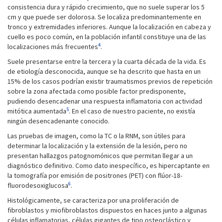
consistencia dura y rápido crecimiento, que no suele superar los 5
cm y que puede ser dolorosa. Se localiza predominantemente en
tronco y extremidades inferiores. Aunque la localización en cabeza y
cuello es poco común, en la población infantil constituye una de las
4
localizaciones más frecuentes
.
Suele presentarse entre la tercera y la cuarta década de la vida. Es
de etiología desconocida, aunque se ha descrito que hasta en un
15% de los casos podrían existir traumatismos previos de repetición
sobre la zona afectada como posible factor predisponente,
pudiendo desencadenar una respuesta inflamatoria con actividad
5
mitótica aumentada
. En el caso de nuestro paciente, no existía
ningún desencadenante conocido.
Las pruebas de imagen, como la TC o la RNM, son útiles para
determinar la localización y la extensión de la lesión, pero no
presentan hallazgos patognomónicos que permitan llegar a un
diagnóstico definitivo. Como dato inespecífico, es hipercaptante en
la tomografía por emisión de positrones (PET) con flúor-18-
6
fluorodesoxiglucosa
.
Histológicamente, se caracteriza por una proliferación de
fibroblastos y miofibroblastos dispuestos en haces junto a algunas
células inflamatorias, células gigantes de tipo osteoclástico y