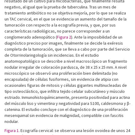
resultado de un cultivo para micobacterias, que finalmente resulta
negativo, al igual que la prueba de tuberculina. Tras un mes de
tratamiento antibiótico no se objetiva mejoría, por lo que se realiza
un TAC cervical, en el que se evidencia un aumento del tamaño de la
tumoración con respecto a la ecografía previa, y que, por sus
características radiológicas, no parece corresponder a un
conglomerado adenopático (
Figura 2
). Ante la imposibilidad de un
diagnóstico preciso por imagen, finalmente se decide la exéresis
completa de la tumoración, que se lleva a cabo por parte del Servicio
de Otorrinolaringología sin incidencias. En el estudio
anatomopatológico se describe a nivel macroscópico un fragmento
nodular irregular de coloración pardusca, de 38 x 25 x 25 mm. A nivel
microscópico se observó una proliferación bien delimitada (no
encapsulada) de células fusiformes, sin evidencia de atipia con
ocasionales figuras de mitosis y células gigantes multinucleadas de
tipo osteoclástico, que infiltra tejido celular subcutáneo y músculo
estriado. Inmunohistoquímicamente, presenta positividad para actina
del músculo liso y vimentina y negatividad para S100, caldesmona y β-
catenina. El estudio concluye con el diagnóstico de una proliferación
mesenquimal sin evidencia de malignidad, compatible con fascitis
nodular.
Figura 1.
Ecografía cervical: se observa una lesión ovoidea de unos 24