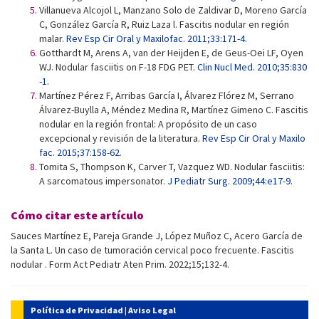
Villanueva Alcojol L, Manzano Solo de Zaldivar D, Moreno García
C, González García R, Ruiz Laza l. Fascitis nodular en región
malar.
Rev Esp Cir Oral y Maxilofac. 2011;33:171-4.
Gotthardt M, Arens A, van der Heijden E, de Geus-Oei LF, Oyen
WJ. Nodular fasciitis on F-18 FDG PET.
Clin Nucl Med. 2010;35:830
-1.
Martínez Pérez F, Arribas García I, Álvarez Flórez M, Serrano
Álvarez-Buylla A, Méndez Medina R, Martínez Gimeno C. Fascitis
nodular en la región frontal: A propósito de un caso
excepcional y revisión de la literatura.
Rev Esp Cir Oral y Maxilo
fac. 2015;37:158-62.
Tomita S, Thompson K, Carver T, Vazquez WD. Nodular fasciitis:
A sarcomatous impersonator.
J Pediatr Surg. 2009;44:e17-9.
Cómo citar este artículo
Sauces Martínez E, Pareja Grande J, López Muñoz C, Acero García de
la Santa L. Un caso de tumoración cervical poco frecuente. Fascitis
nodular . Form Act Pediatr Aten Prim. 2022;15;132-4.
Política de Privacidad
|
Aviso Legal