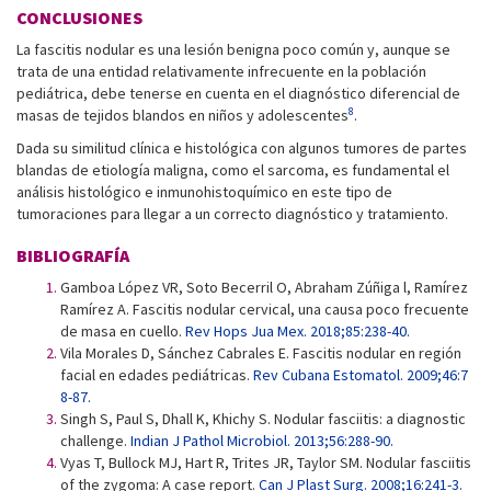
CONCLUSIONES
La fascitis nodular es una lesión benigna poco común y, aunque se
trata de una entidad relativamente infrecuente en la población
pediátrica, debe tenerse en cuenta en el diagnóstico diferencial de
8
masas de tejidos blandos en niños y adolescentes
.
Dada su similitud clínica e histológica con algunos tumores de partes
blandas de etiología maligna, como el sarcoma, es fundamental el
análisis histológico e inmunohistoquímico en este tipo de
tumoraciones para llegar a un correcto diagnóstico y tratamiento.
BIBLIOGRAFÍA
Gamboa López VR, Soto Becerril O, Abraham Zúñiga l, Ramírez
Ramírez A. Fascitis nodular cervical, una causa poco frecuente
de masa en cuello.
Rev Hops Jua Mex. 2018;85:238-40.
Vila Morales D, Sánchez Cabrales E. Fascitis nodular en región
facial en edades pediátricas.
Rev Cubana Estomatol. 2009;46:7
8-87.
Singh S, Paul S, Dhall K, Khichy S. Nodular fasciitis: a diagnostic
challenge.
Indian J Pathol Microbiol. 2013;56:288-90.
Vyas T, Bullock MJ, Hart R, Trites JR, Taylor SM. Nodular fasciitis
of the zygoma: A case report.
Can J Plast Surg. 2008;16:241-3.