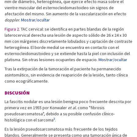
mm de diámetro, heterogénea, que ejerce efecto masa sobre el
vientre muscular del esternocleidomastoideo sin signos de
afectación del mismo. Sin aumento de la vascularización en efecto
doppler
.
Mostrar/ocultar
Figura 2.
TAC cervical: se identifica en partes blandas de la región
laterocervical derecha una lesión de aspecto sólido de 26 x 24 x 30
mm con márgenes discretamente lobulados y captación de contraste
heterogénea. El borde medial se encuentra en contacto con el
esternocleidomastoideo y se extiende hasta la piel con inclusión del
platisma. Sin otras lesiones ocupantes de espacio.
Mostrar/ocultar
Tras la extirpación de la tumoración el paciente ha permanecido
asintomático, sin evidencia de reaparición de la lesión, tanto clínica
como ecográficamente.
DISCUSIÓN
La fascitis nodular es una lesión benigna poco frecuente descrita por
primera vez en 1955 por Konwaler
et al.
como "fibrosis
pseudosarcomatosa", debido a su posible confusión clínico-
3
histológica con el sarcoma
.
Es la lesión pseudosarcomatosa más frecuente de los tejidos
blandos. Generalmente se presenta como una tumoración única de