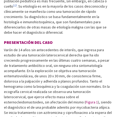
población pediátrica es más frecuente, sin embargo, en cabeza o
1,2
cuello
. Su etiología es en la mayoría de los casos desconocida y
clínicamente se manifiesta como una tumoración de rápido
crecimiento. Su diagnóstico se basa fundamentalmente en la
histología e inmunohistoquímica, que son fundamentales para
diferenciarlos de otras masas de etiología maligna con las que se
debe hacer el diagnóstico diferencial.
PRESENTACIÓN DEL CASO
Varón de 14 años sin antecedentes de interés, que ingresa para
estudio de una tumoración laterocervical derecha que ha ido
creciendo progresivamente en las últimas cuatro semanas, a pesar
de tratamiento antibiótico oral, sin ninguna otra sintomatología
acompañante. En la exploración se objetiva una tumoración
eritematoviolácea, de unos 20 x 30 mm, de consistencia firme,
dolorosa a la palpación y adherida a planos profundos. Tanto el
hemograma como la bioquímica y la coagulación son normales. En la
ecografía cervical realizada se observa una tumoración
laterocervical, que ejerce efecto masa sobre el
esternocleidomastoideo, sin afectación del mismo (
Figura 1
), siendo
el diagnóstico el de una probable adenitis por mycobacteria atípica.
Se inicia tratamiento con azitromicina y ciprofloxacino a la espera del