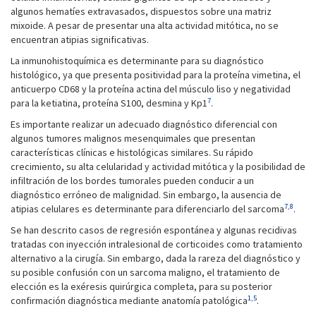
algunos hematíes extravasados, dispuestos sobre una matriz
mixoide. A pesar de presentar una alta actividad mitótica, no se
encuentran atipias significativas.
La inmunohistoquímica es determinante para su diagnóstico
histológico, ya que presenta positividad para la proteína vimetina, el
anticuerpo CD68 y la proteína actina del músculo liso y negatividad
7
para la ketiatina, proteína S100, desmina y Kp1
.
Es importante realizar un adecuado diagnóstico diferencial con
algunos tumores malignos mesenquimales que presentan
características clínicas e histológicas similares. Su rápido
crecimiento, su alta celularidad y actividad mitótica y la posibilidad de
infiltración de los bordes tumorales pueden conducir a un
diagnóstico erróneo de malignidad. Sin embargo, la ausencia de
7,8
atipias celulares es determinante para diferenciarlo del sarcoma
.
Se han descrito casos de regresión espontánea y algunas recidivas
tratadas con inyección intralesional de corticoides como tratamiento
alternativo a la cirugía. Sin embargo, dada la rareza del diagnóstico y
su posible confusión con un sarcoma maligno, el tratamiento de
elección es la exéresis quirúrgica completa, para su posterior
1,5
confirmación diagnóstica mediante anatomía patológica
.