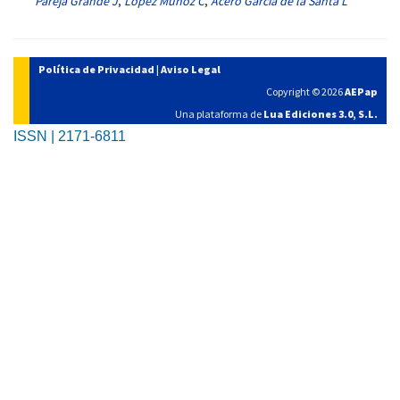
Pareja Grande J
,
López Muñoz C
,
Acero García de la Santa L
Política de Privacidad
|
Aviso Legal
Copyright © 2026
AEPap
Una plataforma de
Lua Ediciones 3.0, S.L.
ISSN | 2171-6811