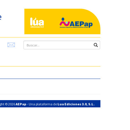
e
ght © 2026
AEPap
- Una plataforma de
Lua Ediciones 3.0, S.L.