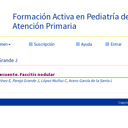
Formación Activa en Pediatría d
Atención Primaria
amen
Suscripción
Ayuda
Entrar
 Grande J
ecuente. Fascitis nodular
ínez E
,
Pareja Grande J
,
López Muñoz C
,
Acero García de la Santa L
Copyri